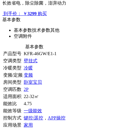
长效省电，除尘除菌，澎湃动力
到手价：
￥
3299
购买
基本参数
基本参数
技术参数
其他
空调附件
基本参数
产品型号
KFR-46GW/E1-1
空调类型
壁挂式
冷暖类型
冷暖
变频/定频
变频
房间类型
卧室宝贝
空调匹数
2P
适用面积
22-32㎡
能效比
4.75
能效等级
一级能效
控制方式
键控/遥控
，
APP操控
应用场景
家用