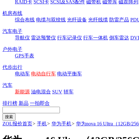
RAID卡
SCSI卡
SCSI及SAS配件
磁带机
磁带库
磁盘阵列
机房布线
综合布线
电缆与双绞线
光纤设备
光纤线缆
防雷产品
P
汽车电子
导航仪
雷达预警仪
行车记录仪
行车一体机
倒车雷达
DV
户外电子
GPS手表
代步出行
电动车
电动自行车
电动平衡车
汽车
新能源
油电混合
SUV
轿车
排行榜
新品
一拍即合
ZOL报价首页
>
手机
>
华为手机
>
华为nova 16 Ultra（12GB/2