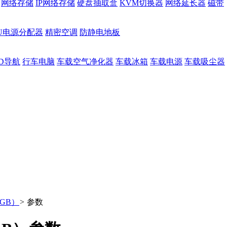
网络存储
IP网络存储
硬盘抽取盒
KVM切换器
网络延长器
磁带
DU电源分配器
精密空调
防静电地板
D导航
行车电脑
车载空气净化器
车载冰箱
车载电源
车载吸尘器
56GB）
>
参数