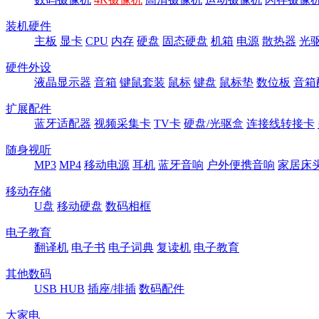
装机硬件
主板
显卡
CPU
内存
硬盘
固态硬盘
机箱
电源
散热器
光
硬件外设
液晶显示器
音箱
键鼠套装
鼠标
键盘
鼠标垫
数位板
音箱
扩展配件
蓝牙适配器
视频采集卡
TV卡
硬盘/光驱盒
连接线转接卡
随身视听
MP3
MP4
移动电源
耳机
蓝牙音响
户外便携音响
家居床
移动存储
U盘
移动硬盘
数码相框
电子教育
翻译机
电子书
电子词典
复读机
电子教育
其他数码
USB HUB
插座/排插
数码配件
大家电