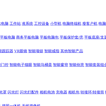
体电脑
工作站
准系统
工控设备
小型机
电脑终端机
瘦客户机
电脑
1平板电脑
商务平板电脑
平板电脑包
平板保护套/壳
平板底座/支
能跟踪器
VR眼镜
智能项链
智能戒指
其他智能产品
能门控
智能电子猫眼
智能马桶盖
智能窗帘
智能创意
智能套装组
光罩
闪光灯
闪光灯配件
相机电池
充电器
相机包
转接环/转接筒
机
摄照一体机
无线摄像机