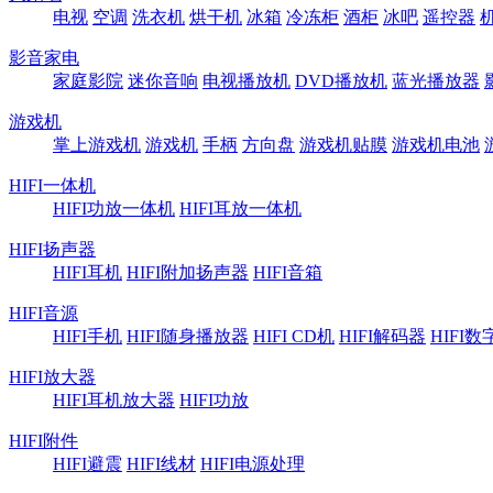
电视
空调
洗衣机
烘干机
冰箱
冷冻柜
酒柜
冰吧
遥控器
影音家电
家庭影院
迷你音响
电视播放机
DVD播放机
蓝光播放器
游戏机
掌上游戏机
游戏机
手柄
方向盘
游戏机贴膜
游戏机电池
HIFI一体机
HIFI功放一体机
HIFI耳放一体机
HIFI扬声器
HIFI耳机
HIFI附加扬声器
HIFI音箱
HIFI音源
HIFI手机
HIFI随身播放器
HIFI CD机
HIFI解码器
HIFI
HIFI放大器
HIFI耳机放大器
HIFI功放
HIFI附件
HIFI避震
HIFI线材
HIFI电源处理