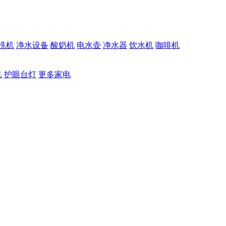
洗机
净水设备
酸奶机
电水壶
净水器
饮水机
咖啡机
机
护眼台灯
更多家电