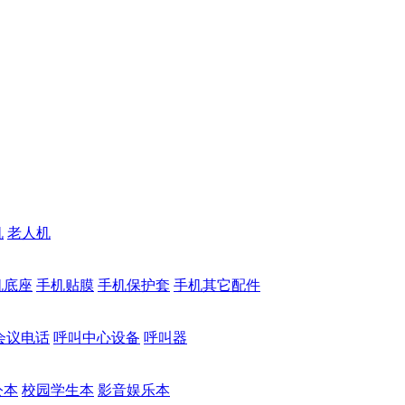
机
老人机
机底座
手机贴膜
手机保护套
手机其它配件
会议电话
呼叫中心设备
呼叫器
公本
校园学生本
影音娱乐本