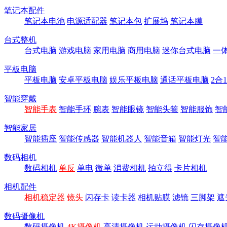
笔记本配件
笔记本电池
电源适配器
笔记本包
扩展坞
笔记本膜
台式整机
台式电脑
游戏电脑
家用电脑
商用电脑
迷你台式电脑
一
平板电脑
平板电脑
安卓平板电脑
娱乐平板电脑
通话平板电脑
2合
智能穿戴
智能手表
智能手环
腕表
智能眼镜
智能头箍
智能服饰
智
智能家居
智能插座
智能传感器
智能机器人
智能音箱
智能灯光
智
数码相机
数码相机
单反
单电
微单
消费相机
拍立得
卡片相机
相机配件
相机稳定器
镜头
闪存卡
读卡器
相机贴膜
滤镜
三脚架
遮
数码摄像机
数码摄像机
4K摄像机
高清摄像机
运动摄像机
闪存摄像