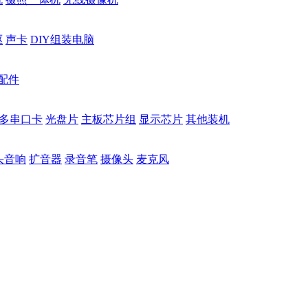
驱
声卡
DIY组装电脑
配件
多串口卡
光盘片
主板芯片组
显示芯片
其他装机
头音响
扩音器
录音笔
摄像头
麦克风