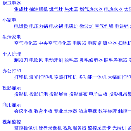
厨卫电器
集成灶
抽油烟机
燃气灶
热水器
燃气热水器
电热水器
太
小家电
电饭煲
电压力锅
电火锅
电磁炉
微波炉
空气炸锅
电饼铛
生活家电
空气净化器
中央空气净化器
电暖器
电暖桌
吸尘器
扫地
个人护理
剃须刀
电吹风
电动牙刷
脱毛器
鼻毛修剪器
睫毛卷翘器
办公打印
打印机
激光打印机
喷墨打印机
多功能一体机
大幅面打印
投影显示
投影机
投影灯泡
投影展台
投影幕布
电子白板
投影机吊
商用显示
会议平板
教育平板
专业显示器
酒店电视
数字标牌
触控
视频监控
监控摄像机
硬盘录像机
视频服务器
监控采集卡
光端机