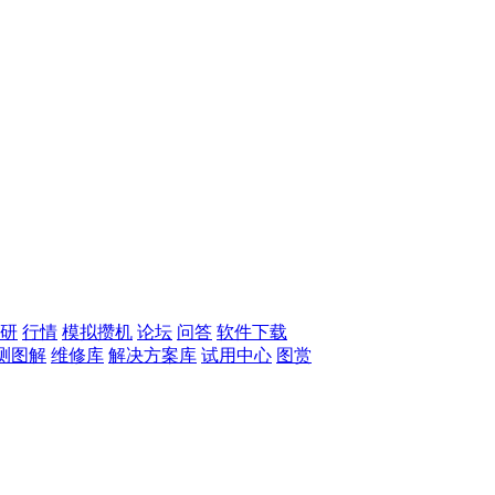
研
行情
模拟攒机
论坛
问答
软件下载
测图解
维修库
解决方案库
试用中心
图赏