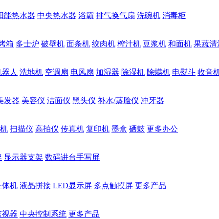
阳能热水器
中央热水器
浴霸
排气换气扇
洗碗机
消毒柜
烤箱
多士炉
破壁机
面条机
绞肉机
榨汁机
豆浆机
和面机
果蔬清
机器人
洗地机
空调扇
电风扇
加湿器
除湿机
除螨机
电熨斗
收音
美发器
美容仪
洁面仪
黑头仪
补水/蒸脸仪
冲牙器
机
扫描仪
高拍仪
传真机
复印机
墨盒
硒鼓
更多办公
架
显示器支架
数码讲台手写屏
一体机
液晶拼接
LED显示屏
多点触摸屏
更多产品
监视器
中央控制系统
更多产品