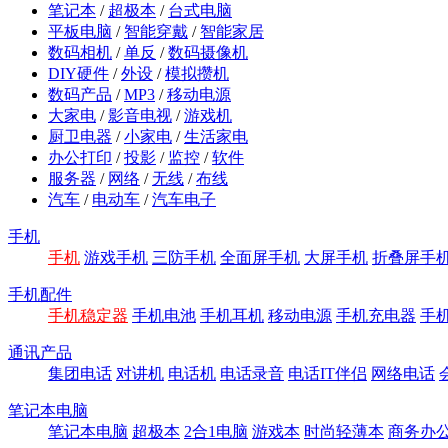
笔记本
/
超极本
/
台式电脑
平板电脑
/
智能穿戴
/
智能家居
数码相机
/
单反
/
数码摄像机
DIY硬件
/
外设
/
模拟攒机
数码产品
/
MP3
/
移动电源
大家电
/
影音电视
/
游戏机
厨卫电器
/
小家电
/
生活家电
办公打印
/
投影
/
监控
/
软件
服务器
/
网络
/
无线
/
布线
汽车
/
电动车
/
汽车电子
手机
手机
游戏手机
三防手机
全面屏手机
大屏手机
折叠屏手
手机配件
手机稳定器
手机电池
手机耳机
移动电源
手机充电器
手
通讯产品
集团电话
对讲机
电话机
电话录音
电话IT伴侣
网络电话
笔记本电脑
笔记本电脑
超极本
2合1电脑
游戏本
时尚轻薄本
商务办