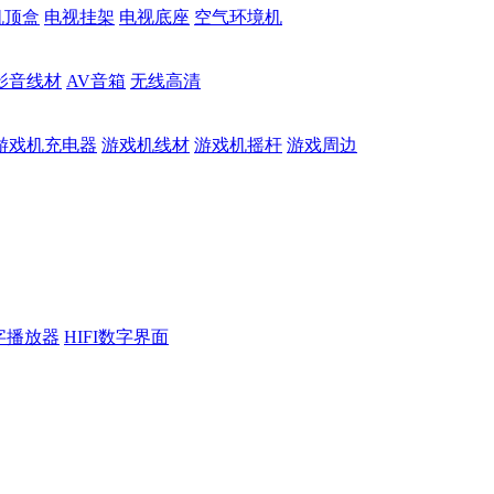
机顶盒
电视挂架
电视底座
空气环境机
影音线材
AV音箱
无线高清
游戏机充电器
游戏机线材
游戏机摇杆
游戏周边
数字播放器
HIFI数字界面