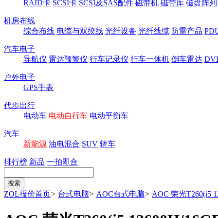
RAID卡
SCSI卡
SCSI及SAS配件
磁带机
磁带库
磁盘阵列
机房布线
综合布线
电缆与双绞线
光纤设备
光纤线缆
防雷产品
P
汽车电子
导航仪
雷达预警仪
行车记录仪
行车一体机
倒车雷达
DV
户外电子
GPS手表
代步出行
电动车
电动自行车
电动平衡车
汽车
新能源
油电混合
SUV
轿车
排行榜
新品
一拍即合
ZOL报价首页
>
台式电脑
>
AOC台式电脑
>
AOC 荣光T260(i5 1