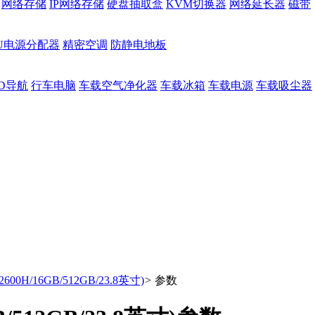
网络存储
IP网络存储
硬盘抽取盒
KVM切换器
网络延长器
磁带
DU电源分配器
精密空调
防静电地板
D导航
行车电脑
车载空气净化器
车载冰箱
车载电源
车载吸尘器
2600H/16GB/512GB/23.8英寸)
>
参数