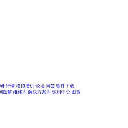
研
行情
模拟攒机
论坛
问答
软件下载
测图解
维修库
解决方案库
试用中心
图赏