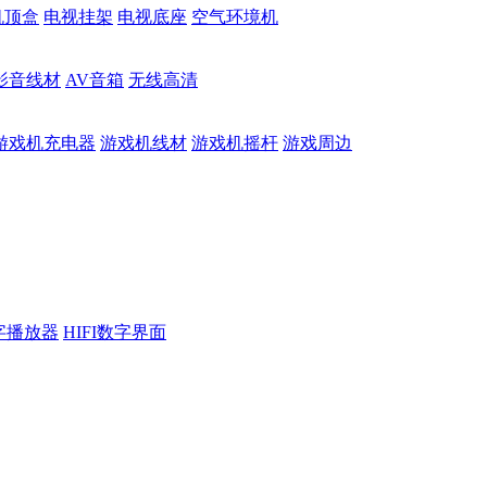
机顶盒
电视挂架
电视底座
空气环境机
影音线材
AV音箱
无线高清
游戏机充电器
游戏机线材
游戏机摇杆
游戏周边
数字播放器
HIFI数字界面