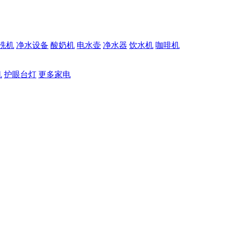
洗机
净水设备
酸奶机
电水壶
净水器
饮水机
咖啡机
机
护眼台灯
更多家电