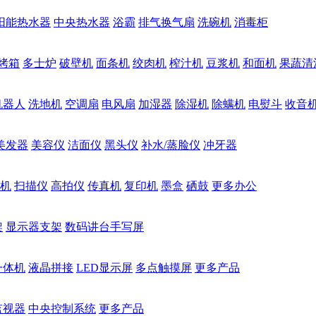
阳能热水器
中央热水器
浴霸
排气换气扇
洗碗机
消毒柜
烤箱
多士炉
破壁机
面条机
绞肉机
榨汁机
豆浆机
和面机
果蔬清
机器人
洗地机
空调扇
电风扇
加湿器
除湿机
除螨机
电熨斗
收音
美发器
美容仪
洁面仪
黑头仪
补水/蒸脸仪
冲牙器
机
扫描仪
高拍仪
传真机
复印机
墨盒
硒鼓
更多办公
架
显示器支架
数码讲台手写屏
一体机
液晶拼接
LED显示屏
多点触摸屏
更多产品
监视器
中央控制系统
更多产品