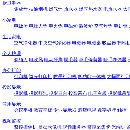
厨卫电器
集成灶
抽油烟机
燃气灶
热水器
燃气热水器
电热水器
太
小家电
电饭煲
电压力锅
电火锅
电磁炉
微波炉
空气炸锅
电饼铛
生活家电
空气净化器
中央空气净化器
电暖器
电暖桌
吸尘器
扫地
个人护理
剃须刀
电吹风
电动牙刷
脱毛器
鼻毛修剪器
睫毛卷翘器
办公打印
打印机
激光打印机
喷墨打印机
多功能一体机
大幅面打印
投影显示
投影机
投影灯泡
投影展台
投影幕布
电子白板
投影机吊
商用显示
会议平板
教育平板
专业显示器
酒店电视
数字标牌
触控
视频监控
监控摄像机
硬盘录像机
视频服务器
监控采集卡
光端机