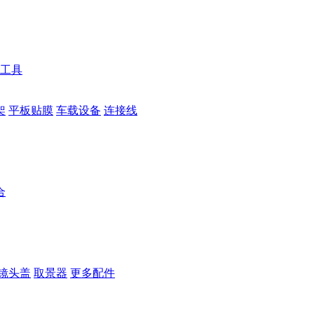
工具
架
平板贴膜
车载设备
连接线
合
镜头盖
取景器
更多配件