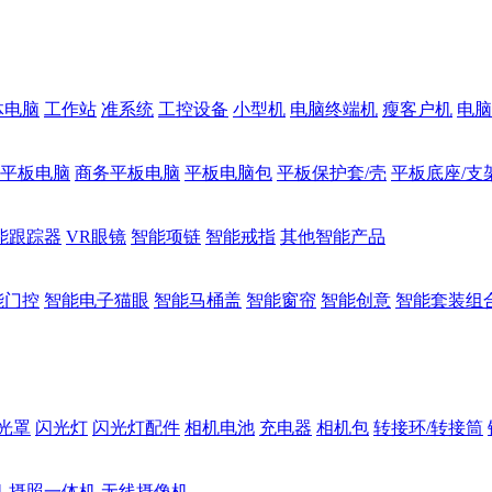
体电脑
工作站
准系统
工控设备
小型机
电脑终端机
瘦客户机
电脑
1平板电脑
商务平板电脑
平板电脑包
平板保护套/壳
平板底座/支
能跟踪器
VR眼镜
智能项链
智能戒指
其他智能产品
能门控
智能电子猫眼
智能马桶盖
智能窗帘
智能创意
智能套装组
光罩
闪光灯
闪光灯配件
相机电池
充电器
相机包
转接环/转接筒
机
摄照一体机
无线摄像机