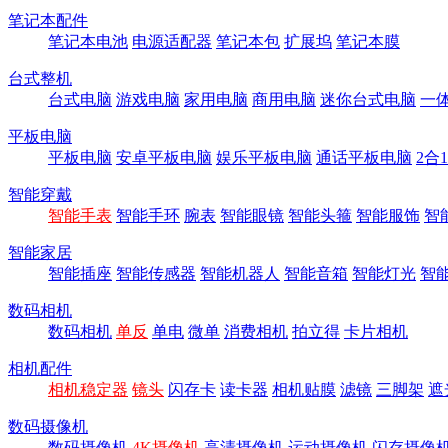
笔记本配件
笔记本电池
电源适配器
笔记本包
扩展坞
笔记本膜
台式整机
台式电脑
游戏电脑
家用电脑
商用电脑
迷你台式电脑
一
平板电脑
平板电脑
安卓平板电脑
娱乐平板电脑
通话平板电脑
2合
智能穿戴
智能手表
智能手环
腕表
智能眼镜
智能头箍
智能服饰
智
智能家居
智能插座
智能传感器
智能机器人
智能音箱
智能灯光
智
数码相机
数码相机
单反
单电
微单
消费相机
拍立得
卡片相机
相机配件
相机稳定器
镜头
闪存卡
读卡器
相机贴膜
滤镜
三脚架
遮
数码摄像机
数码摄像机
4K摄像机
高清摄像机
运动摄像机
闪存摄像