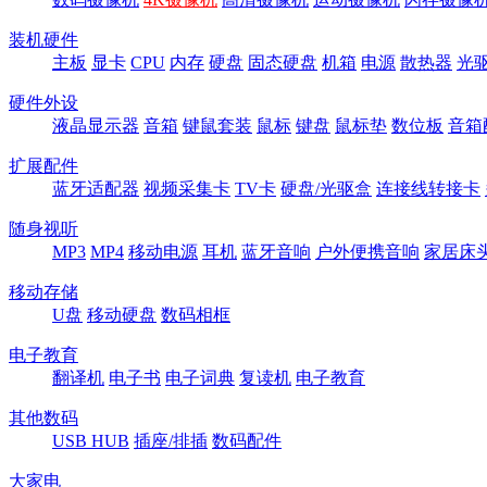
装机硬件
主板
显卡
CPU
内存
硬盘
固态硬盘
机箱
电源
散热器
光
硬件外设
液晶显示器
音箱
键鼠套装
鼠标
键盘
鼠标垫
数位板
音箱
扩展配件
蓝牙适配器
视频采集卡
TV卡
硬盘/光驱盒
连接线转接卡
随身视听
MP3
MP4
移动电源
耳机
蓝牙音响
户外便携音响
家居床
移动存储
U盘
移动硬盘
数码相框
电子教育
翻译机
电子书
电子词典
复读机
电子教育
其他数码
USB HUB
插座/排插
数码配件
大家电