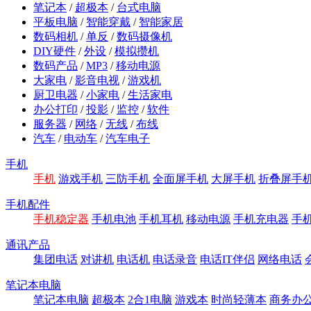
笔记本
/
超极本
/
台式电脑
平板电脑
/
智能穿戴
/
智能家居
数码相机
/
单反
/
数码摄像机
DIY硬件
/
外设
/
模拟攒机
数码产品
/
MP3
/
移动电源
大家电
/
影音电视
/
游戏机
厨卫电器
/
小家电
/
生活家电
办公打印
/
投影
/
监控
/
软件
服务器
/
网络
/
无线
/
布线
汽车
/
电动车
/
汽车电子
手机
手机
游戏手机
三防手机
全面屏手机
大屏手机
折叠屏手
手机配件
手机稳定器
手机电池
手机耳机
移动电源
手机充电器
手
通讯产品
集团电话
对讲机
电话机
电话录音
电话IT伴侣
网络电话
笔记本电脑
笔记本电脑
超极本
2合1电脑
游戏本
时尚轻薄本
商务办