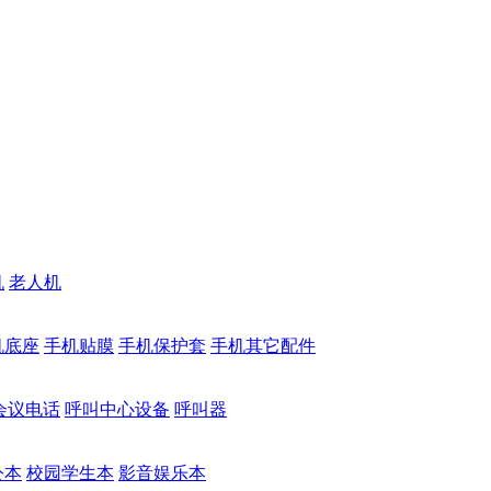
机
老人机
机底座
手机贴膜
手机保护套
手机其它配件
会议电话
呼叫中心设备
呼叫器
公本
校园学生本
影音娱乐本