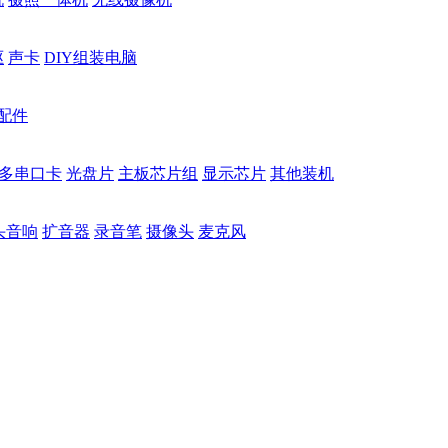
驱
声卡
DIY组装电脑
配件
多串口卡
光盘片
主板芯片组
显示芯片
其他装机
头音响
扩音器
录音笔
摄像头
麦克风