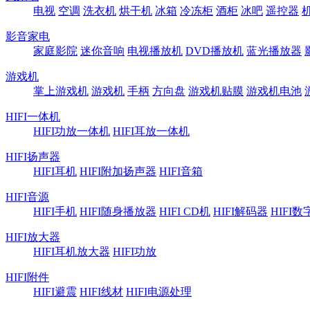
电视
空调
洗衣机
烘干机
冰箱
冷冻柜
酒柜
冰吧
遥控器
影音家电
家庭影院
迷你音响
电视播放机
DVD播放机
蓝光播放器
游戏机
掌上游戏机
游戏机
手柄
方向盘
游戏机贴膜
游戏机电池
HIFI一体机
HIFI功放一体机
HIFI耳放一体机
HIFI扬声器
HIFI耳机
HIFI附加扬声器
HIFI音箱
HIFI音源
HIFI手机
HIFI随身播放器
HIFI CD机
HIFI解码器
HIFI
HIFI放大器
HIFI耳机放大器
HIFI功放
HIFI附件
HIFI避震
HIFI线材
HIFI电源处理