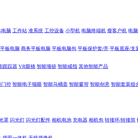
体电脑
工作站
准系统
工控设备
小型机
电脑终端机
瘦客户机
电脑
1平板电脑
商务平板电脑
平板电脑包
平板保护套/壳
平板底座/支
能跟踪器
VR眼镜
智能项链
智能戒指
其他智能产品
能门控
智能电子猫眼
智能马桶盖
智能窗帘
智能创意
智能套装组
光罩
闪光灯
闪光灯配件
相机电池
充电器
相机包
转接环/转接筒
机
摄照一体机
无线摄像机