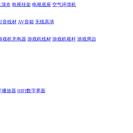
机顶盒
电视挂架
电视底座
空气环境机
影音线材
AV音箱
无线高清
游戏机充电器
游戏机线材
游戏机摇杆
游戏周边
数字播放器
HIFI数字界面