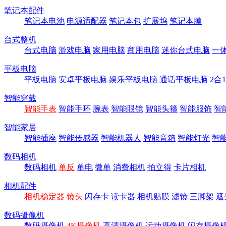
笔记本配件
笔记本电池
电源适配器
笔记本包
扩展坞
笔记本膜
台式整机
台式电脑
游戏电脑
家用电脑
商用电脑
迷你台式电脑
一
平板电脑
平板电脑
安卓平板电脑
娱乐平板电脑
通话平板电脑
2合
智能穿戴
智能手表
智能手环
腕表
智能眼镜
智能头箍
智能服饰
智
智能家居
智能插座
智能传感器
智能机器人
智能音箱
智能灯光
智
数码相机
数码相机
单反
单电
微单
消费相机
拍立得
卡片相机
相机配件
相机稳定器
镜头
闪存卡
读卡器
相机贴膜
滤镜
三脚架
遮
数码摄像机
数码摄像机
4K摄像机
高清摄像机
运动摄像机
闪存摄像