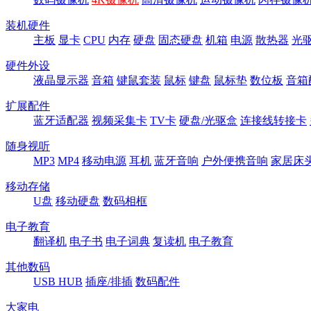
装机硬件
主板
显卡
CPU
内存
硬盘
固态硬盘
机箱
电源
散热器
光
硬件外设
液晶显示器
音箱
键鼠套装
鼠标
键盘
鼠标垫
数位板
音箱
扩展配件
蓝牙适配器
视频采集卡
TV卡
硬盘/光驱盒
连接线转接卡
随身视听
MP3
MP4
移动电源
耳机
蓝牙音响
户外便携音响
家居床
移动存储
U盘
移动硬盘
数码相框
电子教育
翻译机
电子书
电子词典
复读机
电子教育
其他数码
USB HUB
插座/排插
数码配件
大家电