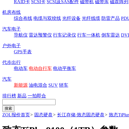
RAID卡
SCSI卡
SCSI及SAS配件
磁带机
磁带库
磁盘阵列
机房布线
综合布线
电缆与双绞线
光纤设备
光纤线缆
防雷产品
P
汽车电子
导航仪
雷达预警仪
行车记录仪
行车一体机
倒车雷达
DV
户外电子
GPS手表
代步出行
电动车
电动自行车
电动平衡车
汽车
新能源
油电混合
SUV
轿车
排行榜
新品
一拍即合
ZOL报价首页
>
固态硬盘
>
长江存储·致态固态硬盘
>
致态TiPlu