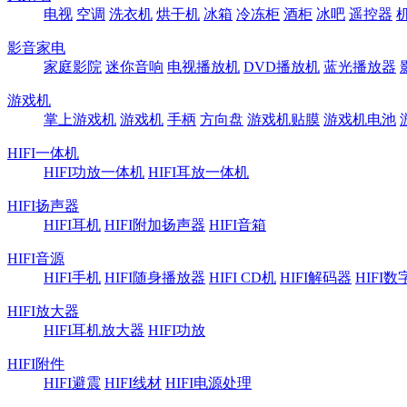
电视
空调
洗衣机
烘干机
冰箱
冷冻柜
酒柜
冰吧
遥控器
影音家电
家庭影院
迷你音响
电视播放机
DVD播放机
蓝光播放器
游戏机
掌上游戏机
游戏机
手柄
方向盘
游戏机贴膜
游戏机电池
HIFI一体机
HIFI功放一体机
HIFI耳放一体机
HIFI扬声器
HIFI耳机
HIFI附加扬声器
HIFI音箱
HIFI音源
HIFI手机
HIFI随身播放器
HIFI CD机
HIFI解码器
HIFI
HIFI放大器
HIFI耳机放大器
HIFI功放
HIFI附件
HIFI避震
HIFI线材
HIFI电源处理