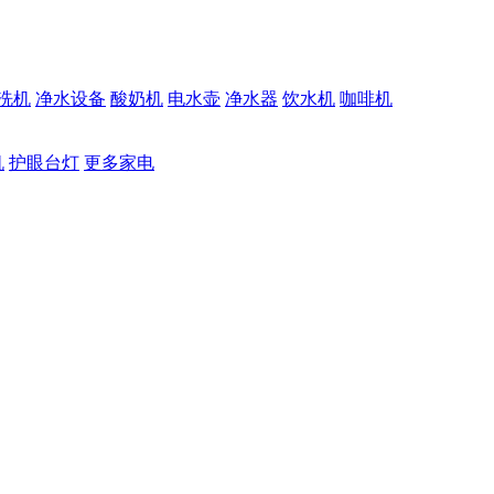
洗机
净水设备
酸奶机
电水壶
净水器
饮水机
咖啡机
机
护眼台灯
更多家电