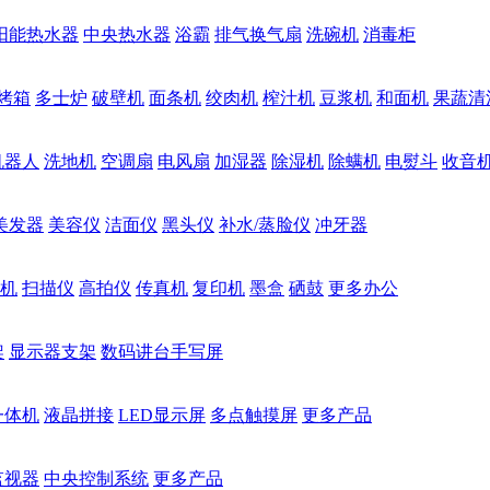
阳能热水器
中央热水器
浴霸
排气换气扇
洗碗机
消毒柜
烤箱
多士炉
破壁机
面条机
绞肉机
榨汁机
豆浆机
和面机
果蔬清
机器人
洗地机
空调扇
电风扇
加湿器
除湿机
除螨机
电熨斗
收音
美发器
美容仪
洁面仪
黑头仪
补水/蒸脸仪
冲牙器
机
扫描仪
高拍仪
传真机
复印机
墨盒
硒鼓
更多办公
架
显示器支架
数码讲台手写屏
一体机
液晶拼接
LED显示屏
多点触摸屏
更多产品
监视器
中央控制系统
更多产品