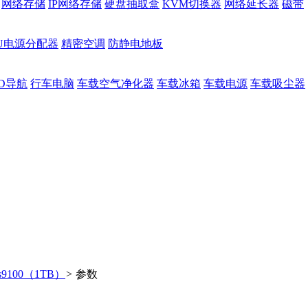
网络存储
IP网络存储
硬盘抽取盒
KVM切换器
网络延长器
磁带
DU电源分配器
精密空调
防静电地板
D导航
行车电脑
车载空气净化器
车载冰箱
车载电源
车载吸尘器
s9100（1TB）
>
参数