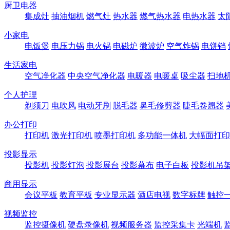
厨卫电器
集成灶
抽油烟机
燃气灶
热水器
燃气热水器
电热水器
太
小家电
电饭煲
电压力锅
电火锅
电磁炉
微波炉
空气炸锅
电饼铛
生活家电
空气净化器
中央空气净化器
电暖器
电暖桌
吸尘器
扫地
个人护理
剃须刀
电吹风
电动牙刷
脱毛器
鼻毛修剪器
睫毛卷翘器
办公打印
打印机
激光打印机
喷墨打印机
多功能一体机
大幅面打印
投影显示
投影机
投影灯泡
投影展台
投影幕布
电子白板
投影机吊
商用显示
会议平板
教育平板
专业显示器
酒店电视
数字标牌
触控
视频监控
监控摄像机
硬盘录像机
视频服务器
监控采集卡
光端机