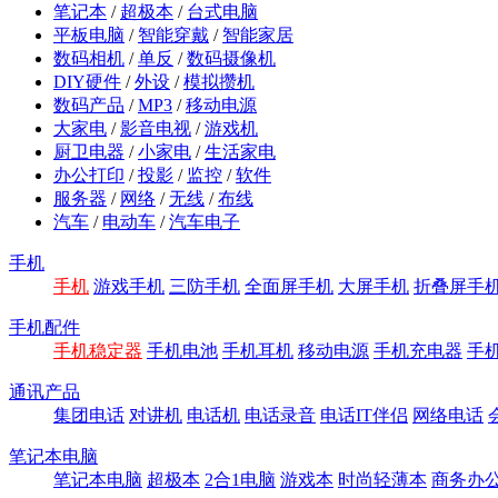
笔记本
/
超极本
/
台式电脑
平板电脑
/
智能穿戴
/
智能家居
数码相机
/
单反
/
数码摄像机
DIY硬件
/
外设
/
模拟攒机
数码产品
/
MP3
/
移动电源
大家电
/
影音电视
/
游戏机
厨卫电器
/
小家电
/
生活家电
办公打印
/
投影
/
监控
/
软件
服务器
/
网络
/
无线
/
布线
汽车
/
电动车
/
汽车电子
手机
手机
游戏手机
三防手机
全面屏手机
大屏手机
折叠屏手
手机配件
手机稳定器
手机电池
手机耳机
移动电源
手机充电器
手
通讯产品
集团电话
对讲机
电话机
电话录音
电话IT伴侣
网络电话
笔记本电脑
笔记本电脑
超极本
2合1电脑
游戏本
时尚轻薄本
商务办