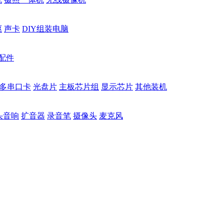
驱
声卡
DIY组装电脑
配件
多串口卡
光盘片
主板芯片组
显示芯片
其他装机
头音响
扩音器
录音笔
摄像头
麦克风