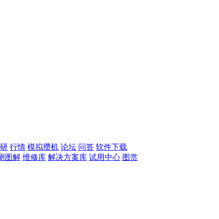
研
行情
模拟攒机
论坛
问答
软件下载
测图解
维修库
解决方案库
试用中心
图赏