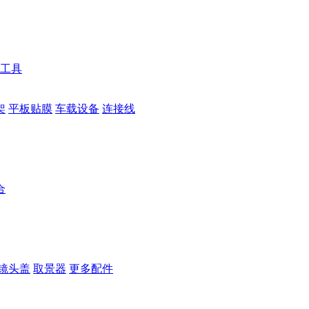
工具
架
平板贴膜
车载设备
连接线
合
镜头盖
取景器
更多配件