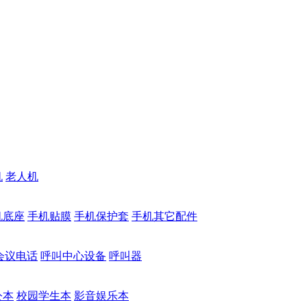
机
老人机
机底座
手机贴膜
手机保护套
手机其它配件
会议电话
呼叫中心设备
呼叫器
公本
校园学生本
影音娱乐本