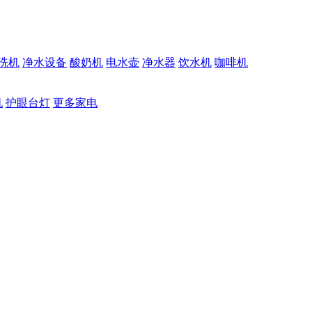
洗机
净水设备
酸奶机
电水壶
净水器
饮水机
咖啡机
机
护眼台灯
更多家电