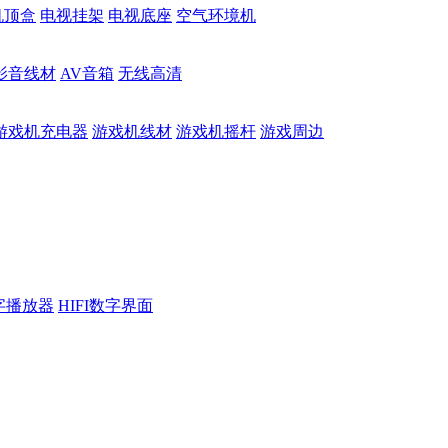
机顶盒
电视挂架
电视底座
空气环境机
影音线材
AV音箱
无线高清
游戏机充电器
游戏机线材
游戏机摇杆
游戏周边
数字播放器
HIFI数字界面