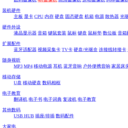
装机硬件
主板
显卡
CPU
内存
硬盘
固态硬盘
机箱
电源
散热器
光
硬件外设
液晶显示器
音箱
键鼠套装
鼠标
键盘
鼠标垫
数位板
音箱
扩展配件
蓝牙适配器
视频采集卡
TV卡
硬盘/光驱盒
连接线转接卡
随身视听
MP3
MP4
移动电源
耳机
蓝牙音响
户外便携音响
家居床
移动存储
U盘
移动硬盘
数码相框
电子教育
翻译机
电子书
电子词典
复读机
电子教育
其他数码
USB HUB
插座/排插
数码配件
大家电