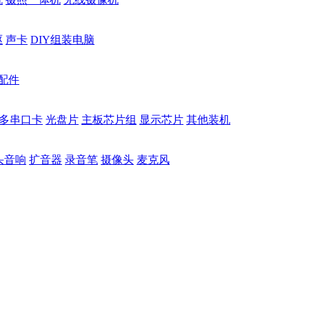
驱
声卡
DIY组装电脑
配件
多串口卡
光盘片
主板芯片组
显示芯片
其他装机
头音响
扩音器
录音笔
摄像头
麦克风