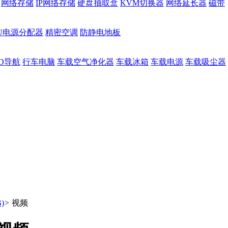
网络存储
IP网络存储
硬盘抽取盒
KVM切换器
网络延长器
磁带
DU电源分配器
精密空调
防静电地板
D导航
行车电脑
车载空气净化器
车载冰箱
车载电源
车载吸尘器
)
>
视频