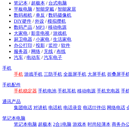
笔记本
/
超极本
/
台式电脑
平板电脑
/
智能穿戴
/
智能家居
数码相机
/
单反
/
数码摄像机
DIY硬件
/
外设
/
模拟攒机
数码产品
/
MP3
/
移动电源
大家电
/
影音电视
/
游戏机
厨卫电器
/
小家电
/
生活家电
办公打印
/
投影
/
监控
/
软件
服务器
/
网络
/
无线
/
布线
汽车
/
电动车
/
汽车电子
手机
手机
游戏手机
三防手机
全面屏手机
大屏手机
折叠屏手
手机配件
手机稳定器
手机电池
手机耳机
移动电源
手机充电器
手
通讯产品
集团电话
对讲机
电话机
电话录音
电话IT伴侣
网络电话
笔记本电脑
笔记本电脑
超极本
2合1电脑
游戏本
时尚轻薄本
商务办