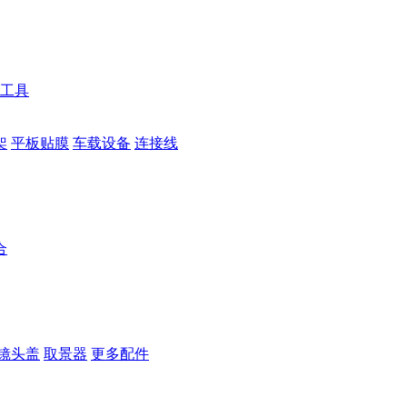
工具
架
平板贴膜
车载设备
连接线
合
镜头盖
取景器
更多配件