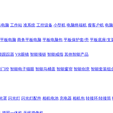
体电脑
工作站
准系统
工控设备
小型机
电脑终端机
瘦客户机
电脑
1平板电脑
商务平板电脑
平板电脑包
平板保护套/壳
平板底座/支
能跟踪器
VR眼镜
智能项链
智能戒指
其他智能产品
能门控
智能电子猫眼
智能马桶盖
智能窗帘
智能创意
智能套装组
光罩
闪光灯
闪光灯配件
相机电池
充电器
相机包
转接环/转接筒
机
摄照一体机
无线摄像机