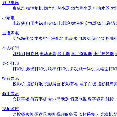
厨卫电器
集成灶
抽油烟机
燃气灶
热水器
燃气热水器
电热水器
太
小家电
电饭煲
电压力锅
电火锅
电磁炉
微波炉
空气炸锅
电饼铛
生活家电
空气净化器
中央空气净化器
电暖器
电暖桌
吸尘器
扫地
个人护理
剃须刀
电吹风
电动牙刷
脱毛器
鼻毛修剪器
睫毛卷翘器
办公打印
打印机
激光打印机
喷墨打印机
多功能一体机
大幅面打印
投影显示
投影机
投影灯泡
投影展台
投影幕布
电子白板
投影机吊
商用显示
会议平板
教育平板
专业显示器
酒店电视
数字标牌
触控
视频监控
监控摄像机
硬盘录像机
视频服务器
监控采集卡
光端机