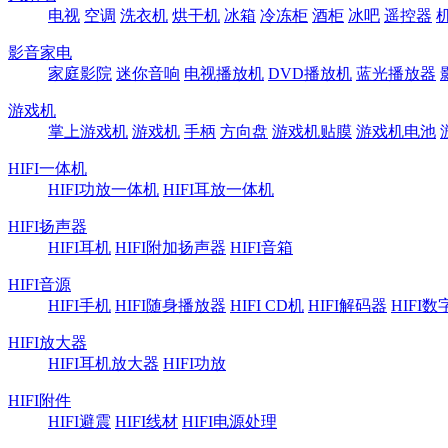
电视
空调
洗衣机
烘干机
冰箱
冷冻柜
酒柜
冰吧
遥控器
影音家电
家庭影院
迷你音响
电视播放机
DVD播放机
蓝光播放器
游戏机
掌上游戏机
游戏机
手柄
方向盘
游戏机贴膜
游戏机电池
HIFI一体机
HIFI功放一体机
HIFI耳放一体机
HIFI扬声器
HIFI耳机
HIFI附加扬声器
HIFI音箱
HIFI音源
HIFI手机
HIFI随身播放器
HIFI CD机
HIFI解码器
HIFI
HIFI放大器
HIFI耳机放大器
HIFI功放
HIFI附件
HIFI避震
HIFI线材
HIFI电源处理