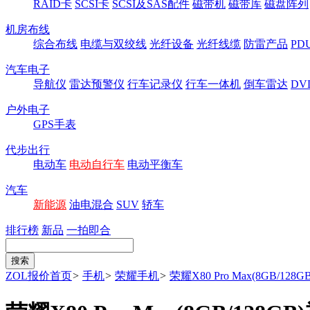
RAID卡
SCSI卡
SCSI及SAS配件
磁带机
磁带库
磁盘阵列
机房布线
综合布线
电缆与双绞线
光纤设备
光纤线缆
防雷产品
P
汽车电子
导航仪
雷达预警仪
行车记录仪
行车一体机
倒车雷达
DV
户外电子
GPS手表
代步出行
电动车
电动自行车
电动平衡车
汽车
新能源
油电混合
SUV
轿车
排行榜
新品
一拍即合
ZOL报价首页
>
手机
>
荣耀手机
>
荣耀X80 Pro Max(8GB/128GB