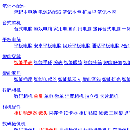
笔记本配件
笔记本电池
电源适配器
笔记本包
扩展坞
笔记本膜
台式整机
台式电脑
游戏电脑
家用电脑
商用电脑
迷你台式电脑
一
平板电脑
平板电脑
安卓平板电脑
娱乐平板电脑
通话平板电脑
2合
智能穿戴
智能手表
智能手环
腕表
智能眼镜
智能头箍
智能服饰
智
智能家居
智能插座
智能传感器
智能机器人
智能音箱
智能灯光
智
数码相机
数码相机
单反
单电
微单
消费相机
拍立得
卡片相机
相机配件
相机稳定器
镜头
闪存卡
读卡器
相机贴膜
滤镜
三脚架
遮
数码摄像机
数码摄像机
4K摄像机
高清摄像机
运动摄像机
闪存摄像