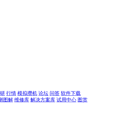
研
行情
模拟攒机
论坛
问答
软件下载
测图解
维修库
解决方案库
试用中心
图赏