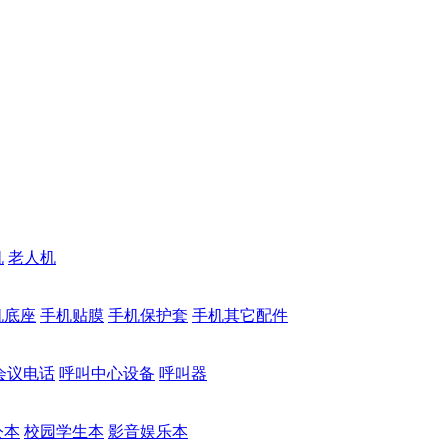
机
老人机
机底座
手机贴膜
手机保护套
手机其它配件
会议电话
呼叫中心设备
呼叫器
公本
校园学生本
影音娱乐本