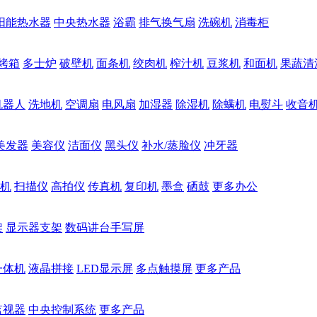
阳能热水器
中央热水器
浴霸
排气换气扇
洗碗机
消毒柜
烤箱
多士炉
破壁机
面条机
绞肉机
榨汁机
豆浆机
和面机
果蔬清
机器人
洗地机
空调扇
电风扇
加湿器
除湿机
除螨机
电熨斗
收音
美发器
美容仪
洁面仪
黑头仪
补水/蒸脸仪
冲牙器
机
扫描仪
高拍仪
传真机
复印机
墨盒
硒鼓
更多办公
架
显示器支架
数码讲台手写屏
一体机
液晶拼接
LED显示屏
多点触摸屏
更多产品
监视器
中央控制系统
更多产品