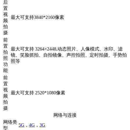
后
置
视
最大可支持3840*2160像素
频
拍
摄
前
置
最大可支持 3264×2448,动态照片、人像模式、水印、滤
拍
镜、笑脸抓拍、自拍镜像、声控拍照、定时拍摄、手势拍
照
照等
功
能
前
置
视
最大可支持 2520*1080像素
频
拍
摄
网络与连接
网络类
5G
，
4G
，
3G
型