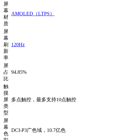
屏
幕
AMOLED（LTPS）
材
质
屏
幕
刷
120Hz
新
率
屏
占
94.85%
比
触
摸
屏
多点触控，最多支持10点触控
类
型
屏
幕
DCI-P3广色域，10.7亿色
色