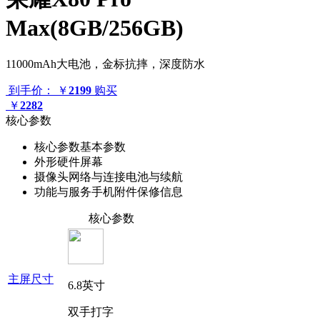
Max(8GB/256GB)
11000mAh大电池，金标抗摔，深度防水
到手价：
￥
2199
购买
￥
2282
核心参数
核心参数
基本参数
外形
硬件
屏幕
摄像头
网络与连接
电池与续航
功能与服务
手机附件
保修信息
核心参数
主屏尺寸
6.8英寸
双手打字