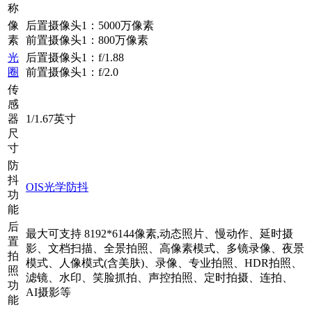
称
像
后置摄像头1：5000万像素
素
前置摄像头1：800万像素
光
后置摄像头1：f/1.88
圈
前置摄像头1：f/2.0
传
感
器
1/1.67英寸
尺
寸
防
抖
OIS光学防抖
功
能
后
最大可支持 8192*6144像素,动态照片、慢动作、延时摄
置
影、文档扫描、全景拍照、高像素模式、多镜录像、夜景
拍
模式、人像模式(含美肤)、录像、专业拍照、HDR拍照、
照
滤镜、水印、笑脸抓拍、声控拍照、定时拍摄、连拍、
功
AI摄影等
能