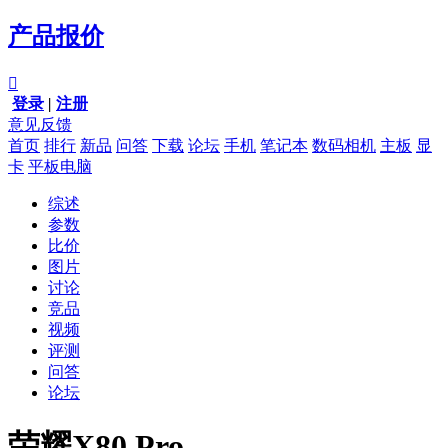
产品报价

登录
|
注册
意见反馈
首页
排行
新品
问答
下载
论坛
手机
笔记本
数码相机
主板
显
卡
平板电脑
综述
参数
比价
图片
讨论
竞品
视频
评测
问答
论坛
荣耀X80 Pro