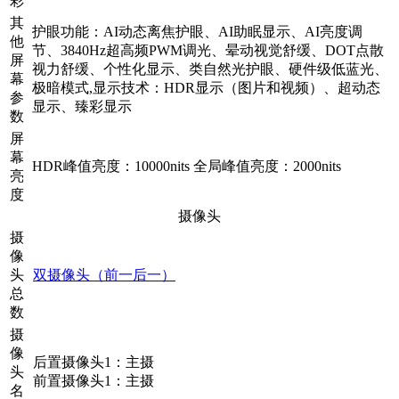
彩
其
护眼功能：AI动态离焦护眼、AI助眠显示、AI亮度调
他
节、3840Hz超高频PWM调光、晕动视觉舒缓、DOT点散
屏
视力舒缓、个性化显示、类自然光护眼、硬件级低蓝光、
幕
极暗模式,显示技术：HDR显示（图片和视频）、超动态
参
显示、臻彩显示
数
屏
幕
HDR峰值亮度：10000nits 全局峰值亮度：2000nits
亮
度
摄像头
摄
像
头
双摄像头（前一后一）
总
数
摄
像
后置摄像头1：主摄
头
前置摄像头1：主摄
名