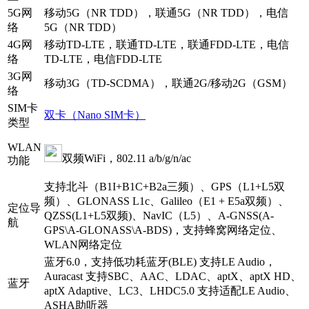
5G网
移动5G（NR TDD），联通5G（NR TDD），电信
络
5G（NR TDD）
4G网
移动TD-LTE，联通TD-LTE，联通FDD-LTE，电信
络
TD-LTE，电信FDD-LTE
3G网
移动3G（TD-SCDMA），联通2G/移动2G（GSM）
络
SIM卡
双卡（Nano SIM卡）
类型
WLAN
双频WiFi，802.11 a/b/g/n/ac
功能
支持北斗（B1I+B1C+B2a三频）、GPS（L1+L5双
频）、GLONASS L1c、Galileo（E1 + E5a双频）、
定位导
QZSS(L1+L5双频)、NavIC（L5）、A-GNSS(A-
航
GPS\A-GLONASS\A-BDS)，支持蜂窝网络定位、
WLAN网络定位
蓝牙6.0，支持低功耗蓝牙(BLE) 支持LE Audio，
Auracast 支持SBC、AAC、LDAC、aptX、aptX HD、
蓝牙
aptX Adaptive、LC3、LHDC5.0 支持适配LE Audio、
ASHA助听器