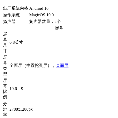
出厂系统内核
Android 16
操作系统
MagicOS 10.0
扬声器
扬声器数量：2个
屏幕
屏
幕
6.8英寸
尺
寸
屏
幕
全面屏（中置挖孔屏），
直面屏
类
型
屏
幕
19.6：9
比
例
分
辨
2788x1280px
率