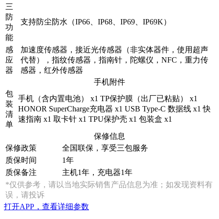
三
防
支持防尘防水（IP66、IP68、IP69、IP69K）
功
能
感
加速度传感器，接近光传感器（非实体器件，使用超声
应
代替），指纹传感器，指南针，陀螺仪，NFC，重力传
器
感器，红外传感器
手机附件
包
手机（含内置电池） x1 TP保护膜（出厂已粘贴） x1
装
HONOR SuperCharge充电器 x1 USB Type-C 数据线 x1 快
清
速指南 x1 取卡针 x1 TPU保护壳 x1 包装盒 x1
单
保修信息
保修政策
全国联保，享受三包服务
质保时间
1年
质保备注
主机1年，充电器1年
*仅供参考，请以当地实际销售产品信息为准；如发现资料有
误，请投诉
打开APP，查看详细参数