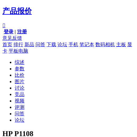
产品报价

登录
|
注册
意见反馈
首页
排行
新品
问答
下载
论坛
手机
笔记本
数码相机
主板
显
卡
平板电脑
综述
参数
比价
图片
讨论
竞品
视频
评测
问答
论坛
HP P1108