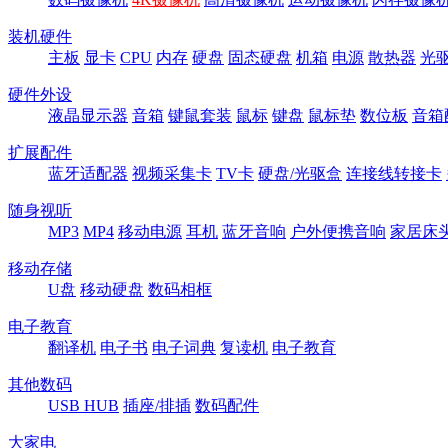
装机硬件
主板
显卡
CPU
内存
硬盘
固态硬盘
机箱
电源
散热器
光
硬件外设
液晶显示器
音箱
键鼠套装
鼠标
键盘
鼠标垫
数位板
音箱
扩展配件
蓝牙适配器
视频采集卡
TV卡
硬盘/光驱盒
连接线转接卡
随身视听
MP3
MP4
移动电源
耳机
蓝牙音响
户外便携音响
家居床
移动存储
U盘
移动硬盘
数码相框
电子教育
翻译机
电子书
电子词典
复读机
电子教育
其他数码
USB HUB
插座/排插
数码配件
大家电