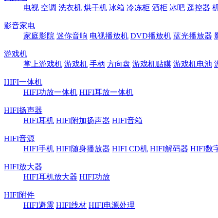
电视
空调
洗衣机
烘干机
冰箱
冷冻柜
酒柜
冰吧
遥控器
影音家电
家庭影院
迷你音响
电视播放机
DVD播放机
蓝光播放器
游戏机
掌上游戏机
游戏机
手柄
方向盘
游戏机贴膜
游戏机电池
HIFI一体机
HIFI功放一体机
HIFI耳放一体机
HIFI扬声器
HIFI耳机
HIFI附加扬声器
HIFI音箱
HIFI音源
HIFI手机
HIFI随身播放器
HIFI CD机
HIFI解码器
HIFI
HIFI放大器
HIFI耳机放大器
HIFI功放
HIFI附件
HIFI避震
HIFI线材
HIFI电源处理