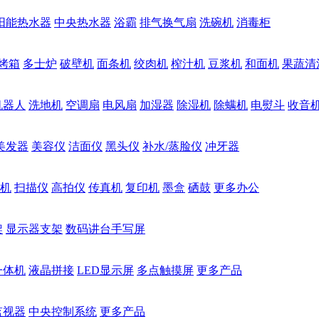
阳能热水器
中央热水器
浴霸
排气换气扇
洗碗机
消毒柜
烤箱
多士炉
破壁机
面条机
绞肉机
榨汁机
豆浆机
和面机
果蔬清
机器人
洗地机
空调扇
电风扇
加湿器
除湿机
除螨机
电熨斗
收音
美发器
美容仪
洁面仪
黑头仪
补水/蒸脸仪
冲牙器
机
扫描仪
高拍仪
传真机
复印机
墨盒
硒鼓
更多办公
架
显示器支架
数码讲台手写屏
一体机
液晶拼接
LED显示屏
多点触摸屏
更多产品
监视器
中央控制系统
更多产品