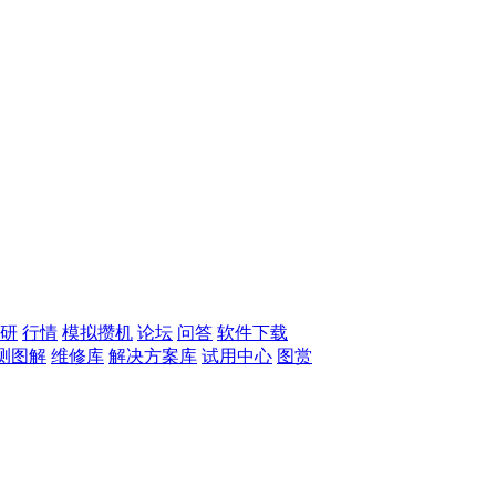
研
行情
模拟攒机
论坛
问答
软件下载
测图解
维修库
解决方案库
试用中心
图赏