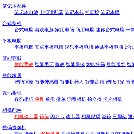
笔记本配件
笔记本电池
电源适配器
笔记本包
扩展坞
笔记本膜
台式整机
台式电脑
游戏电脑
家用电脑
商用电脑
迷你台式电脑
一
平板电脑
平板电脑
安卓平板电脑
娱乐平板电脑
通话平板电脑
2合
智能穿戴
智能手表
智能手环
腕表
智能眼镜
智能头箍
智能服饰
智
智能家居
智能插座
智能传感器
智能机器人
智能音箱
智能灯光
智
数码相机
数码相机
单反
单电
微单
消费相机
拍立得
卡片相机
相机配件
相机稳定器
镜头
闪存卡
读卡器
相机贴膜
滤镜
三脚架
遮
数码摄像机
数码摄像机
4K摄像机
高清摄像机
运动摄像机
闪存摄像