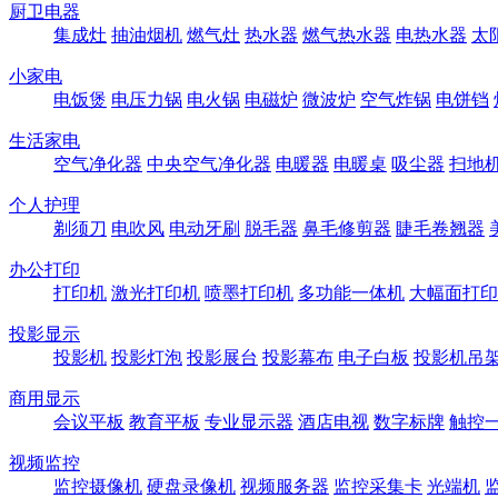
厨卫电器
集成灶
抽油烟机
燃气灶
热水器
燃气热水器
电热水器
太
小家电
电饭煲
电压力锅
电火锅
电磁炉
微波炉
空气炸锅
电饼铛
生活家电
空气净化器
中央空气净化器
电暖器
电暖桌
吸尘器
扫地
个人护理
剃须刀
电吹风
电动牙刷
脱毛器
鼻毛修剪器
睫毛卷翘器
办公打印
打印机
激光打印机
喷墨打印机
多功能一体机
大幅面打印
投影显示
投影机
投影灯泡
投影展台
投影幕布
电子白板
投影机吊
商用显示
会议平板
教育平板
专业显示器
酒店电视
数字标牌
触控
视频监控
监控摄像机
硬盘录像机
视频服务器
监控采集卡
光端机