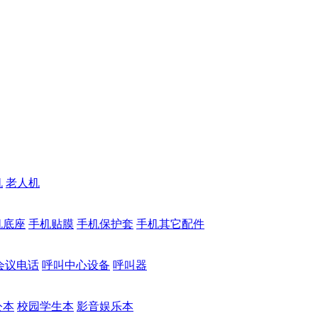
机
老人机
机底座
手机贴膜
手机保护套
手机其它配件
会议电话
呼叫中心设备
呼叫器
公本
校园学生本
影音娱乐本