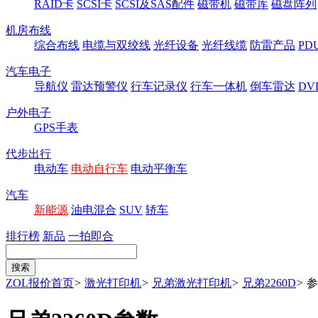
RAID卡
SCSI卡
SCSI及SAS配件
磁带机
磁带库
磁盘阵列
机房布线
综合布线
电缆与双绞线
光纤设备
光纤线缆
防雷产品
P
汽车电子
导航仪
雷达预警仪
行车记录仪
行车一体机
倒车雷达
DV
户外电子
GPS手表
代步出行
电动车
电动自行车
电动平衡车
汽车
新能源
油电混合
SUV
轿车
排行榜
新品
一拍即合
ZOL报价首页
>
激光打印机
>
兄弟激光打印机
>
兄弟2260D
>
参