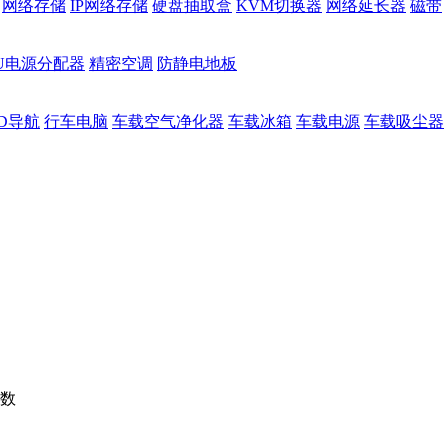
网络存储
IP网络存储
硬盘抽取盒
KVM切换器
网络延长器
磁带
DU电源分配器
精密空调
防静电地板
D导航
行车电脑
车载空气净化器
车载冰箱
车载电源
车载吸尘器
数