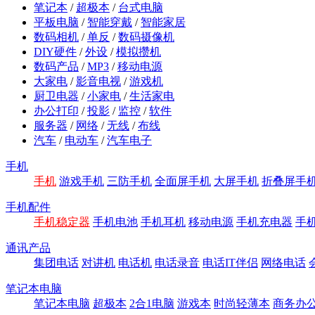
笔记本
/
超极本
/
台式电脑
平板电脑
/
智能穿戴
/
智能家居
数码相机
/
单反
/
数码摄像机
DIY硬件
/
外设
/
模拟攒机
数码产品
/
MP3
/
移动电源
大家电
/
影音电视
/
游戏机
厨卫电器
/
小家电
/
生活家电
办公打印
/
投影
/
监控
/
软件
服务器
/
网络
/
无线
/
布线
汽车
/
电动车
/
汽车电子
手机
手机
游戏手机
三防手机
全面屏手机
大屏手机
折叠屏手
手机配件
手机稳定器
手机电池
手机耳机
移动电源
手机充电器
手
通讯产品
集团电话
对讲机
电话机
电话录音
电话IT伴侣
网络电话
笔记本电脑
笔记本电脑
超极本
2合1电脑
游戏本
时尚轻薄本
商务办