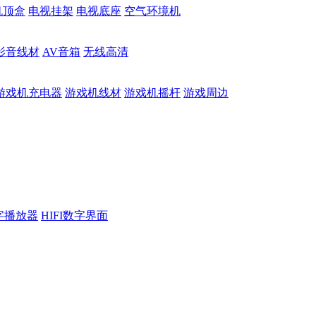
机顶盒
电视挂架
电视底座
空气环境机
影音线材
AV音箱
无线高清
游戏机充电器
游戏机线材
游戏机摇杆
游戏周边
数字播放器
HIFI数字界面