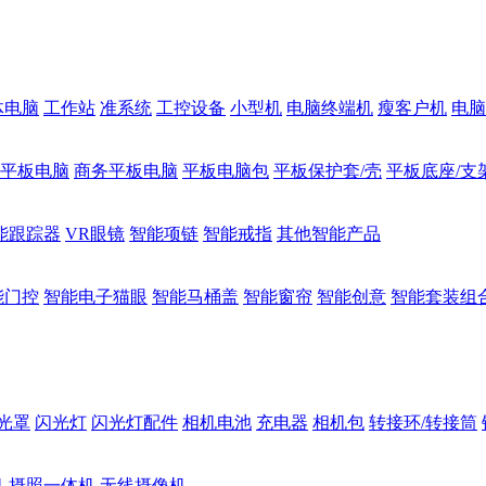
体电脑
工作站
准系统
工控设备
小型机
电脑终端机
瘦客户机
电脑
1平板电脑
商务平板电脑
平板电脑包
平板保护套/壳
平板底座/支
能跟踪器
VR眼镜
智能项链
智能戒指
其他智能产品
能门控
智能电子猫眼
智能马桶盖
智能窗帘
智能创意
智能套装组
光罩
闪光灯
闪光灯配件
相机电池
充电器
相机包
转接环/转接筒
机
摄照一体机
无线摄像机