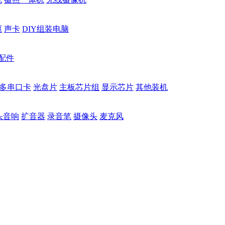
驱
声卡
DIY组装电脑
配件
多串口卡
光盘片
主板芯片组
显示芯片
其他装机
头音响
扩音器
录音笔
摄像头
麦克风