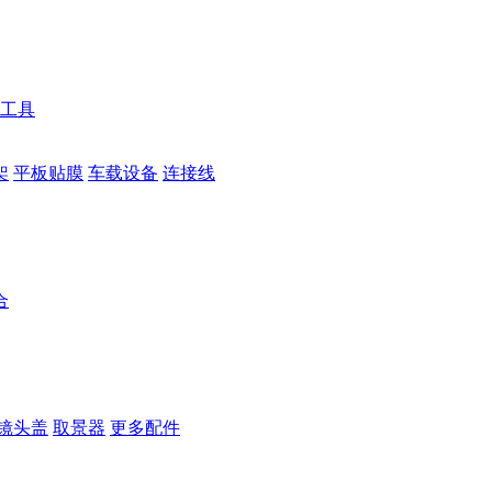
工具
架
平板贴膜
车载设备
连接线
合
镜头盖
取景器
更多配件