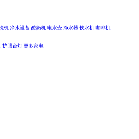
洗机
净水设备
酸奶机
电水壶
净水器
饮水机
咖啡机
机
护眼台灯
更多家电