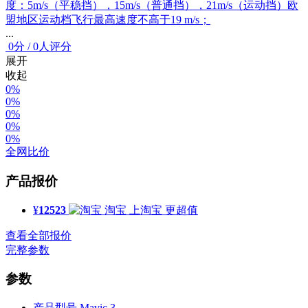
度：5m/s（平稳挡），15m/s（普通挡），21m/s（运动挡）欧
盟地区运动档飞行最高速度不高于19 m/s；
...
0
分
/
0人评分
展开
收起
0%
0%
0%
0%
0%
全网比价
产品报价
¥
12523
淘宝
上淘宝 更超值
查看全部报价
完整参数
参数
产品型号
Mavic 3