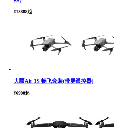
¥
13888
起
大疆Air 3S 畅飞套装(带屏遥控器)
¥
6988
起