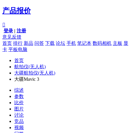
产品报价

登录
|
注册
意见反馈
首页
排行
新品
问答
下载
论坛
手机
笔记本
数码相机
主板
显
卡
平板电脑
首页
航拍仪(无人机)
大疆航拍仪(无人机)
大疆Mavic 3
综述
参数
比价
图片
讨论
竞品
视频