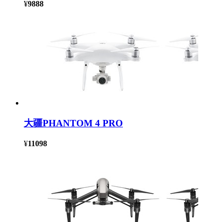
¥
9888
大疆PHANTOM 4 PRO
¥
11098