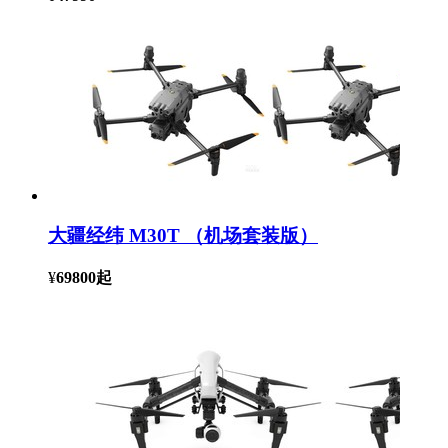
大疆经纬 M30T （机场套装版）
¥
69800
起