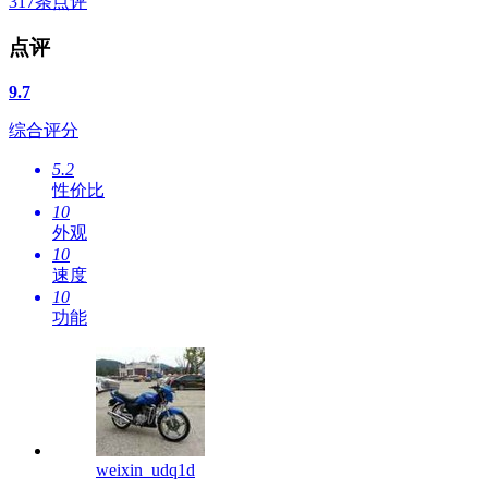
317
条点评
点评
9.7
综合评分
5.2
性价比
10
外观
10
速度
10
功能
weixin_udq1d