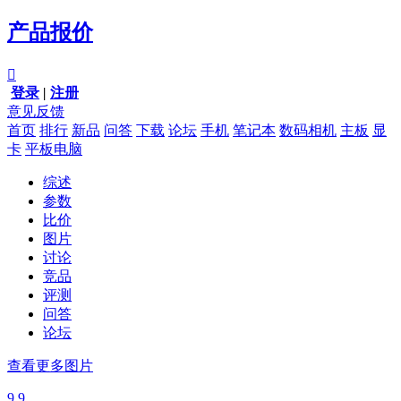
产品报价

登录
|
注册
意见反馈
首页
排行
新品
问答
下载
论坛
手机
笔记本
数码相机
主板
显
卡
平板电脑
综述
参数
比价
图片
讨论
竞品
评测
问答
论坛
查看更多图片
9.9