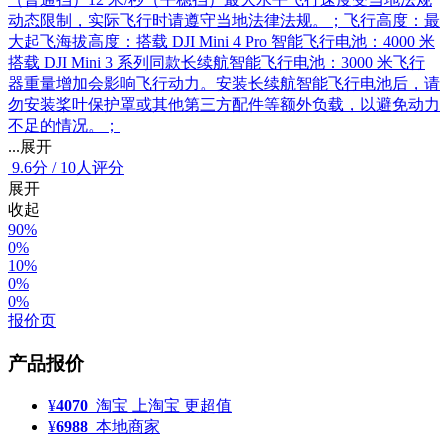
动态限制，实际飞行时请遵守当地法律法规。；飞行高度：最
大起飞海拔高度：搭载 DJI Mini 4 Pro 智能飞行电池：4000 米
搭载 DJI Mini 3 系列同款长续航智能飞行电池：3000 米飞行
器重量增加会影响飞行动力。安装长续航智能飞行电池后，请
勿安装桨叶保护罩或其他第三方配件等额外负载，以避免动力
不足的情况。；
...展开
9.6
分
/
10人评分
展开
收起
90%
0%
10%
0%
0%
报价页
产品报价
¥
4070
淘宝
上淘宝 更超值
¥
6988
本地商家