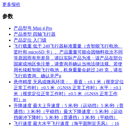
更多报价
参数
产品型号
Mini 4 Pro
产品类型
四轴飞行器
产品定位
入门级
飞行载重
低于 249飞行器标准重量（含智能飞行电池、
桨叶和 microSD 卡）。产品重量可能会因物料批次不同
等原因而有所差异，请以实际产品为准；该产品在部分
国家或地区免注册，请查询并确认当地法律法规。若使
用长续航智能飞行电池，机身重量会超过 249 克，请在
飞行前查询、确认并严g
悬停精度
无风或微风环境：、垂直：±0.1 米（视觉定位
正常工作时）±0.5 米（GNSS 正常工作时）水平：±0.1
米（视觉定位正常工作时）±0.5 米（GNSS 正常工作
时）m
升降速度
最大上升速度：5 米/秒（运动挡）5 米/秒（普
通挡）3 米/秒（平稳挡）最大下降速度：5 米/秒（运动
挡俯冲下降时）5 米/秒（普通挡）3 米/秒（平稳挡）
飞行速度
最大水平飞行速度（海平面附近无风）：16