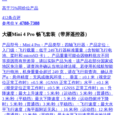
高于75%同价位产品
412条点评
4788-7388
参考价
￥
大疆Mini 4 Pro 畅飞套装（带屏遥控器）
产品型号：Mini 4 Pro；产品类型：四轴飞行器；产品定位：
入门级；飞行载重：低于 249飞行器标准重量（含智能飞行电
池、桨叶和 microSD 卡）。产品重量可能会因物料批次不同
等原因而有所差异，请以实际产品为准；该产品在部分国家或
地区免注册，请查询并确认当地法律法规。若使用长续航智能
飞行电池，机身重量会超过 249 克，请在飞行前查询、确认并
严g；悬停精度：无风或微风环境：、垂直：±0.1 米（视觉定
位正常工作时）±0.5 米（GNSS 正常工作时）水平：±0.1 米
（视觉定位正常工作时）±0.5 米（GNSS 正常工作时）m；升
降速度：最大上升速度：5 米/秒（运动挡）5 米/秒（普通挡）
3 米/秒（平稳挡）最大下降速度：5 米/秒（运动挡俯冲下降
时）5 米/秒（普通挡）3 米/秒（平稳挡）；飞行速度：最大水
平飞行速度（海平面附近无风）：16 米/秒（运动挡）12 米/秒
（普通挡）12 米/秒（平稳挡）最大水平飞行速度受当地法规