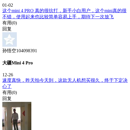
01-02
这个mini 4 PRO 真的很抗打，新手小白用户，这个mini真的很
不错，使用起来也比较简单容易上手，期待下一次放飞
有用(
0
)
回复
孙悟空104098391
大疆Mini 4 Pro
12-26
速度真快，昨天拍今天到，这款无人机想买很久，终于下定决
心了
有用(
0
)
回复