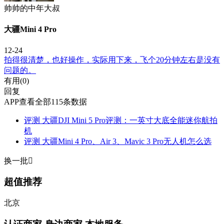
帅帅的中年大叔
大疆Mini 4 Pro
12-24
拍得很清楚，也好操作，实际用下来，飞个20分钟左右是没有
问题的。
有用(
0
)
回复
APP查看全部115条数据
评测
大疆DJI Mini 5 Pro评测：一英寸大底全能迷你航拍
机
评测
大疆Mini 4 Pro、Air 3、Mavic 3 Pro无人机怎么选
换一批

超值推荐
北京