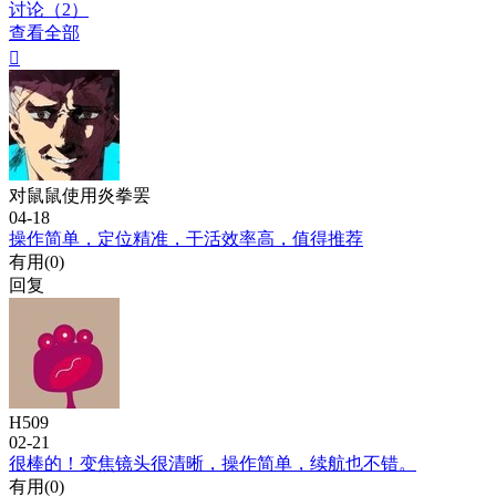
讨论（2）
查看全部

对鼠鼠使用炎拳罢
04-18
操作简单，定位精准，干活效率高，值得推荐
有用(
0
)
回复
H509
02-21
很棒的！变焦镜头很清晰，操作简单，续航也不错。
有用(
0
)