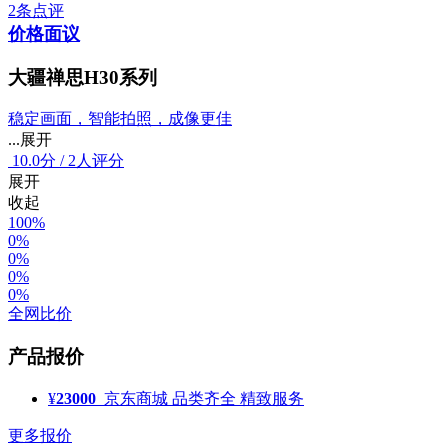
2条点评
价格面议
大疆禅思H30系列
稳定画面，智能拍照，成像更佳
...展开
10.0
分
/
2人评分
展开
收起
100%
0%
0%
0%
0%
全网比价
产品报价
¥
23000
京东商城
品类齐全 精致服务
更多报价