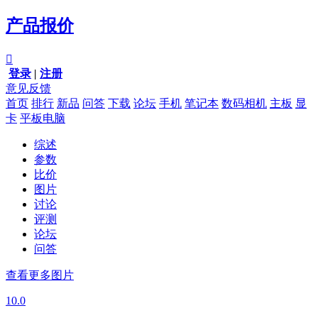
产品报价

登录
|
注册
意见反馈
首页
排行
新品
问答
下载
论坛
手机
笔记本
数码相机
主板
显
卡
平板电脑
综述
参数
比价
图片
讨论
评测
论坛
问答
查看更多图片
10.0