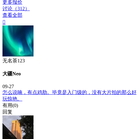
更多报价
讨论（312）
查看全部

无名茶123
大疆Neo
09-27
怎么说喃，有点鸡肋。毕竟是入门级的，没有大片拍的那么好
玩惊艳。
有用(
0
)
回复