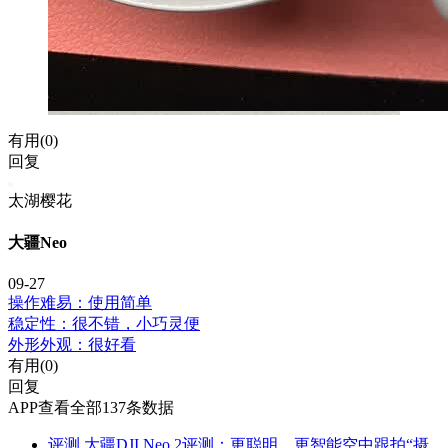
有用(
0
)
回复
太湖樱花
大疆Neo
09-27
操作难易：使用简单
稳定性：很不错，小巧灵便
外形外观：很好看
有用(
0
)
回复
APP查看全部137条数据
评测
大疆DJI Neo 2评测：更聪明、更智能空中跟拍“摄