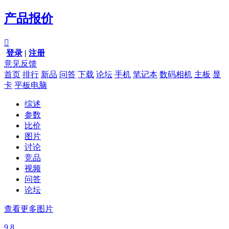
产品报价

登录
|
注册
意见反馈
首页
排行
新品
问答
下载
论坛
手机
笔记本
数码相机
主板
显
卡
平板电脑
综述
参数
比价
图片
讨论
竞品
视频
问答
论坛
查看更多图片
9.8