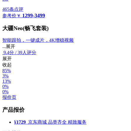
465条点评
1299-3499
参考价
￥
大疆Neo(畅飞套装)
智能跟拍，一键成片，4K增稳视频
...展开
9.4
分
/
39人评分
展开
收起
85%
3%
13%
0%
0%
报价页
产品报价
¥
1729
京东商城
品类齐全 精致服务