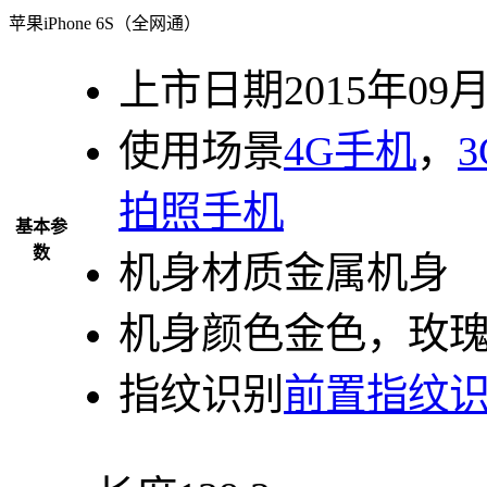
苹果iPhone 6S（全网通）
上市日期
2015年09
使用场景
4G手机
，
拍照手机
基本参
数
机身材质
金属机身
机身颜色
金色，玫
指纹识别
前置指纹