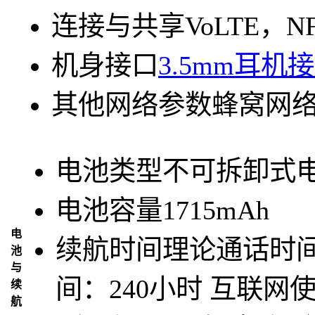
连接与共享
VoLTE，N
机身接口
3.5mm耳机
其他网络参数
蜂窝网
电池类型
不可拆卸式
电池容量
1715mAh
电
续航时间
理论通话时间
池
与
间：240小时 互联网
续
航