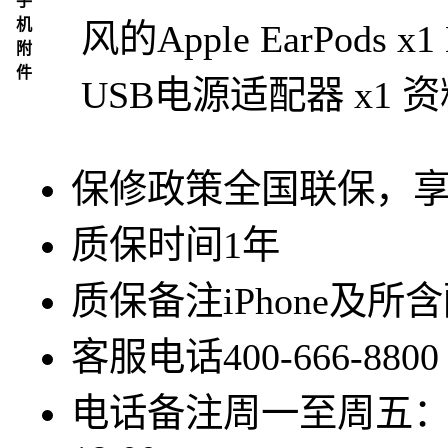
手
机
风的Apple EarPods x1 
附
件
USB电源适配器 x1 资料
保修政策
全国联保，
质保时间
1年
质保备注
iPhone及
客服电话
400-666-8800
电话备注
周一至周五：9: