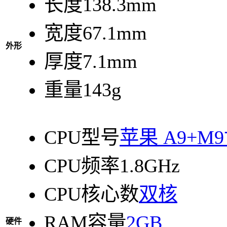
长度
138.3mm
宽度
67.1mm
外形
厚度
7.1mm
重量
143g
CPU型号
苹果 A9+M
CPU频率
1.8GHz
CPU核心数
双核
RAM容量
2GB
硬件