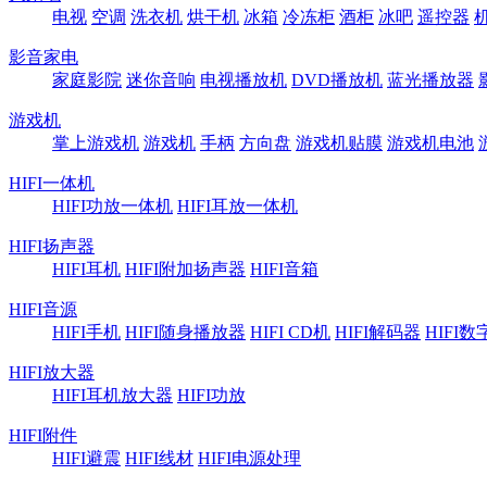
电视
空调
洗衣机
烘干机
冰箱
冷冻柜
酒柜
冰吧
遥控器
影音家电
家庭影院
迷你音响
电视播放机
DVD播放机
蓝光播放器
游戏机
掌上游戏机
游戏机
手柄
方向盘
游戏机贴膜
游戏机电池
HIFI一体机
HIFI功放一体机
HIFI耳放一体机
HIFI扬声器
HIFI耳机
HIFI附加扬声器
HIFI音箱
HIFI音源
HIFI手机
HIFI随身播放器
HIFI CD机
HIFI解码器
HIFI
HIFI放大器
HIFI耳机放大器
HIFI功放
HIFI附件
HIFI避震
HIFI线材
HIFI电源处理