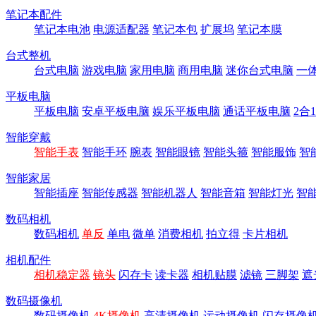
笔记本配件
笔记本电池
电源适配器
笔记本包
扩展坞
笔记本膜
台式整机
台式电脑
游戏电脑
家用电脑
商用电脑
迷你台式电脑
一
平板电脑
平板电脑
安卓平板电脑
娱乐平板电脑
通话平板电脑
2合
智能穿戴
智能手表
智能手环
腕表
智能眼镜
智能头箍
智能服饰
智
智能家居
智能插座
智能传感器
智能机器人
智能音箱
智能灯光
智
数码相机
数码相机
单反
单电
微单
消费相机
拍立得
卡片相机
相机配件
相机稳定器
镜头
闪存卡
读卡器
相机贴膜
滤镜
三脚架
遮
数码摄像机
数码摄像机
4K摄像机
高清摄像机
运动摄像机
闪存摄像