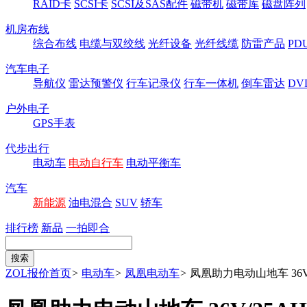
RAID卡
SCSI卡
SCSI及SAS配件
磁带机
磁带库
磁盘阵列
机房布线
综合布线
电缆与双绞线
光纤设备
光纤线缆
防雷产品
P
汽车电子
导航仪
雷达预警仪
行车记录仪
行车一体机
倒车雷达
DV
户外电子
GPS手表
代步出行
电动车
电动自行车
电动平衡车
汽车
新能源
油电混合
SUV
轿车
排行榜
新品
一拍即合
ZOL报价首页
>
电动车
>
凤凰电动车
>
凤凰助力电动山地车 36V