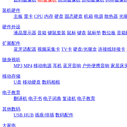
装机硬件
主板
显卡
CPU
内存
硬盘
固态硬盘
机箱
电源
散热器
光
硬件外设
液晶显示器
音箱
键鼠套装
鼠标
键盘
鼠标垫
数位板
音箱
扩展配件
蓝牙适配器
视频采集卡
TV卡
硬盘/光驱盒
连接线转接卡
随身视听
MP3
MP4
移动电源
耳机
蓝牙音响
户外便携音响
家居床
移动存储
U盘
移动硬盘
数码相框
电子教育
翻译机
电子书
电子词典
复读机
电子教育
其他数码
USB HUB
插座/排插
数码配件
大家电