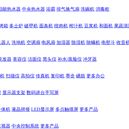
阳能热水器
中央热水器
浴霸
排气换气扇
洗碗机
消毒柜
烤箱
多士炉
破壁机
面条机
绞肉机
榨汁机
豆浆机
和面机
果蔬清
机器人
洗地机
空调扇
电风扇
加湿器
除湿机
除螨机
电熨斗
收音
美发器
美容仪
洁面仪
黑头仪
补水/蒸脸仪
冲牙器
机
扫描仪
高拍仪
传真机
复印机
墨盒
硒鼓
更多办公
架
显示器支架
数码讲台手写屏
一体机
液晶拼接
LED显示屏
多点触摸屏
更多产品
监视器
中央控制系统
更多产品