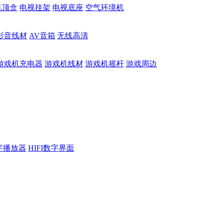
机顶盒
电视挂架
电视底座
空气环境机
影音线材
AV音箱
无线高清
游戏机充电器
游戏机线材
游戏机摇杆
游戏周边
数字播放器
HIFI数字界面