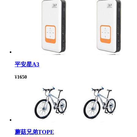
平安星A3
¥
1650
蘑菇兄弟TOPE