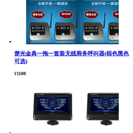
楚光金典一拖一套装无线商务呼叫器(棕色黑色
可选)
¥
1100