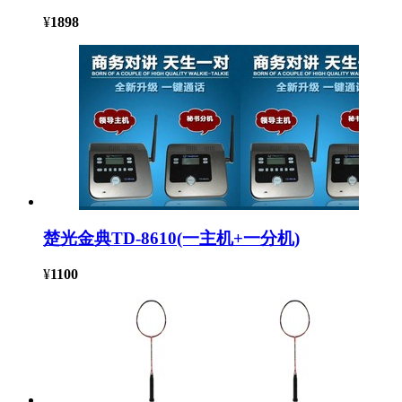
¥
1898
楚光金典TD-8610(一主机+一分机)
¥
1100