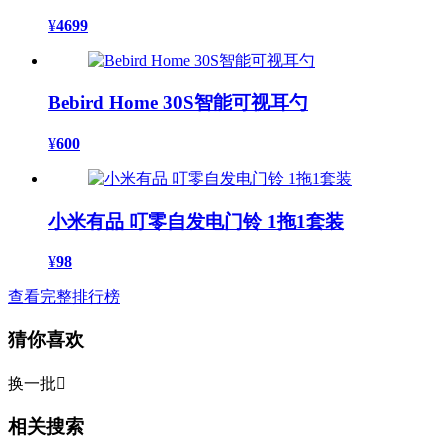
¥
4699
Bebird Home 30S智能可视耳勺
¥
600
小米有品 叮零自发电门铃 1拖1套装
¥
98
查看完整排行榜
猜你喜欢
换一批

相关搜索