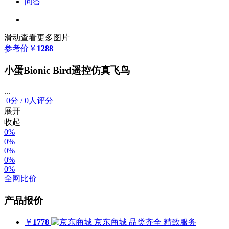
问答
滑动查看更多图片
参考价
￥
1288
小蛋Bionic Bird遥控仿真飞鸟
...
0
分
/
0人评分
展开
收起
0%
0%
0%
0%
0%
全网比价
产品报价
￥
1778
京东商城
品类齐全 精致服务