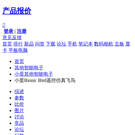
产品报价

登录
|
注册
意见反馈
首页
排行
新品
问答
下载
论坛
手机
笔记本
数码相机
主板
显
卡
平板电脑
首页
其他智能电子
小蛋其他智能电子
小蛋Bionic Bird遥控仿真飞鸟
综述
参数
比价
图片
讨论
竞品
论坛