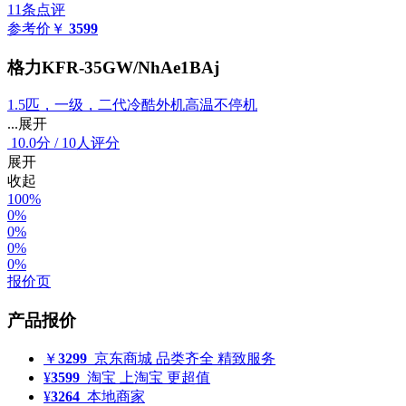
11条点评
参考价
￥
3599
格力KFR-35GW/NhAe1BAj
1.5匹，一级，二代冷酷外机高温不停机
...展开
10.0
分
/
10人评分
展开
收起
100%
0%
0%
0%
0%
报价页
产品报价
￥
3299
京东商城
品类齐全 精致服务
¥
3599
淘宝
上淘宝 更超值
¥
3264
本地商家