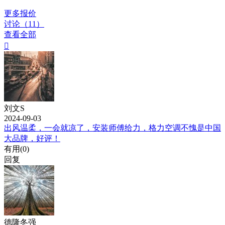
更多报价
讨论（11）
查看全部

刘文S
2024-09-03
出风温柔，一会就凉了，安装师傅给力，格力空调不愧是中国
大品牌，好评！
有用(
0
)
回复
德隆冬强