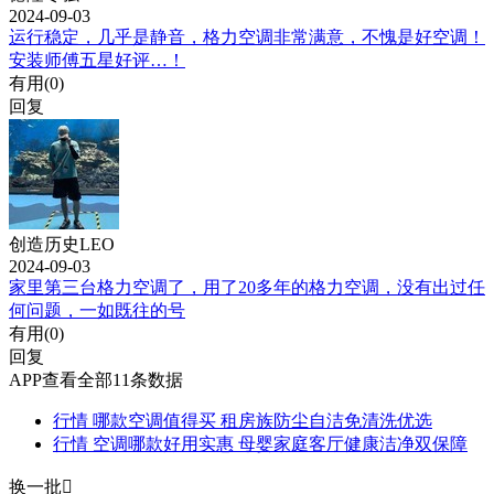
2024-09-03
运行稳定，几乎是静音，格力空调非常满意，不愧是好空调！
安装师傅五星好评…！
有用(
0
)
回复
创造历史LEO
2024-09-03
家里第三台格力空调了，用了20多年的格力空调，没有出过任
何问题，一如既往的号
有用(
0
)
回复
APP查看全部11条数据
行情
哪款空调值得买 租房族防尘自洁免清洗优选
行情
空调哪款好用实惠 母婴家庭客厅健康洁净双保障
换一批
