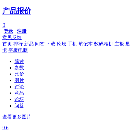
产品报价

登录
|
注册
意见反馈
首页
排行
新品
问答
下载
论坛
手机
笔记本
数码相机
主板
显
卡
平板电脑
综述
参数
比价
图片
讨论
竞品
论坛
问答
查看更多图片
9.6