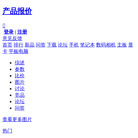
产品报价

登录
|
注册
意见反馈
首页
排行
新品
问答
下载
论坛
手机
笔记本
数码相机
主板
显
卡
平板电脑
综述
参数
比价
图片
讨论
竞品
论坛
问答
查看更多图片
热门