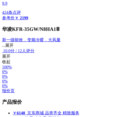
9.9
424条点评
参考价
￥
2199
华凌KFR-35GW/N8HA1Ⅲ
新一级能效，变频冷暖，大风量
...展开
10.0
分
/
12人评分
展开
收起
100%
0%
0%
0%
0%
报价页
产品报价
￥
6148
京东商城
品类齐全 精致服务