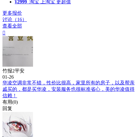
¥
2999
淘宝
上淘宝 更超值
更多报价
讨论（16）
查看全部

竹报2平安
01-26
华凌空调非常不错，性价比很高，家里所有的房子，以及帮亲
戚买的，都是买华凌，安装服务也很标准省心，美的华凌值得
信赖！
有用(
0
)
回复