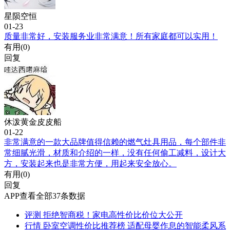
星陨空恒
01-23
质量非常好，安装服务业非常满意！所有家庭都可以实用！
有用(
0
)
回复
休泼黄金皮皮船
01-22
非常满意的一款大品牌值得信赖的燃气灶具用品，每个部件非
常细腻光滑，材质和介绍的一样，没有任何偷工减料，设计大
方，安装起来也是非常方便，用起来安全放心。
有用(
0
)
回复
APP查看全部37条数据
评测
拒绝智商税！家电高性价比价位大公开
行情
卧室空调性价比推荐榜 适配母婴作息的智能柔风系