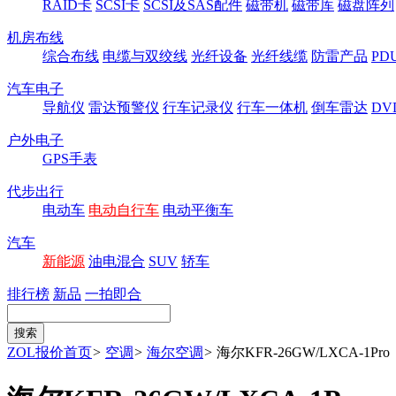
RAID卡
SCSI卡
SCSI及SAS配件
磁带机
磁带库
磁盘阵列
机房布线
综合布线
电缆与双绞线
光纤设备
光纤线缆
防雷产品
P
汽车电子
导航仪
雷达预警仪
行车记录仪
行车一体机
倒车雷达
DV
户外电子
GPS手表
代步出行
电动车
电动自行车
电动平衡车
汽车
新能源
油电混合
SUV
轿车
排行榜
新品
一拍即合
ZOL报价首页
>
空调
>
海尔空调
>
海尔KFR-26GW/LXCA-1Pro