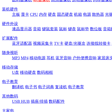
装机硬件
主板
显卡
CPU
内存
硬盘
固态硬盘
机箱
电源
散热器
光
硬件外设
液晶显示器
音箱
键鼠套装
鼠标
键盘
鼠标垫
数位板
音箱
扩展配件
蓝牙适配器
视频采集卡
TV卡
硬盘/光驱盒
连接线转接卡
随身视听
MP3
MP4
移动电源
耳机
蓝牙音响
户外便携音响
家居床
移动存储
U盘
移动硬盘
数码相框
电子教育
翻译机
电子书
电子词典
复读机
电子教育
其他数码
USB HUB
插座/排插
数码配件
大家电