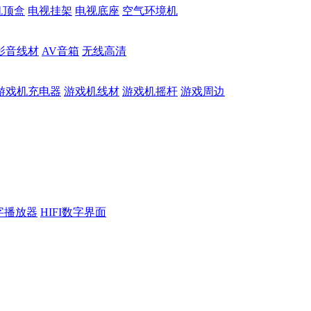
机顶盒
电视挂架
电视底座
空气环境机
影音线材
AV音箱
无线高清
游戏机充电器
游戏机线材
游戏机摇杆
游戏周边
数字播放器
HIFI数字界面