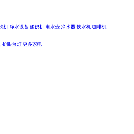
洗机
净水设备
酸奶机
电水壶
净水器
饮水机
咖啡机
机
护眼台灯
更多家电