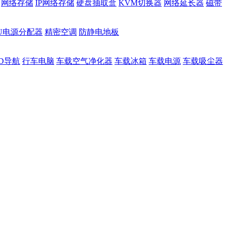
网络存储
IP网络存储
硬盘抽取盒
KVM切换器
网络延长器
磁带
DU电源分配器
精密空调
防静电地板
D导航
行车电脑
车载空气净化器
车载冰箱
车载电源
车载吸尘器