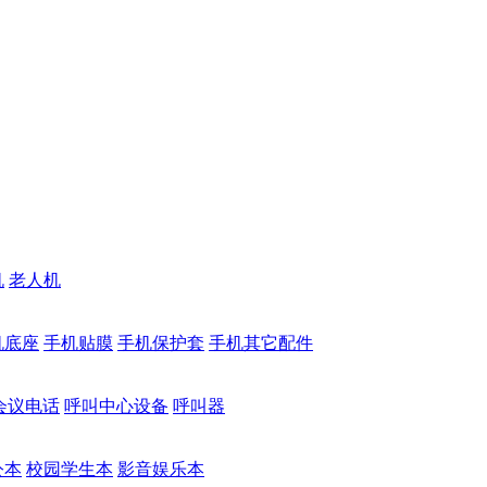
机
老人机
机底座
手机贴膜
手机保护套
手机其它配件
会议电话
呼叫中心设备
呼叫器
公本
校园学生本
影音娱乐本