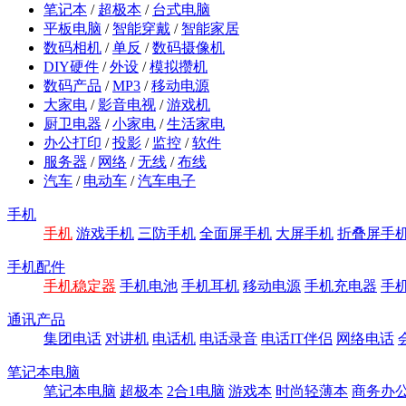
笔记本
/
超极本
/
台式电脑
平板电脑
/
智能穿戴
/
智能家居
数码相机
/
单反
/
数码摄像机
DIY硬件
/
外设
/
模拟攒机
数码产品
/
MP3
/
移动电源
大家电
/
影音电视
/
游戏机
厨卫电器
/
小家电
/
生活家电
办公打印
/
投影
/
监控
/
软件
服务器
/
网络
/
无线
/
布线
汽车
/
电动车
/
汽车电子
手机
手机
游戏手机
三防手机
全面屏手机
大屏手机
折叠屏手
手机配件
手机稳定器
手机电池
手机耳机
移动电源
手机充电器
手
通讯产品
集团电话
对讲机
电话机
电话录音
电话IT伴侣
网络电话
笔记本电脑
笔记本电脑
超极本
2合1电脑
游戏本
时尚轻薄本
商务办