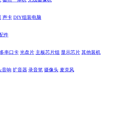
驱
声卡
DIY组装电脑
配件
多串口卡
光盘片
主板芯片组
显示芯片
其他装机
头音响
扩音器
录音笔
摄像头
麦克风