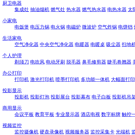
厨卫电器
集成灶
抽油烟机
燃气灶
热水器
燃气热水器
电热水器
太
小家电
电饭煲
电压力锅
电火锅
电磁炉
微波炉
空气炸锅
电饼铛
生活家电
空气净化器
中央空气净化器
电暖器
电暖桌
吸尘器
扫地
个人护理
剃须刀
电吹风
电动牙刷
脱毛器
鼻毛修剪器
睫毛卷翘器
办公打印
打印机
激光打印机
喷墨打印机
多功能一体机
大幅面打印
投影显示
投影机
投影灯泡
投影展台
投影幕布
电子白板
投影机吊
商用显示
会议平板
教育平板
专业显示器
酒店电视
数字标牌
触控
视频监控
监控摄像机
硬盘录像机
视频服务器
监控采集卡
光端机