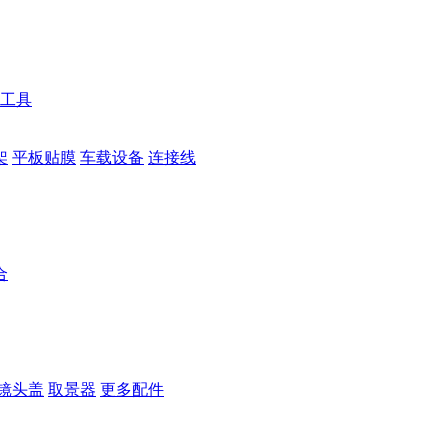
工具
架
平板贴膜
车载设备
连接线
合
镜头盖
取景器
更多配件