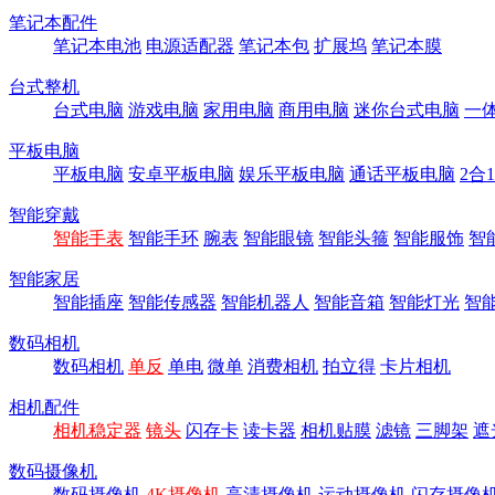
笔记本配件
笔记本电池
电源适配器
笔记本包
扩展坞
笔记本膜
台式整机
台式电脑
游戏电脑
家用电脑
商用电脑
迷你台式电脑
一
平板电脑
平板电脑
安卓平板电脑
娱乐平板电脑
通话平板电脑
2合
智能穿戴
智能手表
智能手环
腕表
智能眼镜
智能头箍
智能服饰
智
智能家居
智能插座
智能传感器
智能机器人
智能音箱
智能灯光
智
数码相机
数码相机
单反
单电
微单
消费相机
拍立得
卡片相机
相机配件
相机稳定器
镜头
闪存卡
读卡器
相机贴膜
滤镜
三脚架
遮
数码摄像机
数码摄像机
4K摄像机
高清摄像机
运动摄像机
闪存摄像