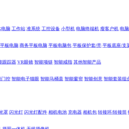
体电脑
工作站
准系统
工控设备
小型机
电脑终端机
瘦客户机
电脑
1平板电脑
商务平板电脑
平板电脑包
平板保护套/壳
平板底座/支
能跟踪器
VR眼镜
智能项链
智能戒指
其他智能产品
能门控
智能电子猫眼
智能马桶盖
智能窗帘
智能创意
智能套装组
光罩
闪光灯
闪光灯配件
相机电池
充电器
相机包
转接环/转接筒
机
摄照一体机
无线摄像机