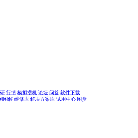
研
行情
模拟攒机
论坛
问答
软件下载
测图解
维修库
解决方案库
试用中心
图赏