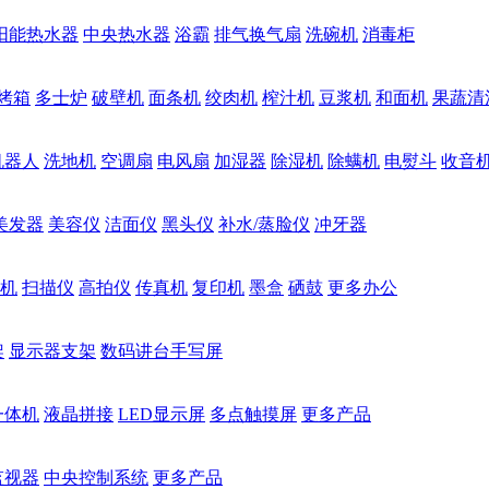
阳能热水器
中央热水器
浴霸
排气换气扇
洗碗机
消毒柜
烤箱
多士炉
破壁机
面条机
绞肉机
榨汁机
豆浆机
和面机
果蔬清
机器人
洗地机
空调扇
电风扇
加湿器
除湿机
除螨机
电熨斗
收音
美发器
美容仪
洁面仪
黑头仪
补水/蒸脸仪
冲牙器
机
扫描仪
高拍仪
传真机
复印机
墨盒
硒鼓
更多办公
架
显示器支架
数码讲台手写屏
一体机
液晶拼接
LED显示屏
多点触摸屏
更多产品
监视器
中央控制系统
更多产品