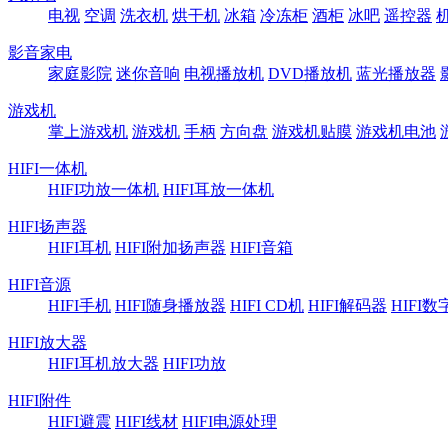
电视
空调
洗衣机
烘干机
冰箱
冷冻柜
酒柜
冰吧
遥控器
影音家电
家庭影院
迷你音响
电视播放机
DVD播放机
蓝光播放器
游戏机
掌上游戏机
游戏机
手柄
方向盘
游戏机贴膜
游戏机电池
HIFI一体机
HIFI功放一体机
HIFI耳放一体机
HIFI扬声器
HIFI耳机
HIFI附加扬声器
HIFI音箱
HIFI音源
HIFI手机
HIFI随身播放器
HIFI CD机
HIFI解码器
HIFI
HIFI放大器
HIFI耳机放大器
HIFI功放
HIFI附件
HIFI避震
HIFI线材
HIFI电源处理