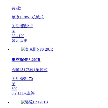
共2款
单冷 | 18W | 机械式
关注指数
217
￥
83 - 129
暂无点评
奥克斯NFS-20JR
冷暖型 | 75W | 遥控式
关注指数
170
￥
399
8.2
131人点评