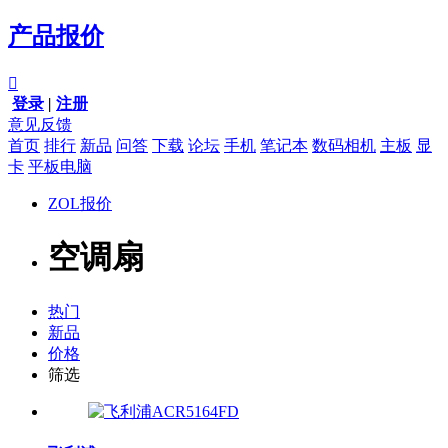
产品报价

登录
|
注册
意见反馈
首页
排行
新品
问答
下载
论坛
手机
笔记本
数码相机
主板
显
卡
平板电脑
ZOL报价
空调扇
热门
新品
价格
筛选