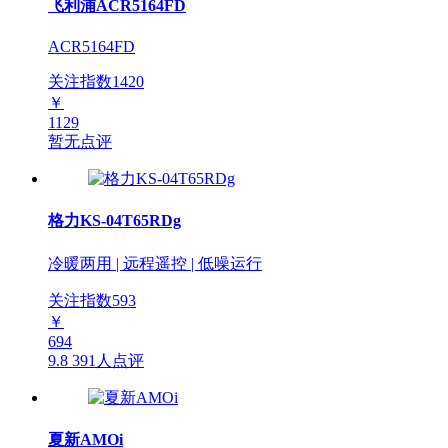
飞利浦ACR5164FD
ACR5164FD
关注指数
1420
￥
1129
暂无点评
格力KS-04T65RDg
冷暖两用 | 远程遥控 | 低噪运行
关注指数
593
￥
694
9.8
391人点评
夏新AMOi