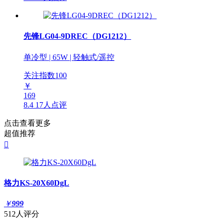
先锋LG04-9DREC（DG1212）
单冷型 | 65W | 轻触式/遥控
关注指数
100
￥
169
8.4
17人点评
点击查看更多
超值推荐

格力KS-20X60DgL
￥
999
512人评分