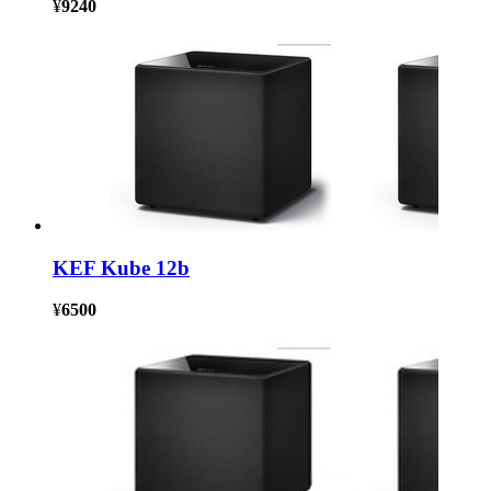
¥
9240
KEF Kube 12b
¥
6500