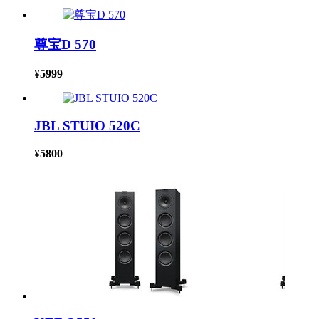
尊宝D 570
¥
5999
JBL STUIO 520C
¥
5800