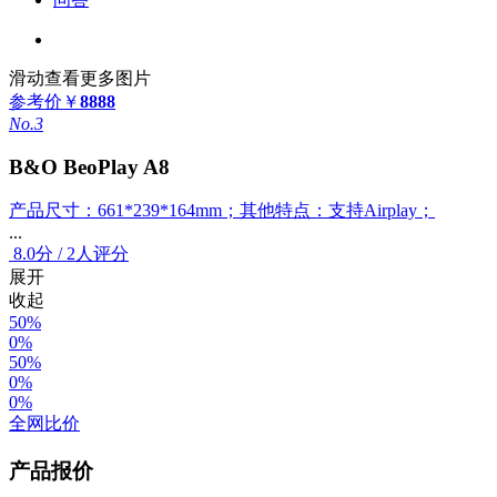
滑动查看更多图片
参考价
￥
8888
No.3
B&O BeoPlay A8
产品尺寸：661*239*164mm；其他特点：支持Airplay；
...
8.0
分
/
2人评分
展开
收起
50%
0%
50%
0%
0%
全网比价
产品报价