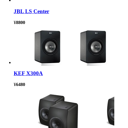
JBL LS Center
¥
8800
KEF X300A
¥
6480