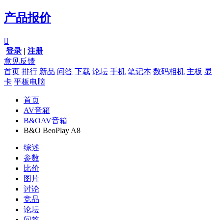
产品报价

登录
|
注册
意见反馈
首页
排行
新品
问答
下载
论坛
手机
笔记本
数码相机
主板
显
卡
平板电脑
首页
AV音箱
B&OAV音箱
B&O BeoPlay A8
综述
参数
比价
图片
讨论
竞品
论坛
问答