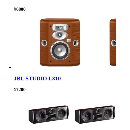
¥
6800
JBL STUDIO L810
¥
7200