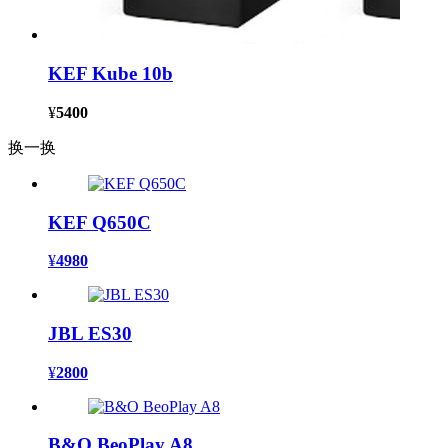
KEF Kube 10b
¥
5400
换一换
KEF Q650C
¥
4980
JBL ES30
¥
2800
B&O BeoPlay A8