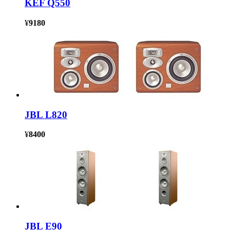
KEF Q550
¥
9180
JBL L820
¥
8400
JBL E90