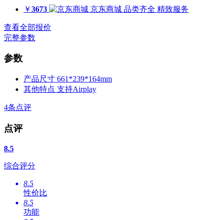
￥
3673
京东商城
品类齐全 精致服务
查看全部报价
完整参数
参数
产品尺寸
661*239*164mm
其他特点
支持Airplay
4
条点评
点评
8.5
综合评分
8.5
性价比
8.5
功能