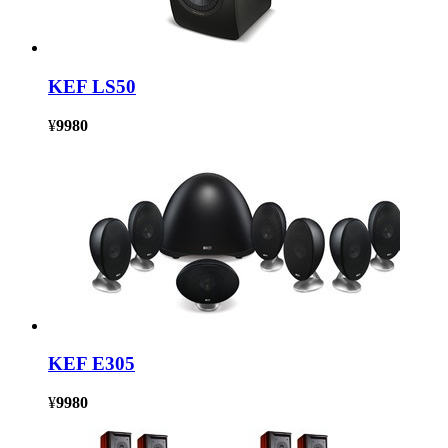
KEF LS50
¥
9980
KEF E305
¥
9980