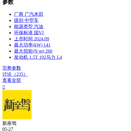
参数
厂商
广汽本田
级别
中型车
能源类型
汽油
环保标准
国VI
上市时间
2024.09
最大功率(kW)
141
最大扭矩(N·m)
260
发动机
1.5T 192马力 L4
完整参数
讨论（235）
查看全部

新座驾
05-27