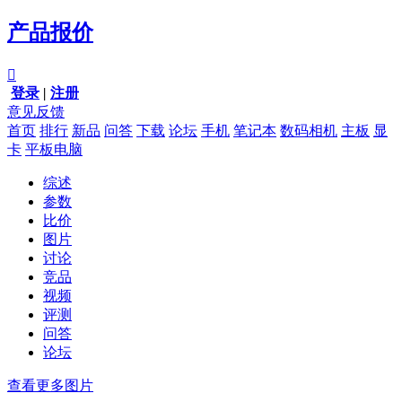
产品报价

登录
|
注册
意见反馈
首页
排行
新品
问答
下载
论坛
手机
笔记本
数码相机
主板
显
卡
平板电脑
综述
参数
比价
图片
讨论
竞品
视频
评测
问答
论坛
查看更多图片