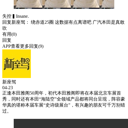
失控▍Insane.
回复
新座驾
： 绕赤道25圈 这数据有点离谱吧 广汽本田是真敢
吹
有用(
0
)
回复
APP查看更多回复(9)
新座驾
04-23
正逢本田雅阁50周年，初代本田雅阁即将在本届北京车展首
秀，同时还有本田“海陆空”全领域产品都将同台呈现，阵容豪
华真的堪称本届车展“史诗级展台”，有兴趣的朋友可千万别错
过。