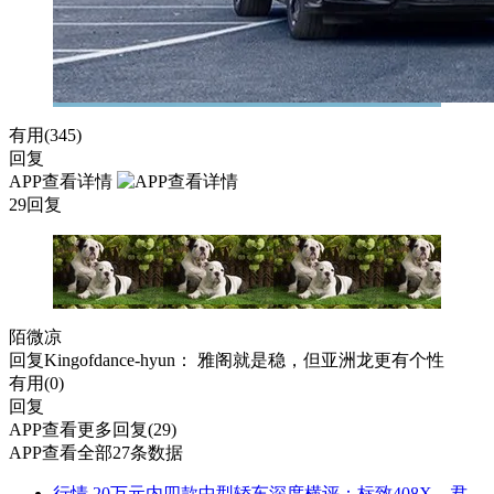
有用(
345
)
回复
APP查看详情
29回复
陌微凉
回复
Kingofdance-hyun
： 雅阁就是稳，但亚洲龙更有个性
有用(
0
)
回复
APP查看更多回复(29)
APP查看全部27条数据
行情
20万元内四款中型轿车深度横评：标致408X、君