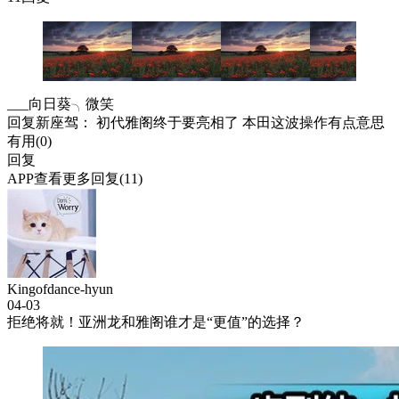
___向日葵╮微笑
回复
新座驾
： 初代雅阁终于要亮相了 本田这波操作有点意思
有用(
0
)
回复
APP查看更多回复(11)
Kingofdance-hyun
04-03
拒绝将就！亚洲龙和雅阁谁才是“更值”的选择？