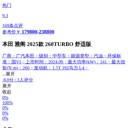
热门
9.3
169条点评
179800-238800
参考价
￥
本田 雅阁 2025款 260TURBO 舒适版
厂商：广汽本田；级别：中型车；能源类型：汽油；环保标
准：国VI；上市时间：2024.09；最大功率(kW)：141；最大扭
矩(N·m)：260；发动机：1.5T 192马力 L4；
...展开
8.0
分
/
3人评分
展开
收起
0%
100%
0%
0%
0%