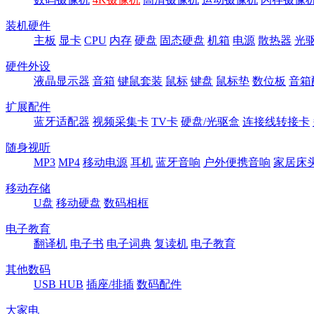
装机硬件
主板
显卡
CPU
内存
硬盘
固态硬盘
机箱
电源
散热器
光
硬件外设
液晶显示器
音箱
键鼠套装
鼠标
键盘
鼠标垫
数位板
音箱
扩展配件
蓝牙适配器
视频采集卡
TV卡
硬盘/光驱盒
连接线转接卡
随身视听
MP3
MP4
移动电源
耳机
蓝牙音响
户外便携音响
家居床
移动存储
U盘
移动硬盘
数码相框
电子教育
翻译机
电子书
电子词典
复读机
电子教育
其他数码
USB HUB
插座/排插
数码配件
大家电