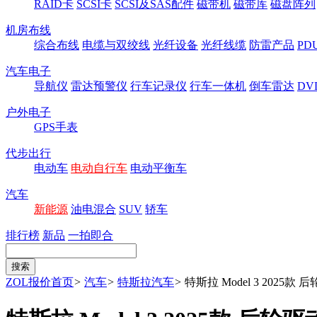
RAID卡
SCSI卡
SCSI及SAS配件
磁带机
磁带库
磁盘阵列
机房布线
综合布线
电缆与双绞线
光纤设备
光纤线缆
防雷产品
P
汽车电子
导航仪
雷达预警仪
行车记录仪
行车一体机
倒车雷达
DV
户外电子
GPS手表
代步出行
电动车
电动自行车
电动平衡车
汽车
新能源
油电混合
SUV
轿车
排行榜
新品
一拍即合
ZOL报价首页
>
汽车
>
特斯拉汽车
>
特斯拉 Model 3 2025款