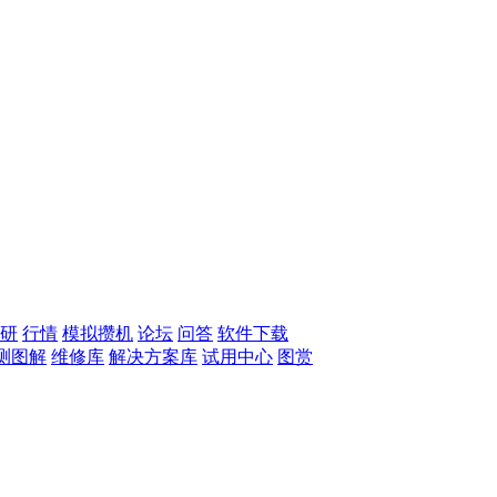
研
行情
模拟攒机
论坛
问答
软件下载
测图解
维修库
解决方案库
试用中心
图赏