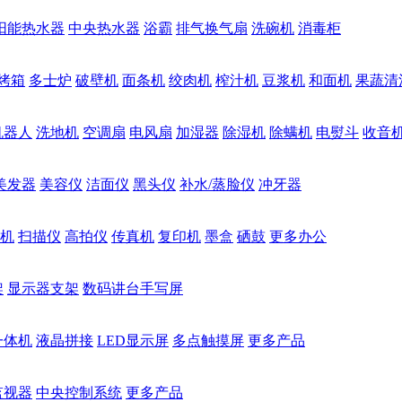
阳能热水器
中央热水器
浴霸
排气换气扇
洗碗机
消毒柜
烤箱
多士炉
破壁机
面条机
绞肉机
榨汁机
豆浆机
和面机
果蔬清
机器人
洗地机
空调扇
电风扇
加湿器
除湿机
除螨机
电熨斗
收音
美发器
美容仪
洁面仪
黑头仪
补水/蒸脸仪
冲牙器
机
扫描仪
高拍仪
传真机
复印机
墨盒
硒鼓
更多办公
架
显示器支架
数码讲台手写屏
一体机
液晶拼接
LED显示屏
多点触摸屏
更多产品
监视器
中央控制系统
更多产品