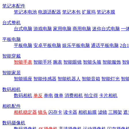
笔记本配件
笔记本电池
电源适配器
笔记本包
扩展坞
笔记本膜
台式整机
台式电脑
游戏电脑
家用电脑
商用电脑
迷你台式电脑
一
平板电脑
平板电脑
安卓平板电脑
娱乐平板电脑
通话平板电脑
2合
智能穿戴
智能手表
智能手环
腕表
智能眼镜
智能头箍
智能服饰
智
智能家居
智能插座
智能传感器
智能机器人
智能音箱
智能灯光
智
数码相机
数码相机
单反
单电
微单
消费相机
拍立得
卡片相机
相机配件
相机稳定器
镜头
闪存卡
读卡器
相机贴膜
滤镜
三脚架
遮
数码摄像机
数码摄像机
4K摄像机
高清摄像机
运动摄像机
闪存摄像