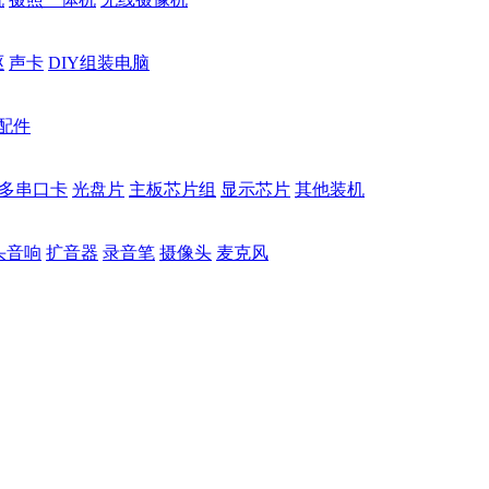
驱
声卡
DIY组装电脑
配件
多串口卡
光盘片
主板芯片组
显示芯片
其他装机
头音响
扩音器
录音笔
摄像头
麦克风