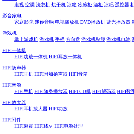
电视
空调
洗衣机
烘干机
冰箱
冷冻柜
酒柜
冰吧
遥控器
影音家电
家庭影院
迷你音响
电视播放机
DVD播放机
蓝光播放器
游戏机
掌上游戏机
游戏机
手柄
方向盘
游戏机贴膜
游戏机电池
HIFI一体机
HIFI功放一体机
HIFI耳放一体机
HIFI扬声器
HIFI耳机
HIFI附加扬声器
HIFI音箱
HIFI音源
HIFI手机
HIFI随身播放器
HIFI CD机
HIFI解码器
HIFI
HIFI放大器
HIFI耳机放大器
HIFI功放
HIFI附件
HIFI避震
HIFI线材
HIFI电源处理