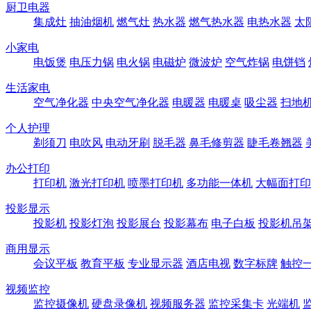
厨卫电器
集成灶
抽油烟机
燃气灶
热水器
燃气热水器
电热水器
太
小家电
电饭煲
电压力锅
电火锅
电磁炉
微波炉
空气炸锅
电饼铛
生活家电
空气净化器
中央空气净化器
电暖器
电暖桌
吸尘器
扫地
个人护理
剃须刀
电吹风
电动牙刷
脱毛器
鼻毛修剪器
睫毛卷翘器
办公打印
打印机
激光打印机
喷墨打印机
多功能一体机
大幅面打印
投影显示
投影机
投影灯泡
投影展台
投影幕布
电子白板
投影机吊
商用显示
会议平板
教育平板
专业显示器
酒店电视
数字标牌
触控
视频监控
监控摄像机
硬盘录像机
视频服务器
监控采集卡
光端机