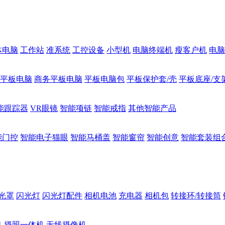
体电脑
工作站
准系统
工控设备
小型机
电脑终端机
瘦客户机
电脑
1平板电脑
商务平板电脑
平板电脑包
平板保护套/壳
平板底座/支
能跟踪器
VR眼镜
智能项链
智能戒指
其他智能产品
能门控
智能电子猫眼
智能马桶盖
智能窗帘
智能创意
智能套装组
光罩
闪光灯
闪光灯配件
相机电池
充电器
相机包
转接环/转接筒
机
摄照一体机
无线摄像机