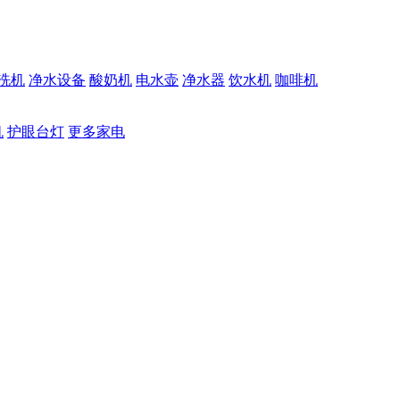
洗机
净水设备
酸奶机
电水壶
净水器
饮水机
咖啡机
机
护眼台灯
更多家电