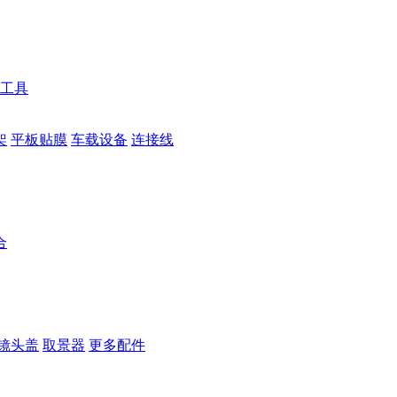
工具
架
平板贴膜
车载设备
连接线
合
镜头盖
取景器
更多配件