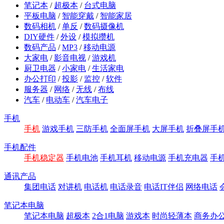
笔记本
/
超极本
/
台式电脑
平板电脑
/
智能穿戴
/
智能家居
数码相机
/
单反
/
数码摄像机
DIY硬件
/
外设
/
模拟攒机
数码产品
/
MP3
/
移动电源
大家电
/
影音电视
/
游戏机
厨卫电器
/
小家电
/
生活家电
办公打印
/
投影
/
监控
/
软件
服务器
/
网络
/
无线
/
布线
汽车
/
电动车
/
汽车电子
手机
手机
游戏手机
三防手机
全面屏手机
大屏手机
折叠屏手
手机配件
手机稳定器
手机电池
手机耳机
移动电源
手机充电器
手
通讯产品
集团电话
对讲机
电话机
电话录音
电话IT伴侣
网络电话
笔记本电脑
笔记本电脑
超极本
2合1电脑
游戏本
时尚轻薄本
商务办