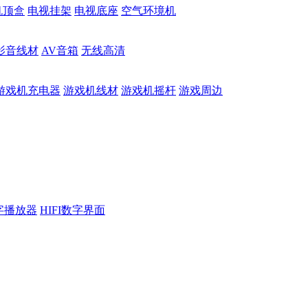
机顶盒
电视挂架
电视底座
空气环境机
影音线材
AV音箱
无线高清
游戏机充电器
游戏机线材
游戏机摇杆
游戏周边
数字播放器
HIFI数字界面