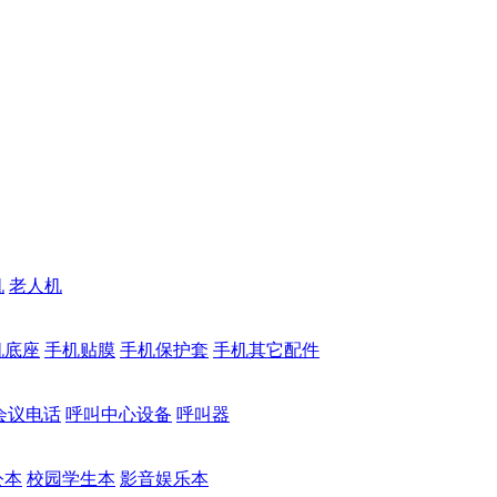
机
老人机
机底座
手机贴膜
手机保护套
手机其它配件
会议电话
呼叫中心设备
呼叫器
公本
校园学生本
影音娱乐本