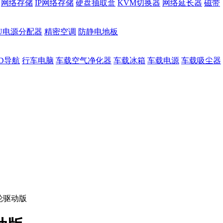
网络存储
IP网络存储
硬盘抽取盒
KVM切换器
网络延长器
磁带
DU电源分配器
精密空调
防静电地板
D导航
行车电脑
车载空气净化器
车载冰箱
车载电源
车载吸尘器
 后轮驱动版