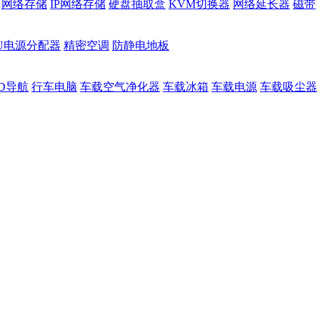
网络存储
IP网络存储
硬盘抽取盒
KVM切换器
网络延长器
磁带
DU电源分配器
精密空调
防静电地板
D导航
行车电脑
车载空气净化器
车载冰箱
车载电源
车载吸尘器