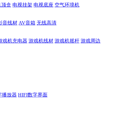
机顶盒
电视挂架
电视底座
空气环境机
影音线材
AV音箱
无线高清
游戏机充电器
游戏机线材
游戏机摇杆
游戏周边
数字播放器
HIFI数字界面