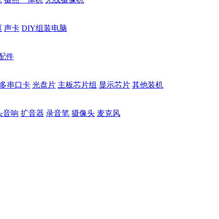
驱
声卡
DIY组装电脑
配件
多串口卡
光盘片
主板芯片组
显示芯片
其他装机
头音响
扩音器
录音笔
摄像头
麦克风