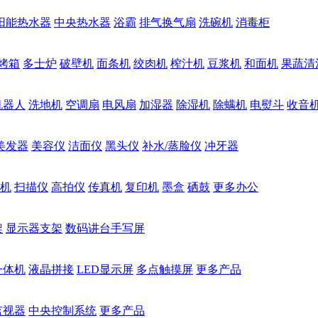
阳能热水器
中央热水器
浴霸
排气换气扇
洗碗机
消毒柜
烤箱
多士炉
破壁机
面条机
绞肉机
榨汁机
豆浆机
和面机
果蔬清
机器人
洗地机
空调扇
电风扇
加湿器
除湿机
除螨机
电熨斗
收音
美发器
美容仪
洁面仪
黑头仪
补水/蒸脸仪
冲牙器
机
扫描仪
高拍仪
传真机
复印机
墨盒
硒鼓
更多办公
架
显示器支架
数码讲台手写屏
一体机
液晶拼接
LED显示屏
多点触摸屏
更多产品
监视器
中央控制系统
更多产品