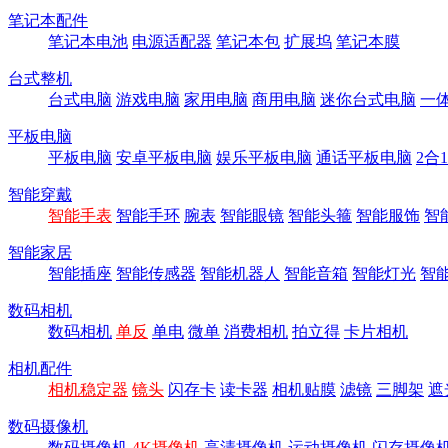
笔记本配件
笔记本电池
电源适配器
笔记本包
扩展坞
笔记本膜
台式整机
台式电脑
游戏电脑
家用电脑
商用电脑
迷你台式电脑
一
平板电脑
平板电脑
安卓平板电脑
娱乐平板电脑
通话平板电脑
2合
智能穿戴
智能手表
智能手环
腕表
智能眼镜
智能头箍
智能服饰
智
智能家居
智能插座
智能传感器
智能机器人
智能音箱
智能灯光
智
数码相机
数码相机
单反
单电
微单
消费相机
拍立得
卡片相机
相机配件
相机稳定器
镜头
闪存卡
读卡器
相机贴膜
滤镜
三脚架
遮
数码摄像机
数码摄像机
4K摄像机
高清摄像机
运动摄像机
闪存摄像