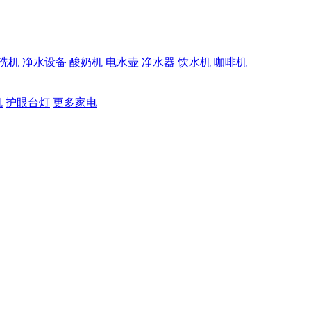
洗机
净水设备
酸奶机
电水壶
净水器
饮水机
咖啡机
机
护眼台灯
更多家电