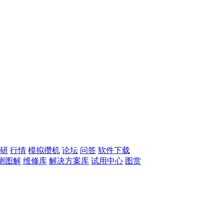
研
行情
模拟攒机
论坛
问答
软件下载
测图解
维修库
解决方案库
试用中心
图赏