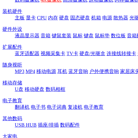
装机硬件
主板
显卡
CPU
内存
硬盘
固态硬盘
机箱
电源
散热器
光
硬件外设
液晶显示器
音箱
键鼠套装
鼠标
键盘
鼠标垫
数位板
音箱
扩展配件
蓝牙适配器
视频采集卡
TV卡
硬盘/光驱盒
连接线转接卡
随身视听
MP3
MP4
移动电源
耳机
蓝牙音响
户外便携音响
家居床
移动存储
U盘
移动硬盘
数码相框
电子教育
翻译机
电子书
电子词典
复读机
电子教育
其他数码
USB HUB
插座/排插
数码配件
大家电