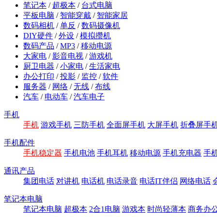
笔记本
/
超极本
/
台式电脑
平板电脑
/
智能穿戴
/
智能家居
数码相机
/
单反
/
数码摄像机
DIY硬件
/
外设
/
模拟攒机
数码产品
/
MP3
/
移动电源
大家电
/
影音电视
/
游戏机
厨卫电器
/
小家电
/
生活家电
办公打印
/
投影
/
监控
/
软件
服务器
/
网络
/
无线
/
布线
汽车
/
电动车
/
汽车电子
手机
手机
游戏手机
三防手机
全面屏手机
大屏手机
折叠屏手
手机配件
手机稳定器
手机电池
手机耳机
移动电源
手机充电器
手
通讯产品
集团电话
对讲机
电话机
电话录音
电话IT伴侣
网络电话
笔记本电脑
笔记本电脑
超极本
2合1电脑
游戏本
时尚轻薄本
商务办