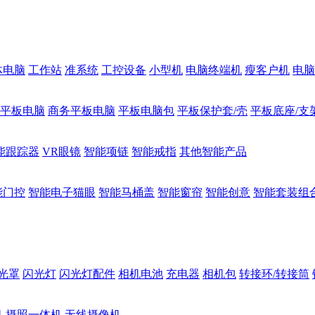
体电脑
工作站
准系统
工控设备
小型机
电脑终端机
瘦客户机
电脑
1平板电脑
商务平板电脑
平板电脑包
平板保护套/壳
平板底座/支
能跟踪器
VR眼镜
智能项链
智能戒指
其他智能产品
能门控
智能电子猫眼
智能马桶盖
智能窗帘
智能创意
智能套装组
光罩
闪光灯
闪光灯配件
相机电池
充电器
相机包
转接环/转接筒
机
摄照一体机
无线摄像机