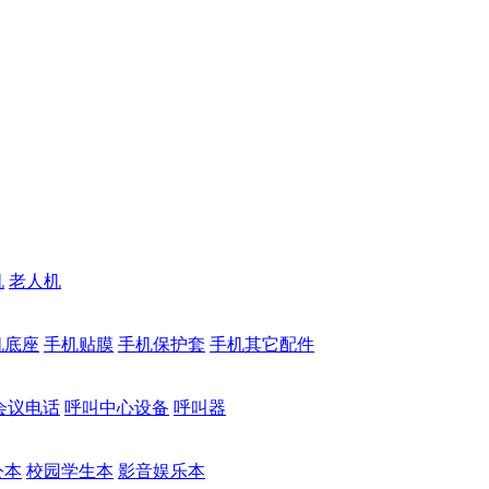
机
老人机
机底座
手机贴膜
手机保护套
手机其它配件
会议电话
呼叫中心设备
呼叫器
公本
校园学生本
影音娱乐本