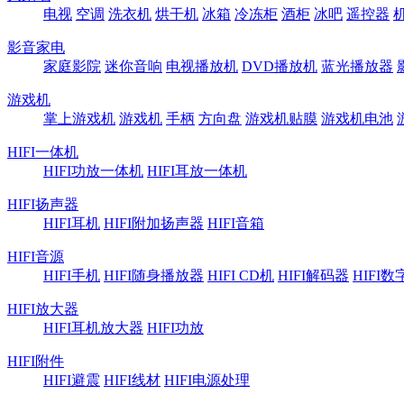
电视
空调
洗衣机
烘干机
冰箱
冷冻柜
酒柜
冰吧
遥控器
影音家电
家庭影院
迷你音响
电视播放机
DVD播放机
蓝光播放器
游戏机
掌上游戏机
游戏机
手柄
方向盘
游戏机贴膜
游戏机电池
HIFI一体机
HIFI功放一体机
HIFI耳放一体机
HIFI扬声器
HIFI耳机
HIFI附加扬声器
HIFI音箱
HIFI音源
HIFI手机
HIFI随身播放器
HIFI CD机
HIFI解码器
HIFI
HIFI放大器
HIFI耳机放大器
HIFI功放
HIFI附件
HIFI避震
HIFI线材
HIFI电源处理