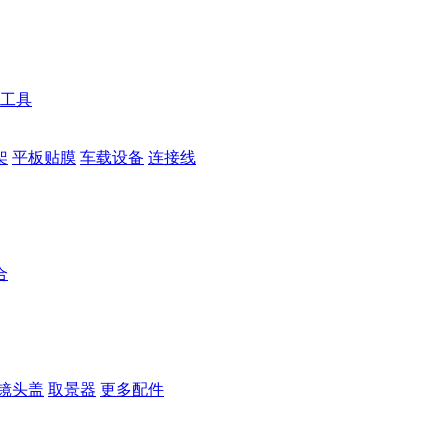
工具
架
平板贴膜
车载设备
连接线
合
镜头盖
取景器
更多配件