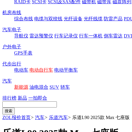
RAID卡
SCSI卡
SCSI及SAS配件
磁带机
磁带库
磁盘阵列
机房布线
综合布线
电缆与双绞线
光纤设备
光纤线缆
防雷产品
P
汽车电子
导航仪
雷达预警仪
行车记录仪
行车一体机
倒车雷达
DV
户外电子
GPS手表
代步出行
电动车
电动自行车
电动平衡车
汽车
新能源
油电混合
SUV
轿车
排行榜
新品
一拍即合
ZOL报价首页
>
汽车
>
乐道汽车
>
乐道L90 2025款 Max 七座版