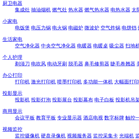
厨卫电器
集成灶
抽油烟机
燃气灶
热水器
燃气热水器
电热水器
太
小家电
电饭煲
电压力锅
电火锅
电磁炉
微波炉
空气炸锅
电饼铛
生活家电
空气净化器
中央空气净化器
电暖器
电暖桌
吸尘器
扫地
个人护理
剃须刀
电吹风
电动牙刷
脱毛器
鼻毛修剪器
睫毛卷翘器
办公打印
打印机
激光打印机
喷墨打印机
多功能一体机
大幅面打印
投影显示
投影机
投影灯泡
投影展台
投影幕布
电子白板
投影机吊
商用显示
会议平板
教育平板
专业显示器
酒店电视
数字标牌
触控
视频监控
监控摄像机
硬盘录像机
视频服务器
监控采集卡
光端机