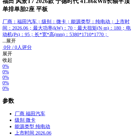
福田 风景T7 2026款 宁德时代 41.86kWh长轴平顶
单排单胎2座 平板
厂商：福田汽车；级别：微卡；能源类型：纯电动；上市时
间：2026.06；最大功率(kW)：70；最大扭矩(N·m)：180；电
动机(Ps)：95；长*宽*高(mm)：5380*1710*1770；
...展开
0
分
/
0人评分
展开
收起
0%
0%
0%
0%
0%
参数
厂商
福田汽车
级别
微卡
能源类型
纯电动
上市时间
2026.06