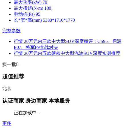
最大功率(kW)
70
最大扭矩(N·m)
180
电动机(Ps)
95
长*宽*高(mm)
5380*1710*1770
完整参数
行情
20万元内三款中大型SUV深度横评：CS95、启源
E07、将军F9实战对决
行情
20万元内五款硬核中大型汽油SUV深度实测推荐
换一批

超值推荐
北京
认证商家
身边商家 本地服务
正在加载中...
更多