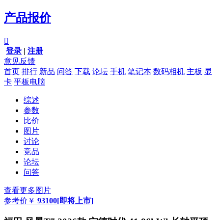
产品报价

登录
|
注册
意见反馈
首页
排行
新品
问答
下载
论坛
手机
笔记本
数码相机
主板
显
卡
平板电脑
综述
参数
比价
图片
讨论
竞品
论坛
问答
查看更多图片
参考价
￥
93100
[即将上市]