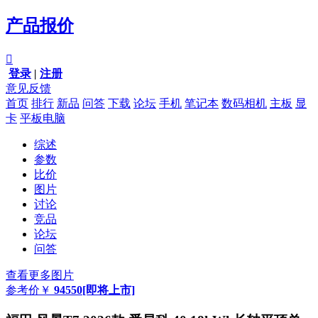
产品报价

登录
|
注册
意见反馈
首页
排行
新品
问答
下载
论坛
手机
笔记本
数码相机
主板
显
卡
平板电脑
综述
参数
比价
图片
讨论
竞品
论坛
问答
查看更多图片
参考价
￥
94550
[即将上市]