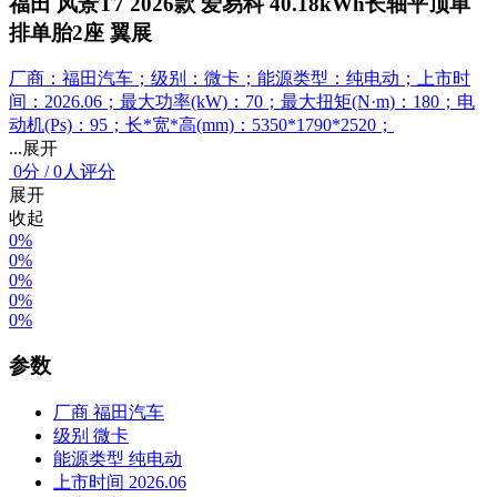
福田 风景T7 2026款 爱易科 40.18kWh长轴平顶单
排单胎2座 翼展
厂商：福田汽车；级别：微卡；能源类型：纯电动；上市时
间：2026.06；最大功率(kW)：70；最大扭矩(N·m)：180；电
动机(Ps)：95；长*宽*高(mm)：5350*1790*2520；
...展开
0
分
/
0人评分
展开
收起
0%
0%
0%
0%
0%
参数
厂商
福田汽车
级别
微卡
能源类型
纯电动
上市时间
2026.06