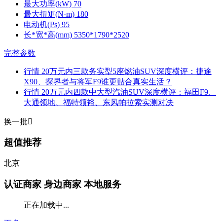
最大功率(kW)
70
最大扭矩(N·m)
180
电动机(Ps)
95
长*宽*高(mm)
5350*1790*2520
完整参数
行情
20万元内三款务实型5座燃油SUV深度横评：捷途
X90、探界者与将军F9谁更贴合真实生活？
行情
20万元内四款中大型汽油SUV深度横评：福田F9、
大通领地、福特领裕、东风帕拉索实测对决
换一批

超值推荐
北京
认证商家
身边商家 本地服务
正在加载中...