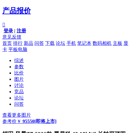
产品报价

登录
|
注册
意见反馈
首页
排行
新品
问答
下载
论坛
手机
笔记本
数码相机
主板
显
卡
平板电脑
综述
参数
比价
图片
讨论
竞品
论坛
问答
查看更多图片
参考价
￥
95550
[即将上市]