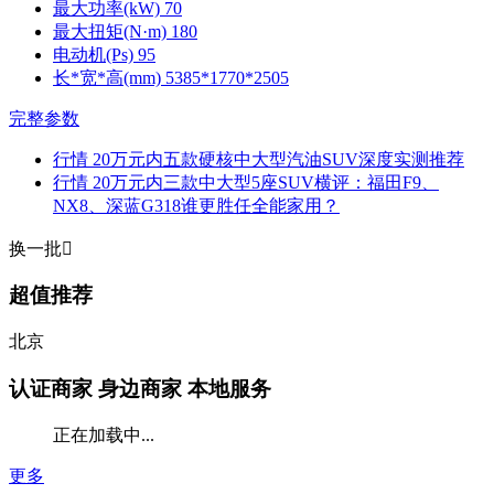
最大功率(kW)
70
最大扭矩(N·m)
180
电动机(Ps)
95
长*宽*高(mm)
5385*1770*2505
完整参数
行情
20万元内五款硬核中大型汽油SUV深度实测推荐
行情
20万元内三款中大型5座SUV横评：福田F9、
NX8、深蓝G318谁更胜任全能家用？
换一批

超值推荐
北京
认证商家
身边商家 本地服务
正在加载中...
更多