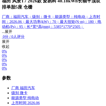
福田 风景T7 2026款 爱易科 40.18kWh长轴平顶双
排单胎5座 仓栅
厂商：福田汽车；级别：微卡；能源类型：纯电动；上市时
间：2026.06；最大功率(kW)：70；最大扭矩(N·m)：180；电
动机(Ps)：95；长*宽*高(mm)：5385*1770*2505；
...展开
0
分
/
0人评分
展开
收起
0%
0%
0%
0%
0%
参数
厂商
福田汽车
级别
微卡
能源类型
纯电动
上市时间
2026.06