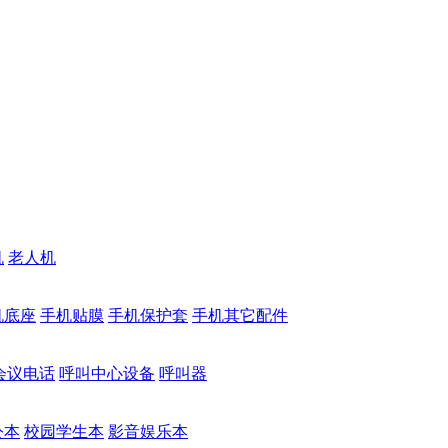
机
老人机
机底座
手机贴膜
手机保护套
手机其它配件
会议电话
呼叫中心设备
呼叫器
公本
校园学生本
影音娱乐本