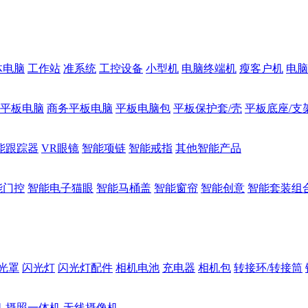
体电脑
工作站
准系统
工控设备
小型机
电脑终端机
瘦客户机
电脑
1平板电脑
商务平板电脑
平板电脑包
平板保护套/壳
平板底座/支
能跟踪器
VR眼镜
智能项链
智能戒指
其他智能产品
能门控
智能电子猫眼
智能马桶盖
智能窗帘
智能创意
智能套装组
光罩
闪光灯
闪光灯配件
相机电池
充电器
相机包
转接环/转接筒
机
摄照一体机
无线摄像机