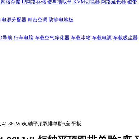
网络存储
IP网络存储
硬盘抽取盒
KVM切换器
网络延长器
磁带
DU电源分配器
精密空调
防静电地板
D导航
行车电脑
车载空气净化器
车载冰箱
车载电源
车载吸尘器
代 41.86kWh短轴平顶双排单胎5座 平板