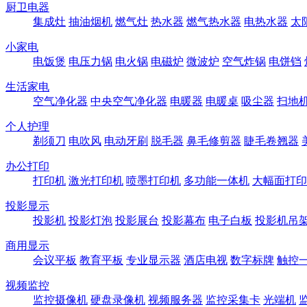
厨卫电器
集成灶
抽油烟机
燃气灶
热水器
燃气热水器
电热水器
太
小家电
电饭煲
电压力锅
电火锅
电磁炉
微波炉
空气炸锅
电饼铛
生活家电
空气净化器
中央空气净化器
电暖器
电暖桌
吸尘器
扫地
个人护理
剃须刀
电吹风
电动牙刷
脱毛器
鼻毛修剪器
睫毛卷翘器
办公打印
打印机
激光打印机
喷墨打印机
多功能一体机
大幅面打印
投影显示
投影机
投影灯泡
投影展台
投影幕布
电子白板
投影机吊
商用显示
会议平板
教育平板
专业显示器
酒店电视
数字标牌
触控
视频监控
监控摄像机
硬盘录像机
视频服务器
监控采集卡
光端机