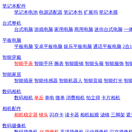
笔记本配件
笔记本电池
电源适配器
笔记本包
扩展坞
笔记本膜
台式整机
台式电脑
游戏电脑
家用电脑
商用电脑
迷你台式电脑
一
平板电脑
平板电脑
安卓平板电脑
娱乐平板电脑
通话平板电脑
2合
智能穿戴
智能手表
智能手环
腕表
智能眼镜
智能头箍
智能服饰
智
智能家居
智能插座
智能传感器
智能机器人
智能音箱
智能灯光
智
数码相机
数码相机
单反
单电
微单
消费相机
拍立得
卡片相机
相机配件
相机稳定器
镜头
闪存卡
读卡器
相机贴膜
滤镜
三脚架
遮
数码摄像机
数码摄像机
4K摄像机
高清摄像机
运动摄像机
闪存摄像