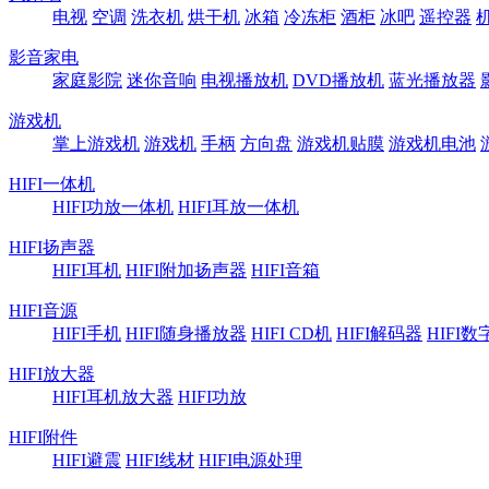
电视
空调
洗衣机
烘干机
冰箱
冷冻柜
酒柜
冰吧
遥控器
影音家电
家庭影院
迷你音响
电视播放机
DVD播放机
蓝光播放器
游戏机
掌上游戏机
游戏机
手柄
方向盘
游戏机贴膜
游戏机电池
HIFI一体机
HIFI功放一体机
HIFI耳放一体机
HIFI扬声器
HIFI耳机
HIFI附加扬声器
HIFI音箱
HIFI音源
HIFI手机
HIFI随身播放器
HIFI CD机
HIFI解码器
HIFI
HIFI放大器
HIFI耳机放大器
HIFI功放
HIFI附件
HIFI避震
HIFI线材
HIFI电源处理