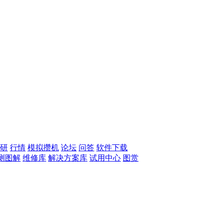
研
行情
模拟攒机
论坛
问答
软件下载
测图解
维修库
解决方案库
试用中心
图赏