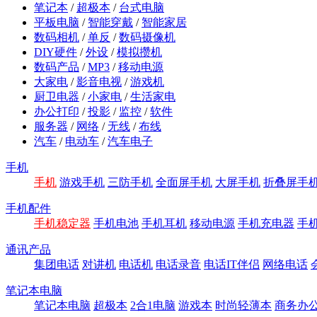
笔记本
/
超极本
/
台式电脑
平板电脑
/
智能穿戴
/
智能家居
数码相机
/
单反
/
数码摄像机
DIY硬件
/
外设
/
模拟攒机
数码产品
/
MP3
/
移动电源
大家电
/
影音电视
/
游戏机
厨卫电器
/
小家电
/
生活家电
办公打印
/
投影
/
监控
/
软件
服务器
/
网络
/
无线
/
布线
汽车
/
电动车
/
汽车电子
手机
手机
游戏手机
三防手机
全面屏手机
大屏手机
折叠屏手
手机配件
手机稳定器
手机电池
手机耳机
移动电源
手机充电器
手
通讯产品
集团电话
对讲机
电话机
电话录音
电话IT伴侣
网络电话
笔记本电脑
笔记本电脑
超极本
2合1电脑
游戏本
时尚轻薄本
商务办