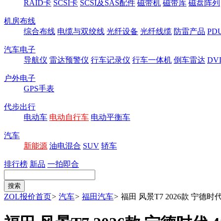
RAID卡
SCSI卡
SCSI及SAS配件
磁带机
磁带库
磁盘阵列
机房布线
综合布线
电缆与双绞线
光纤设备
光纤线缆
防雷产品
P
汽车电子
导航仪
雷达预警仪
行车记录仪
行车一体机
倒车雷达
DV
户外电子
GPS手表
代步出行
电动车
电动自行车
电动平衡车
汽车
新能源
油电混合
SUV
轿车
排行榜
新品
一拍即合
ZOL报价首页
>
汽车
>
福田汽车
>
福田 风景T7 2026款 宁德时