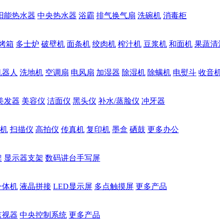
阳能热水器
中央热水器
浴霸
排气换气扇
洗碗机
消毒柜
烤箱
多士炉
破壁机
面条机
绞肉机
榨汁机
豆浆机
和面机
果蔬清
机器人
洗地机
空调扇
电风扇
加湿器
除湿机
除螨机
电熨斗
收音
美发器
美容仪
洁面仪
黑头仪
补水/蒸脸仪
冲牙器
机
扫描仪
高拍仪
传真机
复印机
墨盒
硒鼓
更多办公
架
显示器支架
数码讲台手写屏
一体机
液晶拼接
LED显示屏
多点触摸屏
更多产品
监视器
中央控制系统
更多产品