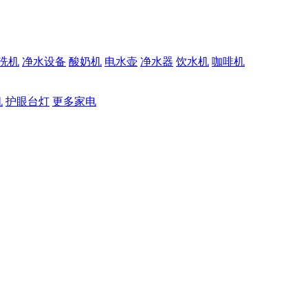
洗机
净水设备
酸奶机
电水壶
净水器
饮水机
咖啡机
机
护眼台灯
更多家电