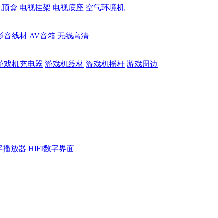
机顶盒
电视挂架
电视底座
空气环境机
影音线材
AV音箱
无线高清
游戏机充电器
游戏机线材
游戏机摇杆
游戏周边
数字播放器
HIFI数字界面