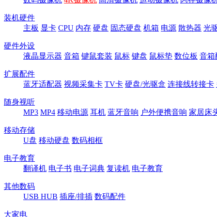
装机硬件
主板
显卡
CPU
内存
硬盘
固态硬盘
机箱
电源
散热器
光
硬件外设
液晶显示器
音箱
键鼠套装
鼠标
键盘
鼠标垫
数位板
音箱
扩展配件
蓝牙适配器
视频采集卡
TV卡
硬盘/光驱盒
连接线转接卡
随身视听
MP3
MP4
移动电源
耳机
蓝牙音响
户外便携音响
家居床
移动存储
U盘
移动硬盘
数码相框
电子教育
翻译机
电子书
电子词典
复读机
电子教育
其他数码
USB HUB
插座/排插
数码配件
大家电