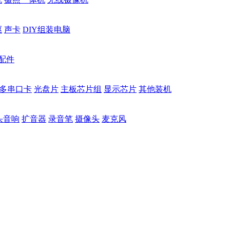
驱
声卡
DIY组装电脑
配件
多串口卡
光盘片
主板芯片组
显示芯片
其他装机
头音响
扩音器
录音笔
摄像头
麦克风