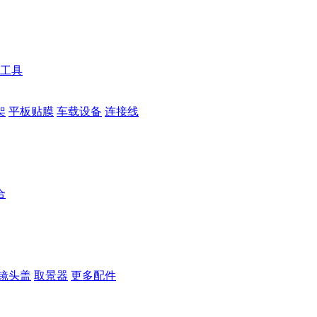
工具
架
平板贴膜
车载设备
连接线
合
镜头盖
取景器
更多配件