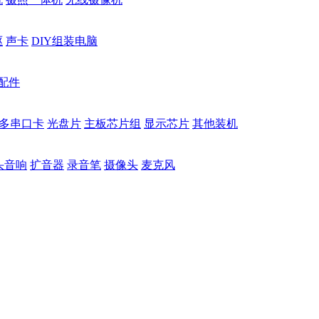
驱
声卡
DIY组装电脑
配件
多串口卡
光盘片
主板芯片组
显示芯片
其他装机
头音响
扩音器
录音笔
摄像头
麦克风