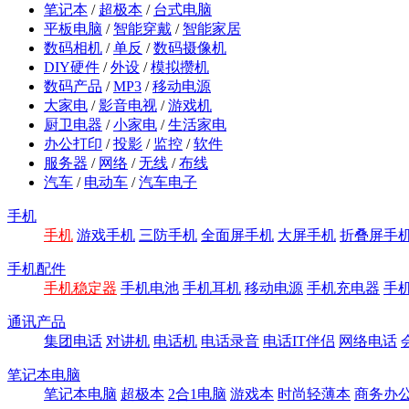
笔记本
/
超极本
/
台式电脑
平板电脑
/
智能穿戴
/
智能家居
数码相机
/
单反
/
数码摄像机
DIY硬件
/
外设
/
模拟攒机
数码产品
/
MP3
/
移动电源
大家电
/
影音电视
/
游戏机
厨卫电器
/
小家电
/
生活家电
办公打印
/
投影
/
监控
/
软件
服务器
/
网络
/
无线
/
布线
汽车
/
电动车
/
汽车电子
手机
手机
游戏手机
三防手机
全面屏手机
大屏手机
折叠屏手
手机配件
手机稳定器
手机电池
手机耳机
移动电源
手机充电器
手
通讯产品
集团电话
对讲机
电话机
电话录音
电话IT伴侣
网络电话
笔记本电脑
笔记本电脑
超极本
2合1电脑
游戏本
时尚轻薄本
商务办