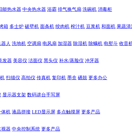
阳能热水器
中央热水器
浴霸
排气换气扇
洗碗机
消毒柜
烤箱
多士炉
破壁机
面条机
绞肉机
榨汁机
豆浆机
和面机
果蔬清
机器人
洗地机
空调扇
电风扇
加湿器
除湿机
除螨机
电熨斗
收音
美发器
美容仪
洁面仪
黑头仪
补水/蒸脸仪
冲牙器
机
扫描仪
高拍仪
传真机
复印机
墨盒
硒鼓
更多办公
架
显示器支架
数码讲台手写屏
一体机
液晶拼接
LED显示屏
多点触摸屏
更多产品
监视器
中央控制系统
更多产品