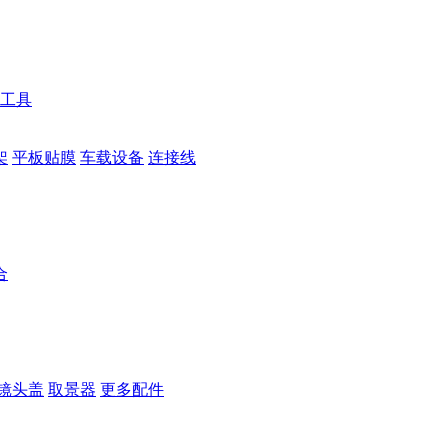
工具
架
平板贴膜
车载设备
连接线
合
镜头盖
取景器
更多配件