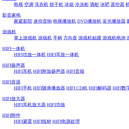
电视
空调
洗衣机
烘干机
冰箱
冷冻柜
酒柜
冰吧
遥控器
影音家电
家庭影院
迷你音响
电视播放机
DVD播放机
蓝光播放器
游戏机
掌上游戏机
游戏机
手柄
方向盘
游戏机贴膜
游戏机电池
HIFI一体机
HIFI功放一体机
HIFI耳放一体机
HIFI扬声器
HIFI耳机
HIFI附加扬声器
HIFI音箱
HIFI音源
HIFI手机
HIFI随身播放器
HIFI CD机
HIFI解码器
HIFI
HIFI放大器
HIFI耳机放大器
HIFI功放
HIFI附件
HIFI避震
HIFI线材
HIFI电源处理