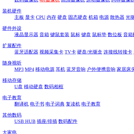
装机硬件
主板
显卡
CPU
内存
硬盘
固态硬盘
机箱
电源
散热器
光
硬件外设
液晶显示器
音箱
键鼠套装
鼠标
键盘
鼠标垫
数位板
音箱
扩展配件
蓝牙适配器
视频采集卡
TV卡
硬盘/光驱盒
连接线转接卡
随身视听
MP3
MP4
移动电源
耳机
蓝牙音响
户外便携音响
家居床
移动存储
U盘
移动硬盘
数码相框
电子教育
翻译机
电子书
电子词典
复读机
电子教育
其他数码
USB HUB
插座/排插
数码配件
大家电