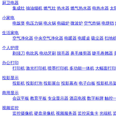
厨卫电器
集成灶
抽油烟机
燃气灶
热水器
燃气热水器
电热水器
太
小家电
电饭煲
电压力锅
电火锅
电磁炉
微波炉
空气炸锅
电饼铛
生活家电
空气净化器
中央空气净化器
电暖器
电暖桌
吸尘器
扫地
个人护理
剃须刀
电吹风
电动牙刷
脱毛器
鼻毛修剪器
睫毛卷翘器
办公打印
打印机
激光打印机
喷墨打印机
多功能一体机
大幅面打印
投影显示
投影机
投影灯泡
投影展台
投影幕布
电子白板
投影机吊
商用显示
会议平板
教育平板
专业显示器
酒店电视
数字标牌
触控
视频监控
监控摄像机
硬盘录像机
视频服务器
监控采集卡
光端机