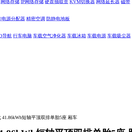
网络存储
IP网络存储
硬盘抽取盒
KVM切换器
网络延长器
磁带
DU电源分配器
精密空调
防静电地板
D导航
行车电脑
车载空气净化器
车载冰箱
车载电源
车载吸尘器
代 41.86kWh短轴平顶双排单胎5座 厢车