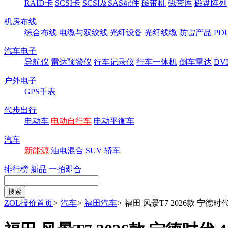
RAID卡
SCSI卡
SCSI及SAS配件
磁带机
磁带库
磁盘阵列
机房布线
综合布线
电缆与双绞线
光纤设备
光纤线缆
防雷产品
P
汽车电子
导航仪
雷达预警仪
行车记录仪
行车一体机
倒车雷达
DV
户外电子
GPS手表
代步出行
电动车
电动自行车
电动平衡车
汽车
新能源
油电混合
SUV
轿车
排行榜
新品
一拍即合
ZOL报价首页
>
汽车
>
福田汽车
>
福田 风景T7 2026款 宁德时