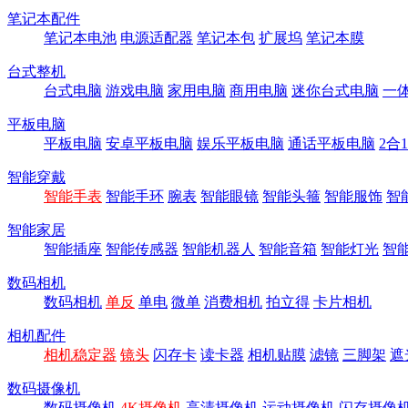
笔记本配件
笔记本电池
电源适配器
笔记本包
扩展坞
笔记本膜
台式整机
台式电脑
游戏电脑
家用电脑
商用电脑
迷你台式电脑
一
平板电脑
平板电脑
安卓平板电脑
娱乐平板电脑
通话平板电脑
2合
智能穿戴
智能手表
智能手环
腕表
智能眼镜
智能头箍
智能服饰
智
智能家居
智能插座
智能传感器
智能机器人
智能音箱
智能灯光
智
数码相机
数码相机
单反
单电
微单
消费相机
拍立得
卡片相机
相机配件
相机稳定器
镜头
闪存卡
读卡器
相机贴膜
滤镜
三脚架
遮
数码摄像机
数码摄像机
4K摄像机
高清摄像机
运动摄像机
闪存摄像