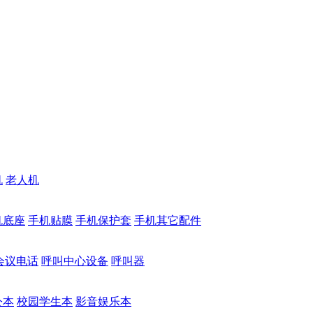
机
老人机
机底座
手机贴膜
手机保护套
手机其它配件
会议电话
呼叫中心设备
呼叫器
公本
校园学生本
影音娱乐本