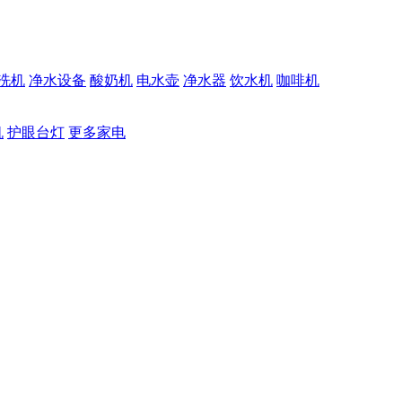
洗机
净水设备
酸奶机
电水壶
净水器
饮水机
咖啡机
机
护眼台灯
更多家电