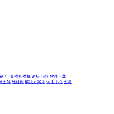
研
行情
模拟攒机
论坛
问答
软件下载
测图解
维修库
解决方案库
试用中心
图赏