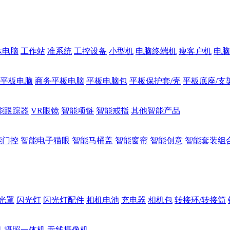
体电脑
工作站
准系统
工控设备
小型机
电脑终端机
瘦客户机
电脑
1平板电脑
商务平板电脑
平板电脑包
平板保护套/壳
平板底座/支
能跟踪器
VR眼镜
智能项链
智能戒指
其他智能产品
能门控
智能电子猫眼
智能马桶盖
智能窗帘
智能创意
智能套装组
光罩
闪光灯
闪光灯配件
相机电池
充电器
相机包
转接环/转接筒
机
摄照一体机
无线摄像机