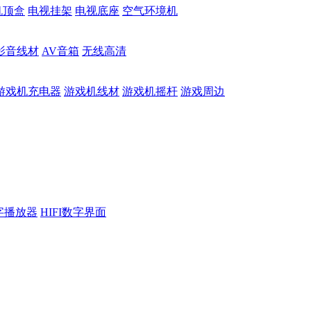
机顶盒
电视挂架
电视底座
空气环境机
影音线材
AV音箱
无线高清
游戏机充电器
游戏机线材
游戏机摇杆
游戏周边
数字播放器
HIFI数字界面