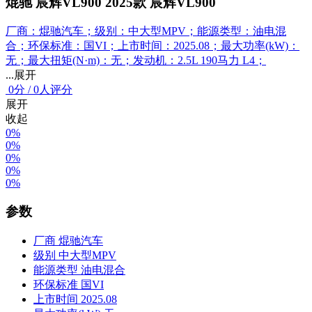
焜驰 宸辉VL900 2025款 宸辉VL900
厂商：焜驰汽车；级别：中大型MPV；能源类型：油电混
合；环保标准：国VI；上市时间：2025.08；最大功率(kW)：
无；最大扭矩(N·m)：无；发动机：2.5L 190马力 L4；
...展开
0
分
/
0人评分
展开
收起
0%
0%
0%
0%
0%
参数
厂商
焜驰汽车
级别
中大型MPV
能源类型
油电混合
环保标准
国VI
上市时间
2025.08