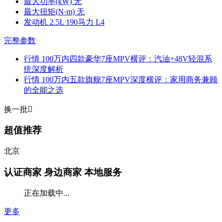
最大功率(kW)
无
最大扭矩(N·m)
无
发动机
2.5L 190马力 L4
完整参数
行情
100万内四款豪华7座MPV横评：汽油+48V轻混系
统深度解析
行情
100万内五款旗舰7座MPV深度横评：家用商务兼顾
的全能之选
换一批

超值推荐
北京
认证商家
身边商家 本地服务
正在加载中...
更多