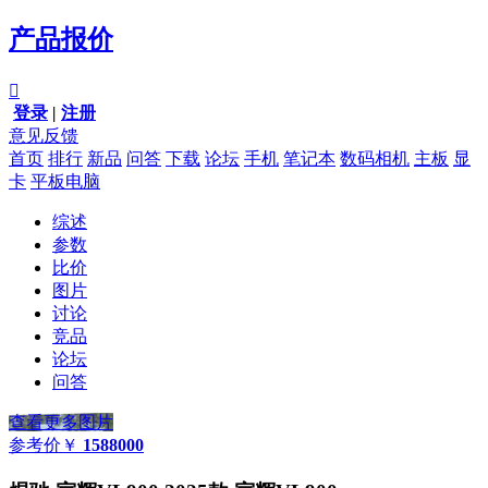
产品报价

登录
|
注册
意见反馈
首页
排行
新品
问答
下载
论坛
手机
笔记本
数码相机
主板
显
卡
平板电脑
综述
参数
比价
图片
讨论
竞品
论坛
问答
查看更多图片
参考价
￥
1588000