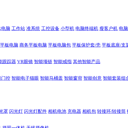
体电脑
工作站
准系统
工控设备
小型机
电脑终端机
瘦客户机
电脑
1平板电脑
商务平板电脑
平板电脑包
平板保护套/壳
平板底座/支
能跟踪器
VR眼镜
智能项链
智能戒指
其他智能产品
能门控
智能电子猫眼
智能马桶盖
智能窗帘
智能创意
智能套装组
光罩
闪光灯
闪光灯配件
相机电池
充电器
相机包
转接环/转接筒
机
摄照一体机
无线摄像机