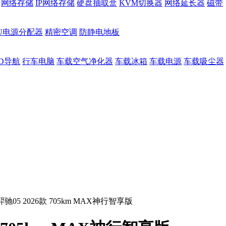
网络存储
IP网络存储
硬盘抽取盒
KVM切换器
网络延长器
磁带
DU电源分配器
精密空调
防静电地板
D导航
行车电脑
车载空气净化器
车载冰箱
车载电源
车载吸尘器
05 2026款 705km MAX神行智享版