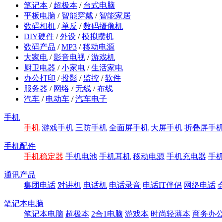
笔记本
/
超极本
/
台式电脑
平板电脑
/
智能穿戴
/
智能家居
数码相机
/
单反
/
数码摄像机
DIY硬件
/
外设
/
模拟攒机
数码产品
/
MP3
/
移动电源
大家电
/
影音电视
/
游戏机
厨卫电器
/
小家电
/
生活家电
办公打印
/
投影
/
监控
/
软件
服务器
/
网络
/
无线
/
布线
汽车
/
电动车
/
汽车电子
手机
手机
游戏手机
三防手机
全面屏手机
大屏手机
折叠屏手
手机配件
手机稳定器
手机电池
手机耳机
移动电源
手机充电器
手
通讯产品
集团电话
对讲机
电话机
电话录音
电话IT伴侣
网络电话
笔记本电脑
笔记本电脑
超极本
2合1电脑
游戏本
时尚轻薄本
商务办