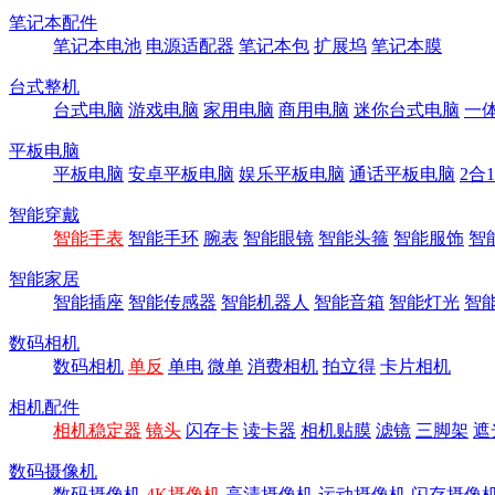
笔记本配件
笔记本电池
电源适配器
笔记本包
扩展坞
笔记本膜
台式整机
台式电脑
游戏电脑
家用电脑
商用电脑
迷你台式电脑
一
平板电脑
平板电脑
安卓平板电脑
娱乐平板电脑
通话平板电脑
2合
智能穿戴
智能手表
智能手环
腕表
智能眼镜
智能头箍
智能服饰
智
智能家居
智能插座
智能传感器
智能机器人
智能音箱
智能灯光
智
数码相机
数码相机
单反
单电
微单
消费相机
拍立得
卡片相机
相机配件
相机稳定器
镜头
闪存卡
读卡器
相机贴膜
滤镜
三脚架
遮
数码摄像机
数码摄像机
4K摄像机
高清摄像机
运动摄像机
闪存摄像