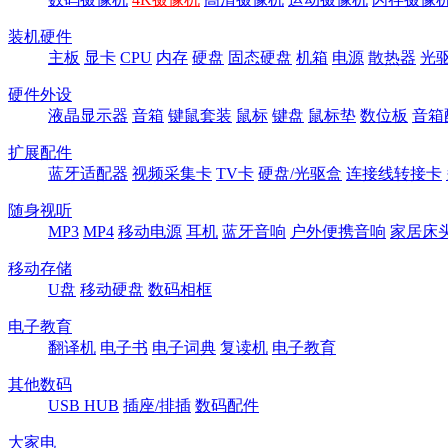
装机硬件
主板
显卡
CPU
内存
硬盘
固态硬盘
机箱
电源
散热器
光
硬件外设
液晶显示器
音箱
键鼠套装
鼠标
键盘
鼠标垫
数位板
音箱
扩展配件
蓝牙适配器
视频采集卡
TV卡
硬盘/光驱盒
连接线转接卡
随身视听
MP3
MP4
移动电源
耳机
蓝牙音响
户外便携音响
家居床
移动存储
U盘
移动硬盘
数码相框
电子教育
翻译机
电子书
电子词典
复读机
电子教育
其他数码
USB HUB
插座/排插
数码配件
大家电