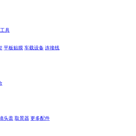
工具
架
平板贴膜
车载设备
连接线
合
镜头盖
取景器
更多配件