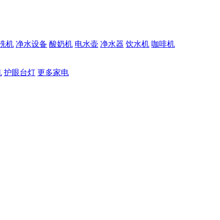
洗机
净水设备
酸奶机
电水壶
净水器
饮水机
咖啡机
机
护眼台灯
更多家电