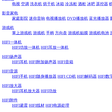
电视
空调
洗衣机
烘干机
冰箱
冷冻柜
酒柜
冰吧
遥控器
影音家电
家庭影院
迷你音响
电视播放机
DVD播放机
蓝光播放器
游戏机
掌上游戏机
游戏机
手柄
方向盘
游戏机贴膜
游戏机电池
HIFI一体机
HIFI功放一体机
HIFI耳放一体机
HIFI扬声器
HIFI耳机
HIFI附加扬声器
HIFI音箱
HIFI音源
HIFI手机
HIFI随身播放器
HIFI CD机
HIFI解码器
HIFI
HIFI放大器
HIFI耳机放大器
HIFI功放
HIFI附件
HIFI避震
HIFI线材
HIFI电源处理