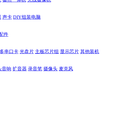
驱
声卡
DIY组装电脑
配件
多串口卡
光盘片
主板芯片组
显示芯片
其他装机
头音响
扩音器
录音笔
摄像头
麦克风