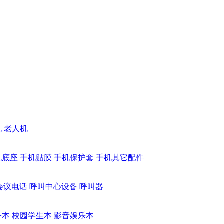
机
老人机
机底座
手机贴膜
手机保护套
手机其它配件
会议电话
呼叫中心设备
呼叫器
公本
校园学生本
影音娱乐本