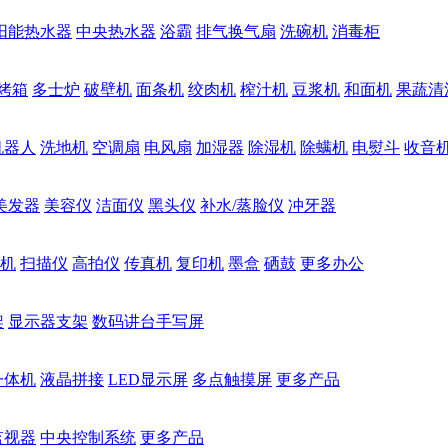
阳能热水器
中央热水器
浴霸
排气换气扇
洗碗机
消毒柜
烤箱
多士炉
破壁机
面条机
绞肉机
榨汁机
豆浆机
和面机
果蔬清
机器人
洗地机
空调扇
电风扇
加湿器
除湿机
除螨机
电熨斗
收音
美发器
美容仪
洁面仪
黑头仪
补水/蒸脸仪
冲牙器
机
扫描仪
高拍仪
传真机
复印机
墨盒
硒鼓
更多办公
架
显示器支架
数码讲台手写屏
一体机
液晶拼接
LED显示屏
多点触摸屏
更多产品
监视器
中央控制系统
更多产品