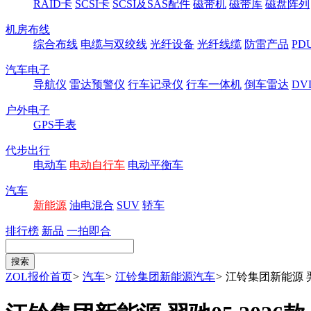
RAID卡
SCSI卡
SCSI及SAS配件
磁带机
磁带库
磁盘阵列
机房布线
综合布线
电缆与双绞线
光纤设备
光纤线缆
防雷产品
P
汽车电子
导航仪
雷达预警仪
行车记录仪
行车一体机
倒车雷达
DV
户外电子
GPS手表
代步出行
电动车
电动自行车
电动平衡车
汽车
新能源
油电混合
SUV
轿车
排行榜
新品
一拍即合
ZOL报价首页
>
汽车
>
江铃集团新能源汽车
>
江铃集团新能源 羿驰