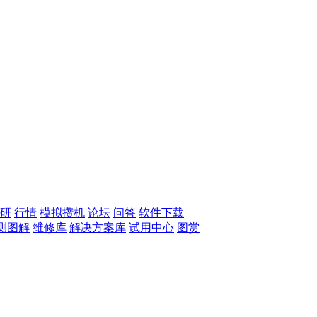
研
行情
模拟攒机
论坛
问答
软件下载
测图解
维修库
解决方案库
试用中心
图赏