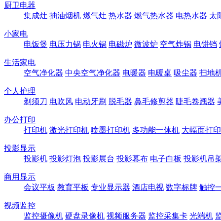
厨卫电器
集成灶
抽油烟机
燃气灶
热水器
燃气热水器
电热水器
太
小家电
电饭煲
电压力锅
电火锅
电磁炉
微波炉
空气炸锅
电饼铛
生活家电
空气净化器
中央空气净化器
电暖器
电暖桌
吸尘器
扫地
个人护理
剃须刀
电吹风
电动牙刷
脱毛器
鼻毛修剪器
睫毛卷翘器
办公打印
打印机
激光打印机
喷墨打印机
多功能一体机
大幅面打印
投影显示
投影机
投影灯泡
投影展台
投影幕布
电子白板
投影机吊
商用显示
会议平板
教育平板
专业显示器
酒店电视
数字标牌
触控
视频监控
监控摄像机
硬盘录像机
视频服务器
监控采集卡
光端机