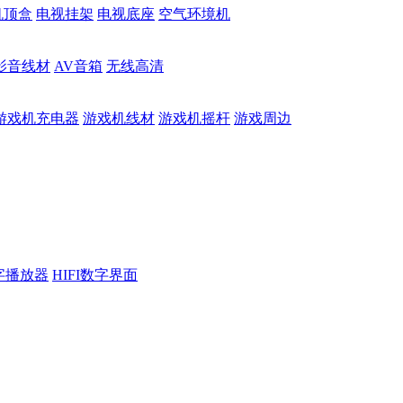
机顶盒
电视挂架
电视底座
空气环境机
影音线材
AV音箱
无线高清
游戏机充电器
游戏机线材
游戏机摇杆
游戏周边
数字播放器
HIFI数字界面