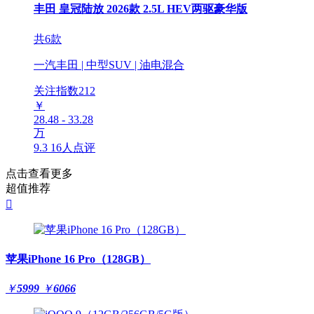
丰田 皇冠陆放 2026款 2.5L HEV两驱豪华版
共6款
一汽丰田 | 中型SUV | 油电混合
关注指数
212
￥
28.48 - 33.28
万
9.3
16人点评
点击查看更多
超值推荐

苹果iPhone 16 Pro（128GB）
￥
5999
￥
6066