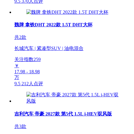
9.5
370人点评
魏牌 拿铁DHT 2022款 1.5T DHT大杯
共2款
长城汽车 | 紧凑型SUV | 油电混合
关注指数
259
￥
17.98 - 18.98
万
9.5
212人点评
吉利汽车 帝豪 2027款 第5代 1.5L i-HEV驭风版
共3款