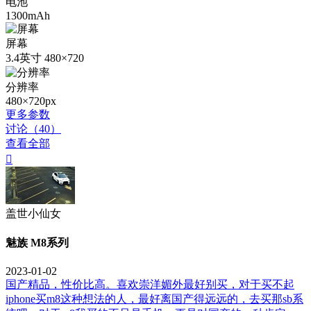
电池
1300mAh
屏幕
3.4英寸 480×720
分辨率
480×720px
更多参数
讨论（40）
查看全部

盖世小仙女
魅族 M8系列
2023-01-02
国产精品，性价比高。喜欢崇洋媚外最好别买，对于买不起
iphone买m8这种想法的人，最好离国产得远远的，去买那sb系