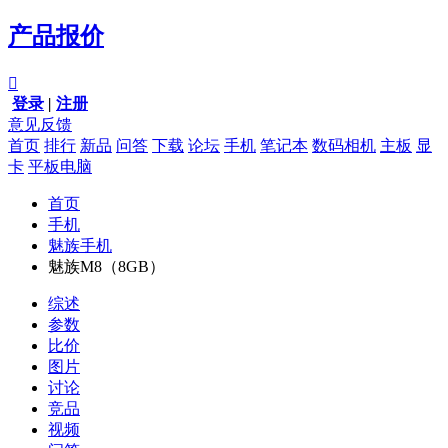
产品报价

登录
|
注册
意见反馈
首页
排行
新品
问答
下载
论坛
手机
笔记本
数码相机
主板
显
卡
平板电脑
首页
手机
魅族手机
魅族M8（8GB）
综述
参数
比价
图片
讨论
竞品
视频