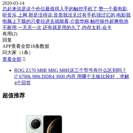
2020-03-14
总起来说是这个价位最值得入手的触控手机了,赞一个看电影,
听音乐,上网,那是没得说,音质我没见过有手机强过它的,电影我
电脑上下载的只要拉进去就能看,介面华丽,触控操作超爽电池
不耐用,一天充一次,还有就是用的久了,内存太耗,会卡
有用(
2
)
回复
APP查看全部18条数据
问大家（1条）
查看全部

ROG Z170 M8R M8G M8H这三个型号有什么区别吗？
i7 6700k 980t DDR4 3000 内存 用哪个主板比较好，求解
4个回答
超值推荐