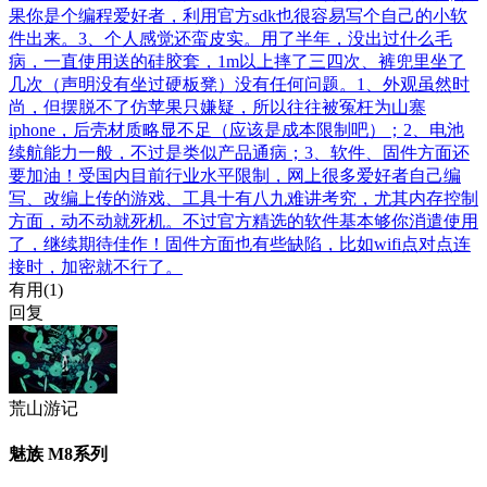
果你是个编程爱好者，利用官方sdk也很容易写个自己的小软
件出来。3、个人感觉还蛮皮实。用了半年，没出过什么毛
病，一直使用送的硅胶套，1m以上摔了三四次、裤兜里坐了
几次（声明没有坐过硬板凳）没有任何问题。1、外观虽然时
尚，但摆脱不了仿苹果只嫌疑，所以往往被冤枉为山寨
iphone，后壳材质略显不足（应该是成本限制吧）；2、电池
续航能力一般，不过是类似产品通病；3、软件、固件方面还
要加油！受国内目前行业水平限制，网上很多爱好者自己编
写、改编上传的游戏、工具十有八九难讲考究，尤其内存控制
方面，动不动就死机。不过官方精选的软件基本够你消遣使用
了，继续期待佳作！固件方面也有些缺陷，比如wifi点对点连
接时，加密就不行了。
有用(
1
)
回复
荒山游记
魅族 M8系列