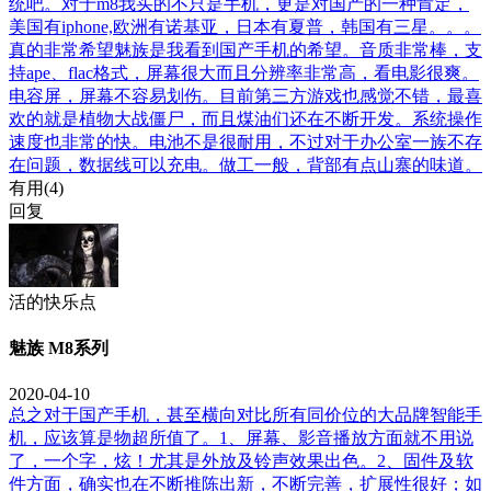
统吧。对于m8我买的不只是手机，更是对国产的一种肯定，
美国有iphone,欧洲有诺基亚，日本有夏普，韩国有三星。。。
真的非常希望魅族是我看到国产手机的希望。音质非常棒，支
持ape、flac格式，屏幕很大而且分辨率非常高，看电影很爽。
电容屏，屏幕不容易划伤。目前第三方游戏也感觉不错，最喜
欢的就是植物大战僵尸，而且煤油们还在不断开发。系统操作
速度也非常的快。电池不是很耐用，不过对于办公室一族不存
在问题，数据线可以充电。做工一般，背部有点山寨的味道。
有用(
4
)
回复
活的快乐点
魅族 M8系列
2020-04-10
总之对于国产手机，甚至横向对比所有同价位的大品牌智能手
机，应该算是物超所值了。1、屏幕、影音播放方面就不用说
了，一个字，炫！尤其是外放及铃声效果出色。2、固件及软
件方面，确实也在不断推陈出新，不断完善，扩展性很好；如