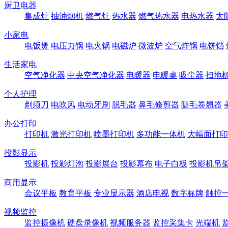
厨卫电器
集成灶
抽油烟机
燃气灶
热水器
燃气热水器
电热水器
太
小家电
电饭煲
电压力锅
电火锅
电磁炉
微波炉
空气炸锅
电饼铛
生活家电
空气净化器
中央空气净化器
电暖器
电暖桌
吸尘器
扫地
个人护理
剃须刀
电吹风
电动牙刷
脱毛器
鼻毛修剪器
睫毛卷翘器
办公打印
打印机
激光打印机
喷墨打印机
多功能一体机
大幅面打印
投影显示
投影机
投影灯泡
投影展台
投影幕布
电子白板
投影机吊
商用显示
会议平板
教育平板
专业显示器
酒店电视
数字标牌
触控
视频监控
监控摄像机
硬盘录像机
视频服务器
监控采集卡
光端机