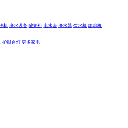
洗机
净水设备
酸奶机
电水壶
净水器
饮水机
咖啡机
机
护眼台灯
更多家电