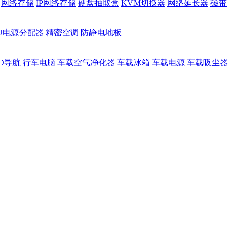
网络存储
IP网络存储
硬盘抽取盒
KVM切换器
网络延长器
磁带
DU电源分配器
精密空调
防静电地板
D导航
行车电脑
车载空气净化器
车载冰箱
车载电源
车载吸尘器