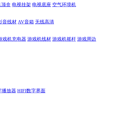
机顶盒
电视挂架
电视底座
空气环境机
影音线材
AV音箱
无线高清
游戏机充电器
游戏机线材
游戏机摇杆
游戏周边
数字播放器
HIFI数字界面