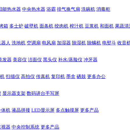
阳能热水器
中央热水器
浴霸
排气换气扇
洗碗机
消毒柜
烤箱
多士炉
破壁机
面条机
绞肉机
榨汁机
豆浆机
和面机
果蔬清
机器人
洗地机
空调扇
电风扇
加湿器
除湿机
除螨机
电熨斗
收音
美发器
美容仪
洁面仪
黑头仪
补水/蒸脸仪
冲牙器
机
扫描仪
高拍仪
传真机
复印机
墨盒
硒鼓
更多办公
架
显示器支架
数码讲台手写屏
一体机
液晶拼接
LED显示屏
多点触摸屏
更多产品
监视器
中央控制系统
更多产品