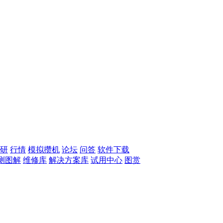
研
行情
模拟攒机
论坛
问答
软件下载
测图解
维修库
解决方案库
试用中心
图赏