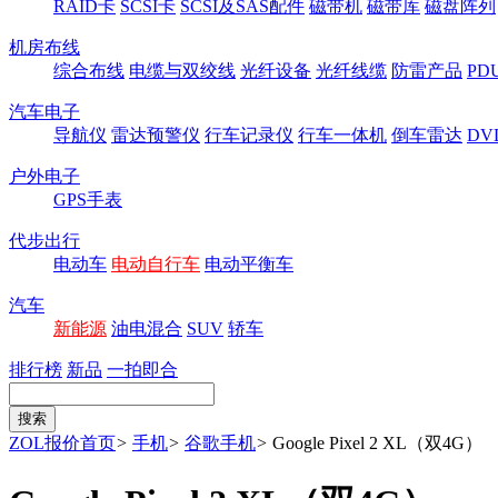
RAID卡
SCSI卡
SCSI及SAS配件
磁带机
磁带库
磁盘阵列
机房布线
综合布线
电缆与双绞线
光纤设备
光纤线缆
防雷产品
P
汽车电子
导航仪
雷达预警仪
行车记录仪
行车一体机
倒车雷达
DV
户外电子
GPS手表
代步出行
电动车
电动自行车
电动平衡车
汽车
新能源
油电混合
SUV
轿车
排行榜
新品
一拍即合
ZOL报价首页
>
手机
>
谷歌手机
>
Google Pixel 2 XL（双4G）