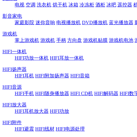
电视
空调
洗衣机
烘干机
冰箱
冷冻柜
酒柜
冰吧
遥控器
影音家电
家庭影院
迷你音响
电视播放机
DVD播放机
蓝光播放器
游戏机
掌上游戏机
游戏机
手柄
方向盘
游戏机贴膜
游戏机电池
HIFI一体机
HIFI功放一体机
HIFI耳放一体机
HIFI扬声器
HIFI耳机
HIFI附加扬声器
HIFI音箱
HIFI音源
HIFI手机
HIFI随身播放器
HIFI CD机
HIFI解码器
HIFI
HIFI放大器
HIFI耳机放大器
HIFI功放
HIFI附件
HIFI避震
HIFI线材
HIFI电源处理