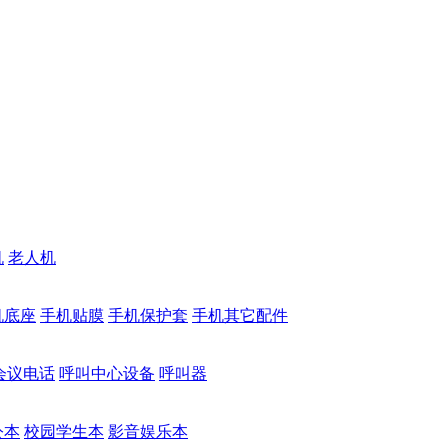
机
老人机
机底座
手机贴膜
手机保护套
手机其它配件
会议电话
呼叫中心设备
呼叫器
公本
校园学生本
影音娱乐本