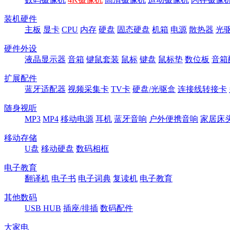
装机硬件
主板
显卡
CPU
内存
硬盘
固态硬盘
机箱
电源
散热器
光
硬件外设
液晶显示器
音箱
键鼠套装
鼠标
键盘
鼠标垫
数位板
音箱
扩展配件
蓝牙适配器
视频采集卡
TV卡
硬盘/光驱盒
连接线转接卡
随身视听
MP3
MP4
移动电源
耳机
蓝牙音响
户外便携音响
家居床
移动存储
U盘
移动硬盘
数码相框
电子教育
翻译机
电子书
电子词典
复读机
电子教育
其他数码
USB HUB
插座/排插
数码配件
大家电