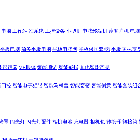
体电脑
工作站
准系统
工控设备
小型机
电脑终端机
瘦客户机
电脑
1平板电脑
商务平板电脑
平板电脑包
平板保护套/壳
平板底座/支
能跟踪器
VR眼镜
智能项链
智能戒指
其他智能产品
能门控
智能电子猫眼
智能马桶盖
智能窗帘
智能创意
智能套装组
光罩
闪光灯
闪光灯配件
相机电池
充电器
相机包
转接环/转接筒
机
摄照一体机
无线摄像机