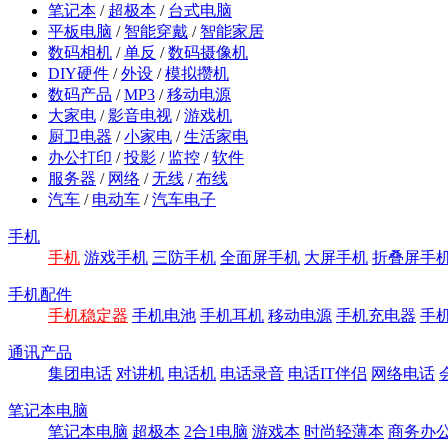
笔记本
/
超极本
/
台式电脑
平板电脑
/
智能穿戴
/
智能家居
数码相机
/
单反
/
数码摄像机
DIY硬件
/
外设
/
模拟攒机
数码产品
/
MP3
/
移动电源
大家电
/
影音电视
/
游戏机
厨卫电器
/
小家电
/
生活家电
办公打印
/
投影
/
监控
/
软件
服务器
/
网络
/
无线
/
布线
汽车
/
电动车
/
汽车电子
手机
手机
游戏手机
三防手机
全面屏手机
大屏手机
折叠屏手
手机配件
手机稳定器
手机电池
手机耳机
移动电源
手机充电器
手
通讯产品
集团电话
对讲机
电话机
电话录音
电话IT伴侣
网络电话
笔记本电脑
笔记本电脑
超极本
2合1电脑
游戏本
时尚轻薄本
商务办