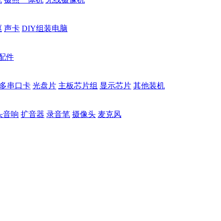
驱
声卡
DIY组装电脑
配件
多串口卡
光盘片
主板芯片组
显示芯片
其他装机
头音响
扩音器
录音笔
摄像头
麦克风