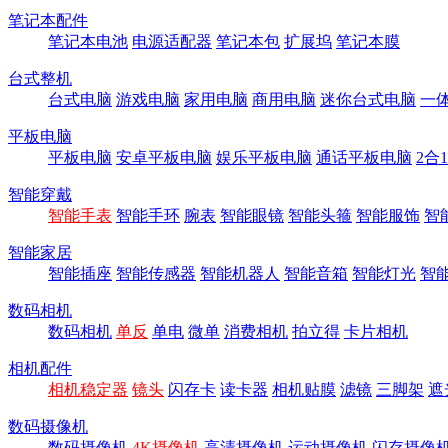
笔记本配件
笔记本电池
电源适配器
笔记本包
扩展坞
笔记本膜
台式整机
台式电脑
游戏电脑
家用电脑
商用电脑
迷你台式电脑
一
平板电脑
平板电脑
安卓平板电脑
娱乐平板电脑
通话平板电脑
2合
智能穿戴
智能手表
智能手环
腕表
智能眼镜
智能头箍
智能服饰
智
智能家居
智能插座
智能传感器
智能机器人
智能音箱
智能灯光
智
数码相机
数码相机
单反
单电
微单
消费相机
拍立得
卡片相机
相机配件
相机稳定器
镜头
闪存卡
读卡器
相机贴膜
滤镜
三脚架
遮
数码摄像机
数码摄像机
4K摄像机
高清摄像机
运动摄像机
闪存摄像