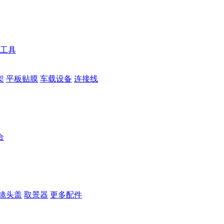
工具
架
平板贴膜
车载设备
连接线
合
镜头盖
取景器
更多配件