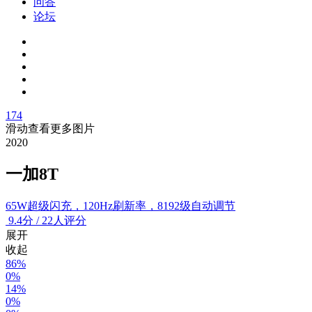
问答
论坛
174
滑动查看更多图片
2020
一加8T
65W超级闪充，120Hz刷新率，8192级自动调节
9.4
分
/
22人评分
展开
收起
86%
0%
14%
0%