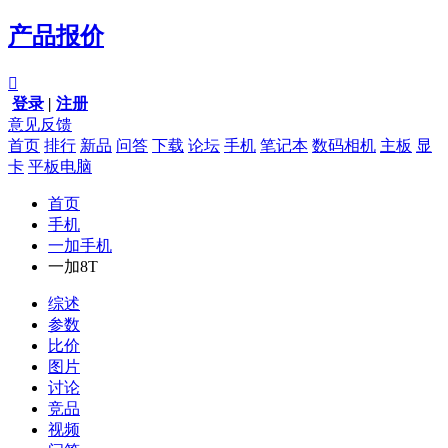
产品报价

登录
|
注册
意见反馈
首页
排行
新品
问答
下载
论坛
手机
笔记本
数码相机
主板
显
卡
平板电脑
首页
手机
一加手机
一加8T
综述
参数
比价
图片
讨论
竞品
视频