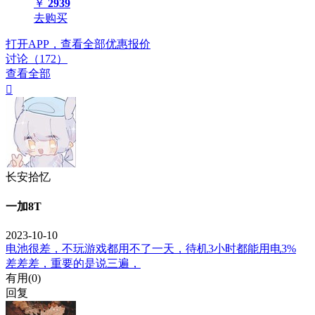
￥
2939
去购买
打开APP，查看全部优惠报价
讨论（172）
查看全部

长安拾忆
一加8T
2023-10-10
电池很差，不玩游戏都用不了一天，待机3小时都能用电3%
差差差，重要的是说三遍，
有用(
0
)
回复