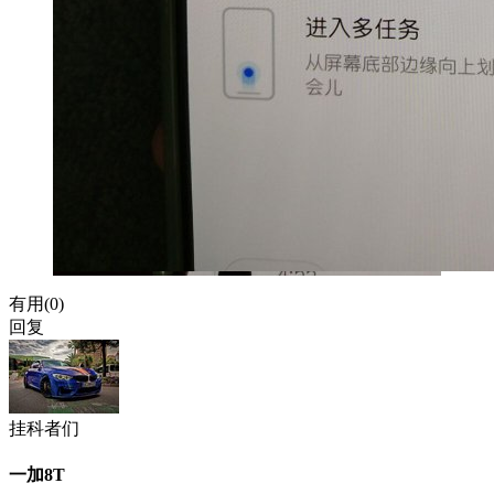
有用(
0
)
回复
挂科者们
一加8T