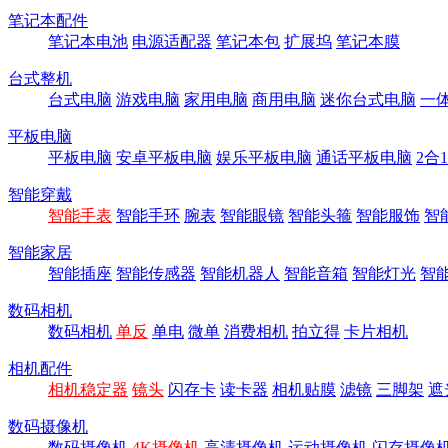
笔记本配件
笔记本电池
电源适配器
笔记本包
扩展坞
笔记本膜
台式整机
台式电脑
游戏电脑
家用电脑
商用电脑
迷你台式电脑
一
平板电脑
平板电脑
安卓平板电脑
娱乐平板电脑
通话平板电脑
2合
智能穿戴
智能手表
智能手环
腕表
智能眼镜
智能头箍
智能服饰
智
智能家居
智能插座
智能传感器
智能机器人
智能音箱
智能灯光
智
数码相机
数码相机
单反
单电
微单
消费相机
拍立得
卡片相机
相机配件
相机稳定器
镜头
闪存卡
读卡器
相机贴膜
滤镜
三脚架
遮
数码摄像机
数码摄像机
4K摄像机
高清摄像机
运动摄像机
闪存摄像