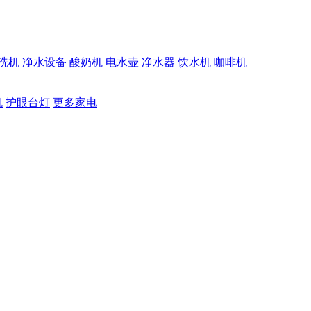
洗机
净水设备
酸奶机
电水壶
净水器
饮水机
咖啡机
机
护眼台灯
更多家电