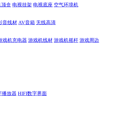
机顶盒
电视挂架
电视底座
空气环境机
影音线材
AV音箱
无线高清
游戏机充电器
游戏机线材
游戏机摇杆
游戏周边
数字播放器
HIFI数字界面