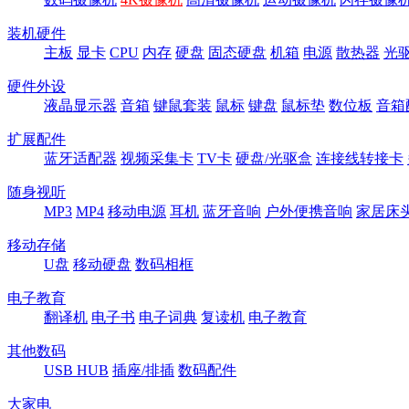
装机硬件
主板
显卡
CPU
内存
硬盘
固态硬盘
机箱
电源
散热器
光
硬件外设
液晶显示器
音箱
键鼠套装
鼠标
键盘
鼠标垫
数位板
音箱
扩展配件
蓝牙适配器
视频采集卡
TV卡
硬盘/光驱盒
连接线转接卡
随身视听
MP3
MP4
移动电源
耳机
蓝牙音响
户外便携音响
家居床
移动存储
U盘
移动硬盘
数码相框
电子教育
翻译机
电子书
电子词典
复读机
电子教育
其他数码
USB HUB
插座/排插
数码配件
大家电