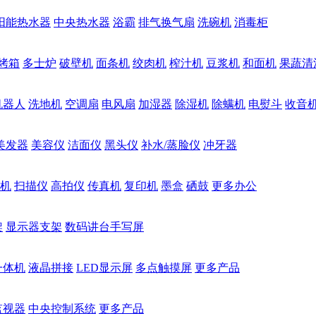
阳能热水器
中央热水器
浴霸
排气换气扇
洗碗机
消毒柜
烤箱
多士炉
破壁机
面条机
绞肉机
榨汁机
豆浆机
和面机
果蔬清
机器人
洗地机
空调扇
电风扇
加湿器
除湿机
除螨机
电熨斗
收音
美发器
美容仪
洁面仪
黑头仪
补水/蒸脸仪
冲牙器
机
扫描仪
高拍仪
传真机
复印机
墨盒
硒鼓
更多办公
架
显示器支架
数码讲台手写屏
一体机
液晶拼接
LED显示屏
多点触摸屏
更多产品
监视器
中央控制系统
更多产品