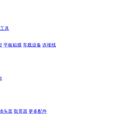
工具
架
平板贴膜
车载设备
连接线
合
镜头盖
取景器
更多配件