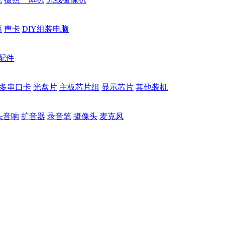
驱
声卡
DIY组装电脑
配件
多串口卡
光盘片
主板芯片组
显示芯片
其他装机
头音响
扩音器
录音笔
摄像头
麦克风