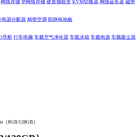
网络存储
IP网络存储
硬盘抽取盒
KVM切换器
网络延长器
磁带
DU电源分配器
精密空调
防静电地板
D导航
行车电脑
车载空气净化器
车载冰箱
车载电源
车载吸尘器
us（8GB/128GB）