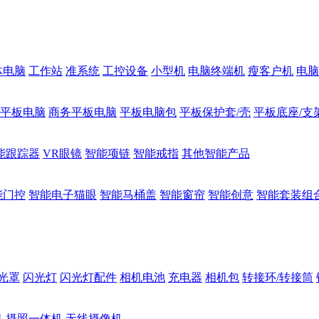
体电脑
工作站
准系统
工控设备
小型机
电脑终端机
瘦客户机
电脑
1平板电脑
商务平板电脑
平板电脑包
平板保护套/壳
平板底座/支
能跟踪器
VR眼镜
智能项链
智能戒指
其他智能产品
能门控
智能电子猫眼
智能马桶盖
智能窗帘
智能创意
智能套装组
光罩
闪光灯
闪光灯配件
相机电池
充电器
相机包
转接环/转接筒
机
摄照一体机
无线摄像机