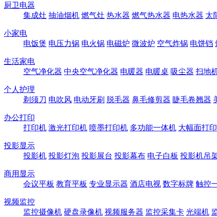
厨卫电器
集成灶
抽油烟机
燃气灶
热水器
燃气热水器
电热水器
太
小家电
电饭煲
电压力锅
电火锅
电磁炉
微波炉
空气炸锅
电饼铛
生活家电
空气净化器
中央空气净化器
电暖器
电暖桌
吸尘器
扫地
个人护理
剃须刀
电吹风
电动牙刷
脱毛器
鼻毛修剪器
睫毛卷翘器
办公打印
打印机
激光打印机
喷墨打印机
多功能一体机
大幅面打印
投影显示
投影机
投影灯泡
投影展台
投影幕布
电子白板
投影机吊
商用显示
会议平板
教育平板
专业显示器
酒店电视
数字标牌
触控
视频监控
监控摄像机
硬盘录像机
视频服务器
监控采集卡
光端机