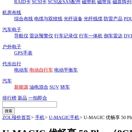
RAID卡
SCSI卡
SCSI及SAS配件
磁带机
磁带库
磁盘阵列
机房布线
综合布线
电缆与双绞线
光纤设备
光纤线缆
防雷产品
P
汽车电子
导航仪
雷达预警仪
行车记录仪
行车一体机
倒车雷达
DV
户外电子
GPS手表
代步出行
电动车
电动自行车
电动平衡车
汽车
新能源
油电混合
SUV
轿车
排行榜
新品
一拍即合
ZOL报价首页
>
手机
>
U-MAGIC手机
>
U-MAGIC 优畅享 50 Pl