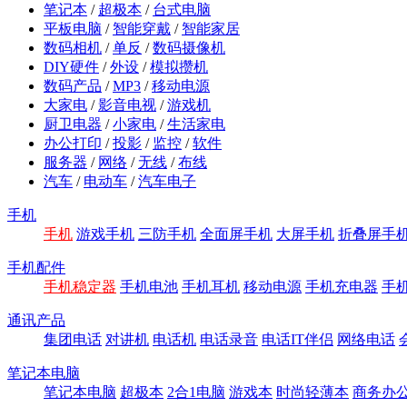
笔记本
/
超极本
/
台式电脑
平板电脑
/
智能穿戴
/
智能家居
数码相机
/
单反
/
数码摄像机
DIY硬件
/
外设
/
模拟攒机
数码产品
/
MP3
/
移动电源
大家电
/
影音电视
/
游戏机
厨卫电器
/
小家电
/
生活家电
办公打印
/
投影
/
监控
/
软件
服务器
/
网络
/
无线
/
布线
汽车
/
电动车
/
汽车电子
手机
手机
游戏手机
三防手机
全面屏手机
大屏手机
折叠屏手
手机配件
手机稳定器
手机电池
手机耳机
移动电源
手机充电器
手
通讯产品
集团电话
对讲机
电话机
电话录音
电话IT伴侣
网络电话
笔记本电脑
笔记本电脑
超极本
2合1电脑
游戏本
时尚轻薄本
商务办