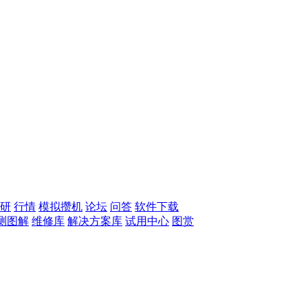
研
行情
模拟攒机
论坛
问答
软件下载
测图解
维修库
解决方案库
试用中心
图赏