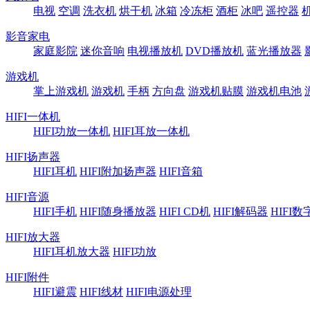
电视
空调
洗衣机
烘干机
冰箱
冷冻柜
酒柜
冰吧
遥控器
影音家电
家庭影院
迷你音响
电视播放机
DVD播放机
蓝光播放器
游戏机
掌上游戏机
游戏机
手柄
方向盘
游戏机贴膜
游戏机电池
HIFI一体机
HIFI功放一体机
HIFI耳放一体机
HIFI扬声器
HIFI耳机
HIFI附加扬声器
HIFI音箱
HIFI音源
HIFI手机
HIFI随身播放器
HIFI CD机
HIFI解码器
HIFI
HIFI放大器
HIFI耳机放大器
HIFI功放
HIFI附件
HIFI避震
HIFI线材
HIFI电源处理