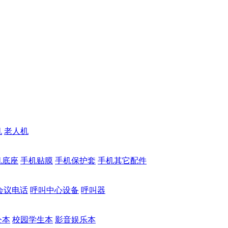
机
老人机
机底座
手机贴膜
手机保护套
手机其它配件
会议电话
呼叫中心设备
呼叫器
公本
校园学生本
影音娱乐本