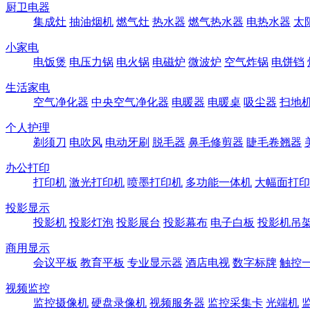
厨卫电器
集成灶
抽油烟机
燃气灶
热水器
燃气热水器
电热水器
太
小家电
电饭煲
电压力锅
电火锅
电磁炉
微波炉
空气炸锅
电饼铛
生活家电
空气净化器
中央空气净化器
电暖器
电暖桌
吸尘器
扫地
个人护理
剃须刀
电吹风
电动牙刷
脱毛器
鼻毛修剪器
睫毛卷翘器
办公打印
打印机
激光打印机
喷墨打印机
多功能一体机
大幅面打印
投影显示
投影机
投影灯泡
投影展台
投影幕布
电子白板
投影机吊
商用显示
会议平板
教育平板
专业显示器
酒店电视
数字标牌
触控
视频监控
监控摄像机
硬盘录像机
视频服务器
监控采集卡
光端机