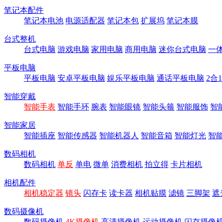
笔记本配件
笔记本电池
电源适配器
笔记本包
扩展坞
笔记本膜
台式整机
台式电脑
游戏电脑
家用电脑
商用电脑
迷你台式电脑
一
平板电脑
平板电脑
安卓平板电脑
娱乐平板电脑
通话平板电脑
2合
智能穿戴
智能手表
智能手环
腕表
智能眼镜
智能头箍
智能服饰
智
智能家居
智能插座
智能传感器
智能机器人
智能音箱
智能灯光
智
数码相机
数码相机
单反
单电
微单
消费相机
拍立得
卡片相机
相机配件
相机稳定器
镜头
闪存卡
读卡器
相机贴膜
滤镜
三脚架
遮
数码摄像机
数码摄像机
4K摄像机
高清摄像机
运动摄像机
闪存摄像