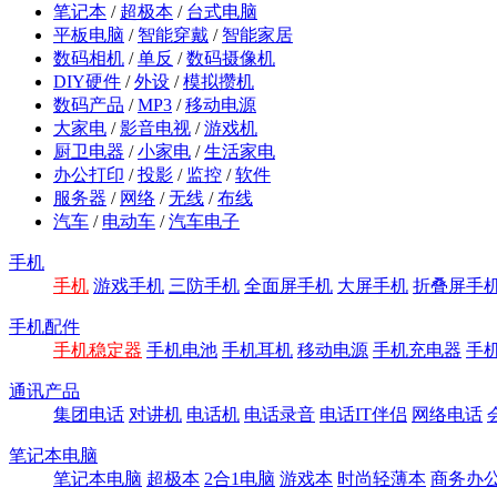
笔记本
/
超极本
/
台式电脑
平板电脑
/
智能穿戴
/
智能家居
数码相机
/
单反
/
数码摄像机
DIY硬件
/
外设
/
模拟攒机
数码产品
/
MP3
/
移动电源
大家电
/
影音电视
/
游戏机
厨卫电器
/
小家电
/
生活家电
办公打印
/
投影
/
监控
/
软件
服务器
/
网络
/
无线
/
布线
汽车
/
电动车
/
汽车电子
手机
手机
游戏手机
三防手机
全面屏手机
大屏手机
折叠屏手
手机配件
手机稳定器
手机电池
手机耳机
移动电源
手机充电器
手
通讯产品
集团电话
对讲机
电话机
电话录音
电话IT伴侣
网络电话
笔记本电脑
笔记本电脑
超极本
2合1电脑
游戏本
时尚轻薄本
商务办