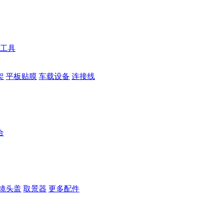
工具
架
平板贴膜
车载设备
连接线
合
镜头盖
取景器
更多配件