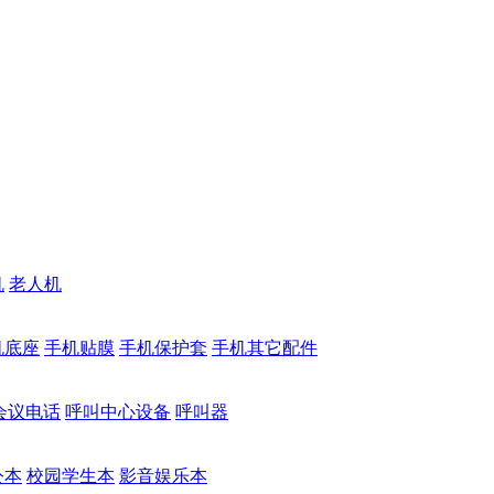
机
老人机
机底座
手机贴膜
手机保护套
手机其它配件
会议电话
呼叫中心设备
呼叫器
公本
校园学生本
影音娱乐本