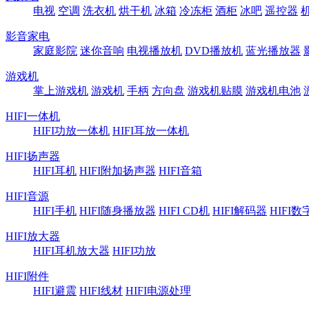
电视
空调
洗衣机
烘干机
冰箱
冷冻柜
酒柜
冰吧
遥控器
影音家电
家庭影院
迷你音响
电视播放机
DVD播放机
蓝光播放器
游戏机
掌上游戏机
游戏机
手柄
方向盘
游戏机贴膜
游戏机电池
HIFI一体机
HIFI功放一体机
HIFI耳放一体机
HIFI扬声器
HIFI耳机
HIFI附加扬声器
HIFI音箱
HIFI音源
HIFI手机
HIFI随身播放器
HIFI CD机
HIFI解码器
HIFI
HIFI放大器
HIFI耳机放大器
HIFI功放
HIFI附件
HIFI避震
HIFI线材
HIFI电源处理