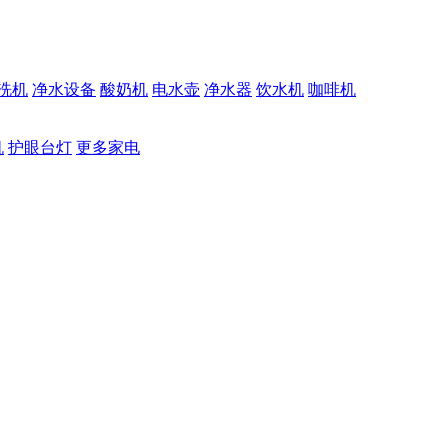
洗机
净水设备
酸奶机
电水壶
净水器
饮水机
咖啡机
机
护眼台灯
更多家电