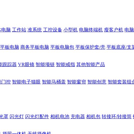
体电脑
工作站
准系统
工控设备
小型机
电脑终端机
瘦客户机
电脑
1平板电脑
商务平板电脑
平板电脑包
平板保护套/壳
平板底座/支
能跟踪器
VR眼镜
智能项链
智能戒指
其他智能产品
能门控
智能电子猫眼
智能马桶盖
智能窗帘
智能创意
智能套装组
光罩
闪光灯
闪光灯配件
相机电池
充电器
相机包
转接环/转接筒
机
摄照一体机
无线摄像机