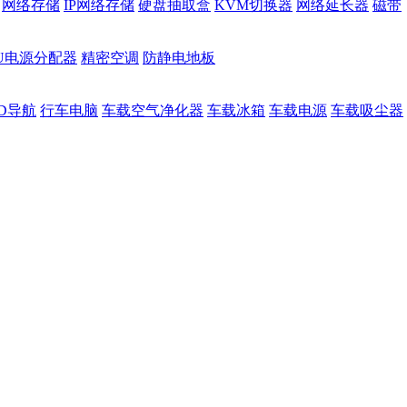
网络存储
IP网络存储
硬盘抽取盒
KVM切换器
网络延长器
磁带
DU电源分配器
精密空调
防静电地板
D导航
行车电脑
车载空气净化器
车载冰箱
车载电源
车载吸尘器