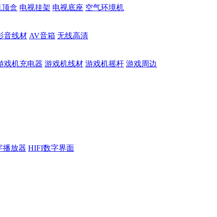
机顶盒
电视挂架
电视底座
空气环境机
影音线材
AV音箱
无线高清
游戏机充电器
游戏机线材
游戏机摇杆
游戏周边
数字播放器
HIFI数字界面