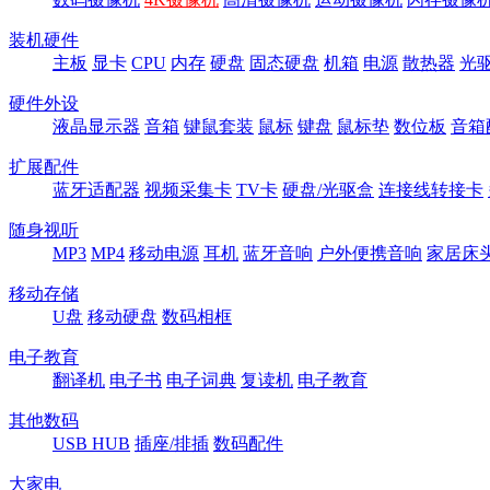
装机硬件
主板
显卡
CPU
内存
硬盘
固态硬盘
机箱
电源
散热器
光
硬件外设
液晶显示器
音箱
键鼠套装
鼠标
键盘
鼠标垫
数位板
音箱
扩展配件
蓝牙适配器
视频采集卡
TV卡
硬盘/光驱盒
连接线转接卡
随身视听
MP3
MP4
移动电源
耳机
蓝牙音响
户外便携音响
家居床
移动存储
U盘
移动硬盘
数码相框
电子教育
翻译机
电子书
电子词典
复读机
电子教育
其他数码
USB HUB
插座/排插
数码配件
大家电