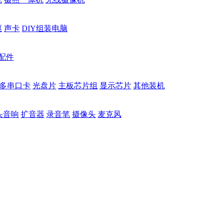
驱
声卡
DIY组装电脑
配件
多串口卡
光盘片
主板芯片组
显示芯片
其他装机
头音响
扩音器
录音笔
摄像头
麦克风