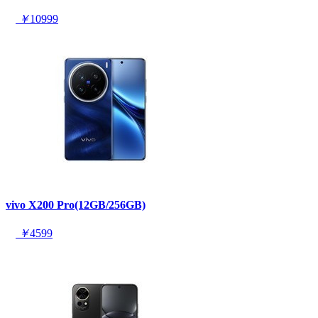
￥
10999
vivo X200 Pro(12GB/256GB)
￥
4599