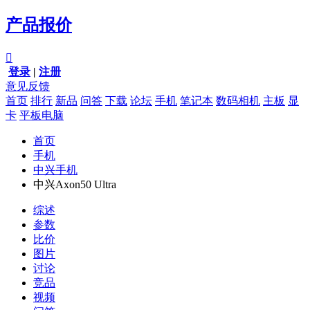
产品报价

登录
|
注册
意见反馈
首页
排行
新品
问答
下载
论坛
手机
笔记本
数码相机
主板
显
卡
平板电脑
首页
手机
中兴手机
中兴Axon50 Ultra
综述
参数
比价
图片
讨论
竞品
视频