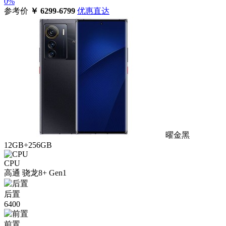
0%
参考价
￥
6299-6799
优惠直达
曜金黑
12GB+256GB
CPU
高通 骁龙8+ Gen1
后置
6400
前置