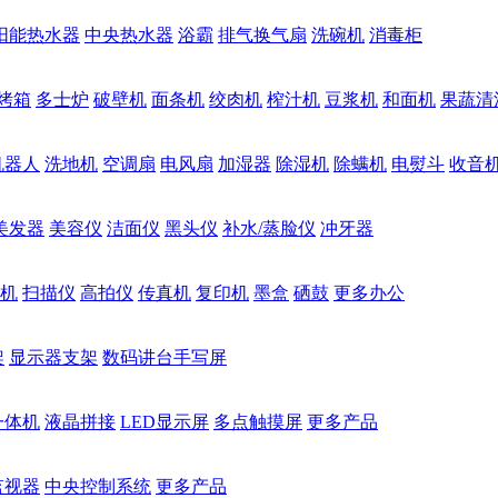
阳能热水器
中央热水器
浴霸
排气换气扇
洗碗机
消毒柜
烤箱
多士炉
破壁机
面条机
绞肉机
榨汁机
豆浆机
和面机
果蔬清
机器人
洗地机
空调扇
电风扇
加湿器
除湿机
除螨机
电熨斗
收音
美发器
美容仪
洁面仪
黑头仪
补水/蒸脸仪
冲牙器
机
扫描仪
高拍仪
传真机
复印机
墨盒
硒鼓
更多办公
架
显示器支架
数码讲台手写屏
一体机
液晶拼接
LED显示屏
多点触摸屏
更多产品
监视器
中央控制系统
更多产品