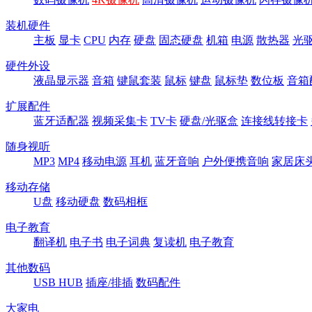
装机硬件
主板
显卡
CPU
内存
硬盘
固态硬盘
机箱
电源
散热器
光
硬件外设
液晶显示器
音箱
键鼠套装
鼠标
键盘
鼠标垫
数位板
音箱
扩展配件
蓝牙适配器
视频采集卡
TV卡
硬盘/光驱盒
连接线转接卡
随身视听
MP3
MP4
移动电源
耳机
蓝牙音响
户外便携音响
家居床
移动存储
U盘
移动硬盘
数码相框
电子教育
翻译机
电子书
电子词典
复读机
电子教育
其他数码
USB HUB
插座/排插
数码配件
大家电