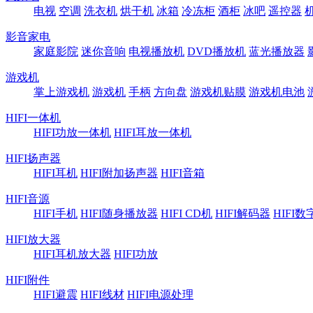
电视
空调
洗衣机
烘干机
冰箱
冷冻柜
酒柜
冰吧
遥控器
影音家电
家庭影院
迷你音响
电视播放机
DVD播放机
蓝光播放器
游戏机
掌上游戏机
游戏机
手柄
方向盘
游戏机贴膜
游戏机电池
HIFI一体机
HIFI功放一体机
HIFI耳放一体机
HIFI扬声器
HIFI耳机
HIFI附加扬声器
HIFI音箱
HIFI音源
HIFI手机
HIFI随身播放器
HIFI CD机
HIFI解码器
HIFI
HIFI放大器
HIFI耳机放大器
HIFI功放
HIFI附件
HIFI避震
HIFI线材
HIFI电源处理