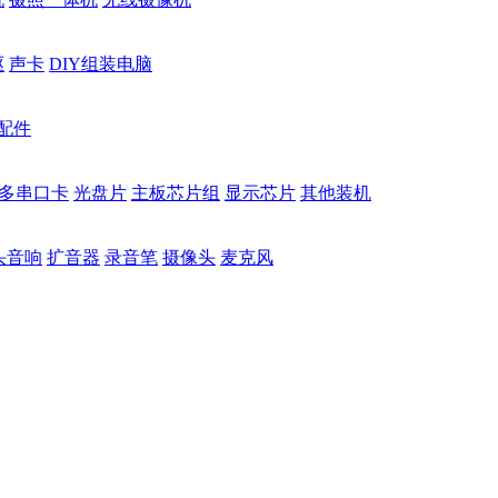
驱
声卡
DIY组装电脑
配件
多串口卡
光盘片
主板芯片组
显示芯片
其他装机
头音响
扩音器
录音笔
摄像头
麦克风