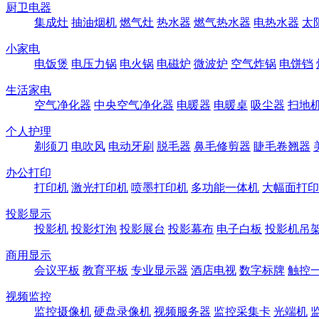
厨卫电器
集成灶
抽油烟机
燃气灶
热水器
燃气热水器
电热水器
太
小家电
电饭煲
电压力锅
电火锅
电磁炉
微波炉
空气炸锅
电饼铛
生活家电
空气净化器
中央空气净化器
电暖器
电暖桌
吸尘器
扫地
个人护理
剃须刀
电吹风
电动牙刷
脱毛器
鼻毛修剪器
睫毛卷翘器
办公打印
打印机
激光打印机
喷墨打印机
多功能一体机
大幅面打印
投影显示
投影机
投影灯泡
投影展台
投影幕布
电子白板
投影机吊
商用显示
会议平板
教育平板
专业显示器
酒店电视
数字标牌
触控
视频监控
监控摄像机
硬盘录像机
视频服务器
监控采集卡
光端机