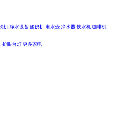
洗机
净水设备
酸奶机
电水壶
净水器
饮水机
咖啡机
机
护眼台灯
更多家电