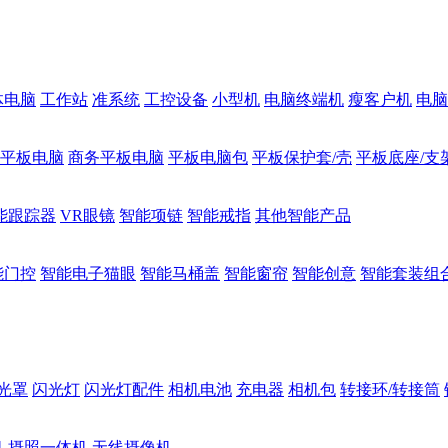
体电脑
工作站
准系统
工控设备
小型机
电脑终端机
瘦客户机
电脑
1平板电脑
商务平板电脑
平板电脑包
平板保护套/壳
平板底座/支
能跟踪器
VR眼镜
智能项链
智能戒指
其他智能产品
能门控
智能电子猫眼
智能马桶盖
智能窗帘
智能创意
智能套装组
光罩
闪光灯
闪光灯配件
相机电池
充电器
相机包
转接环/转接筒
机
摄照一体机
无线摄像机