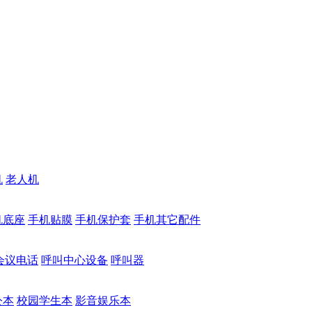
机
老人机
机底座
手机贴膜
手机保护套
手机其它配件
会议电话
呼叫中心设备
呼叫器
公本
校园学生本
影音娱乐本