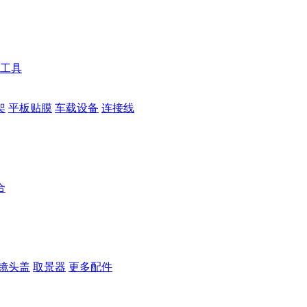
工具
架
平板贴膜
车载设备
连接线
合
镜头盖
取景器
更多配件