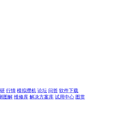
研
行情
模拟攒机
论坛
问答
软件下载
测图解
维修库
解决方案库
试用中心
图赏