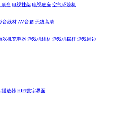
机顶盒
电视挂架
电视底座
空气环境机
影音线材
AV音箱
无线高清
游戏机充电器
游戏机线材
游戏机摇杆
游戏周边
数字播放器
HIFI数字界面