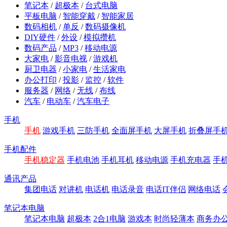
笔记本
/
超极本
/
台式电脑
平板电脑
/
智能穿戴
/
智能家居
数码相机
/
单反
/
数码摄像机
DIY硬件
/
外设
/
模拟攒机
数码产品
/
MP3
/
移动电源
大家电
/
影音电视
/
游戏机
厨卫电器
/
小家电
/
生活家电
办公打印
/
投影
/
监控
/
软件
服务器
/
网络
/
无线
/
布线
汽车
/
电动车
/
汽车电子
手机
手机
游戏手机
三防手机
全面屏手机
大屏手机
折叠屏手
手机配件
手机稳定器
手机电池
手机耳机
移动电源
手机充电器
手
通讯产品
集团电话
对讲机
电话机
电话录音
电话IT伴侣
网络电话
笔记本电脑
笔记本电脑
超极本
2合1电脑
游戏本
时尚轻薄本
商务办