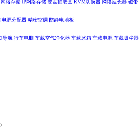
网络存储
IP网络存储
硬盘抽取盒
KVM切换器
网络延长器
磁带
DU电源分配器
精密空调
防静电地板
D导航
行车电脑
车载空气净化器
车载冰箱
车载电源
车载吸尘器
)