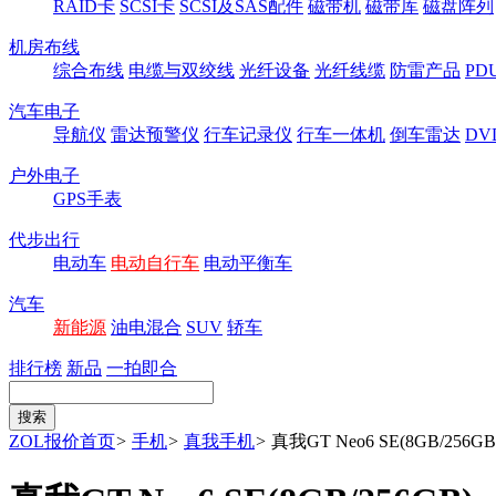
RAID卡
SCSI卡
SCSI及SAS配件
磁带机
磁带库
磁盘阵列
机房布线
综合布线
电缆与双绞线
光纤设备
光纤线缆
防雷产品
P
汽车电子
导航仪
雷达预警仪
行车记录仪
行车一体机
倒车雷达
DV
户外电子
GPS手表
代步出行
电动车
电动自行车
电动平衡车
汽车
新能源
油电混合
SUV
轿车
排行榜
新品
一拍即合
ZOL报价首页
>
手机
>
真我手机
>
真我GT Neo6 SE(8GB/256GB