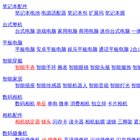
笔记本配件
笔记本电池
电源适配器
笔记本包
扩展坞
笔记本膜
台式整机
台式电脑
游戏电脑
家用电脑
商用电脑
迷你台式电脑
一
平板电脑
平板电脑
安卓平板电脑
娱乐平板电脑
通话平板电脑
2合
智能穿戴
智能手表
智能手环
腕表
智能眼镜
智能头箍
智能服饰
智
智能家居
智能插座
智能传感器
智能机器人
智能音箱
智能灯光
智
数码相机
数码相机
单反
单电
微单
消费相机
拍立得
卡片相机
相机配件
相机稳定器
镜头
闪存卡
读卡器
相机贴膜
滤镜
三脚架
遮
数码摄像机
数码摄像机
4K摄像机
高清摄像机
运动摄像机
闪存摄像