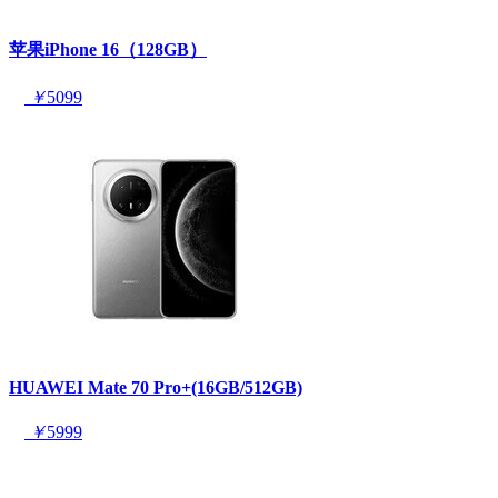
苹果iPhone 16（128GB）
￥
5099
HUAWEI Mate 70 Pro+(16GB/512GB)
￥
5999