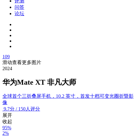
评测
问答
论坛
109
滑动查看更多图片
2024
华为Mate XT 非凡大师
全球首个三折叠屏手机，10.2 英寸，首发十档可变光圈折暨影
像
9.7
分
/
150人评分
展开
收起
95%
2%