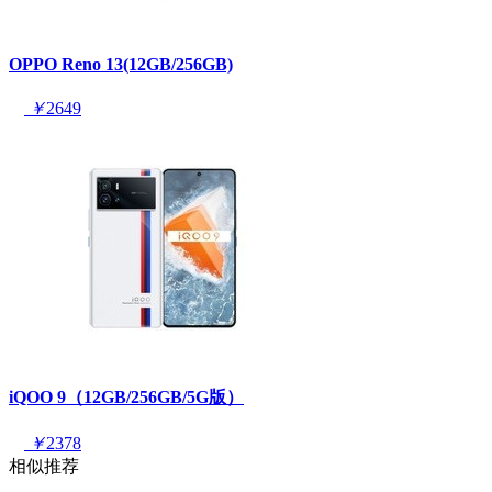
OPPO Reno 13(12GB/256GB)
￥
2649
iQOO 9（12GB/256GB/5G版）
￥
2378
相似推荐