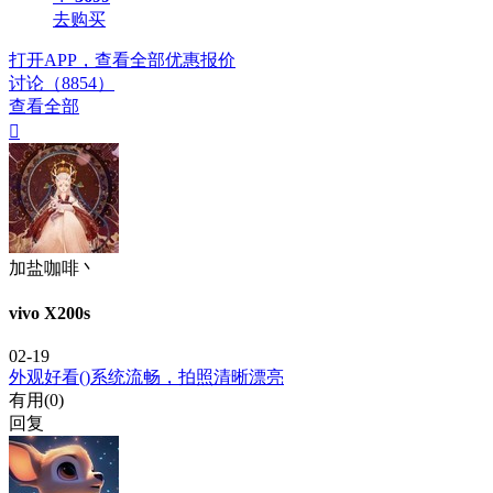
去购买
打开APP，查看全部优惠报价
讨论（8854）
查看全部

加盐咖啡丶
vivo X200s
02-19
外观好看()系统流畅，拍照清晰漂亮
有用(
0
)
回复