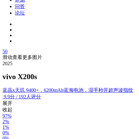
问答
论坛
50
滑动查看更多图片
2025
vivo X200s
蓝晶x天玑 9400+，6200mAh蓝海电池，湿手秒开超声波指纹
9.9
分
/
192人评分
展开
收起
97%
2%
1%
0%
0%