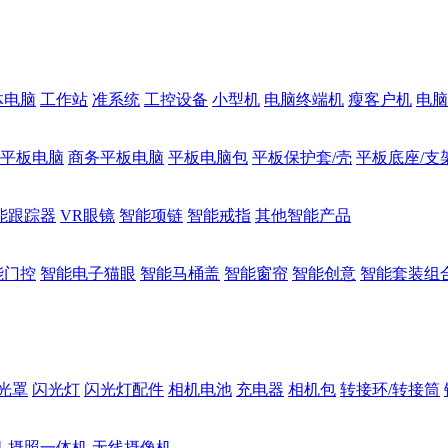
体电脑
工作站
准系统
工控设备
小型机
电脑终端机
瘦客户机
电脑
1平板电脑
商务平板电脑
平板电脑包
平板保护套/壳
平板底座/支
能跟踪器
VR眼镜
智能项链
智能戒指
其他智能产品
能门控
智能电子猫眼
智能马桶盖
智能窗帘
智能创意
智能套装组
光罩
闪光灯
闪光灯配件
相机电池
充电器
相机包
转接环/转接筒
机
摄照一体机
无线摄像机