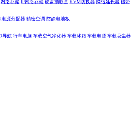
网络存储
IP网络存储
硬盘抽取盒
KVM切换器
网络延长器
磁带
DU电源分配器
精密空调
防静电地板
D导航
行车电脑
车载空气净化器
车载冰箱
车载电源
车载吸尘器