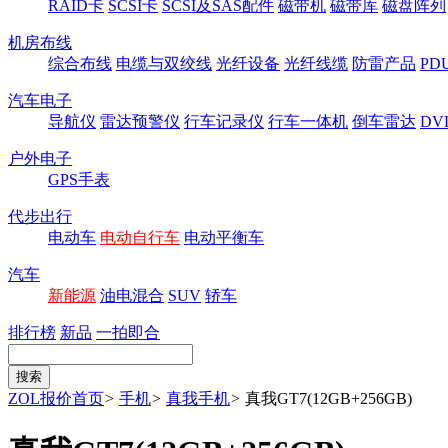
RAID卡
SCSI卡
SCSI及SAS配件
磁带机
磁带库
磁盘阵列
机房布线
综合布线
电缆与双绞线
光纤设备
光纤线缆
防雷产品
P
汽车电子
导航仪
雷达预警仪
行车记录仪
行车一体机
倒车雷达
DV
户外电子
GPS手表
代步出行
电动车
电动自行车
电动平衡车
汽车
新能源
油电混合
SUV
轿车
排行榜
新品
一拍即合
ZOL报价首页
>
手机
>
真我手机
>
真我GT7(12GB+256GB)