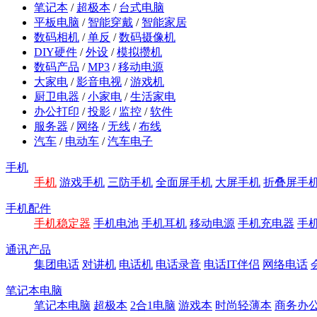
笔记本
/
超极本
/
台式电脑
平板电脑
/
智能穿戴
/
智能家居
数码相机
/
单反
/
数码摄像机
DIY硬件
/
外设
/
模拟攒机
数码产品
/
MP3
/
移动电源
大家电
/
影音电视
/
游戏机
厨卫电器
/
小家电
/
生活家电
办公打印
/
投影
/
监控
/
软件
服务器
/
网络
/
无线
/
布线
汽车
/
电动车
/
汽车电子
手机
手机
游戏手机
三防手机
全面屏手机
大屏手机
折叠屏手
手机配件
手机稳定器
手机电池
手机耳机
移动电源
手机充电器
手
通讯产品
集团电话
对讲机
电话机
电话录音
电话IT伴侣
网络电话
笔记本电脑
笔记本电脑
超极本
2合1电脑
游戏本
时尚轻薄本
商务办