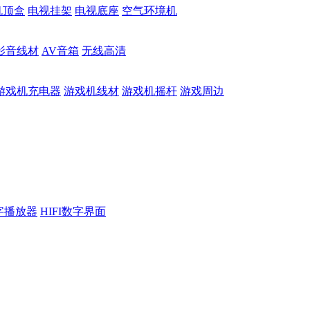
机顶盒
电视挂架
电视底座
空气环境机
影音线材
AV音箱
无线高清
游戏机充电器
游戏机线材
游戏机摇杆
游戏周边
数字播放器
HIFI数字界面