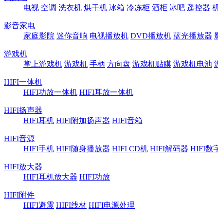
电视
空调
洗衣机
烘干机
冰箱
冷冻柜
酒柜
冰吧
遥控器
影音家电
家庭影院
迷你音响
电视播放机
DVD播放机
蓝光播放器
游戏机
掌上游戏机
游戏机
手柄
方向盘
游戏机贴膜
游戏机电池
HIFI一体机
HIFI功放一体机
HIFI耳放一体机
HIFI扬声器
HIFI耳机
HIFI附加扬声器
HIFI音箱
HIFI音源
HIFI手机
HIFI随身播放器
HIFI CD机
HIFI解码器
HIFI
HIFI放大器
HIFI耳机放大器
HIFI功放
HIFI附件
HIFI避震
HIFI线材
HIFI电源处理