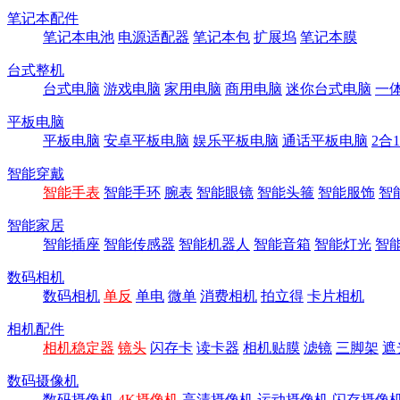
笔记本配件
笔记本电池
电源适配器
笔记本包
扩展坞
笔记本膜
台式整机
台式电脑
游戏电脑
家用电脑
商用电脑
迷你台式电脑
一
平板电脑
平板电脑
安卓平板电脑
娱乐平板电脑
通话平板电脑
2合
智能穿戴
智能手表
智能手环
腕表
智能眼镜
智能头箍
智能服饰
智
智能家居
智能插座
智能传感器
智能机器人
智能音箱
智能灯光
智
数码相机
数码相机
单反
单电
微单
消费相机
拍立得
卡片相机
相机配件
相机稳定器
镜头
闪存卡
读卡器
相机贴膜
滤镜
三脚架
遮
数码摄像机
数码摄像机
4K摄像机
高清摄像机
运动摄像机
闪存摄像