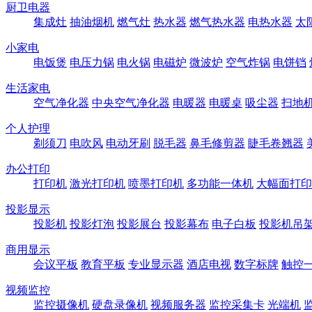
厨卫电器
集成灶
抽油烟机
燃气灶
热水器
燃气热水器
电热水器
太
小家电
电饭煲
电压力锅
电火锅
电磁炉
微波炉
空气炸锅
电饼铛
生活家电
空气净化器
中央空气净化器
电暖器
电暖桌
吸尘器
扫地
个人护理
剃须刀
电吹风
电动牙刷
脱毛器
鼻毛修剪器
睫毛卷翘器
办公打印
打印机
激光打印机
喷墨打印机
多功能一体机
大幅面打印
投影显示
投影机
投影灯泡
投影展台
投影幕布
电子白板
投影机吊
商用显示
会议平板
教育平板
专业显示器
酒店电视
数字标牌
触控
视频监控
监控摄像机
硬盘录像机
视频服务器
监控采集卡
光端机