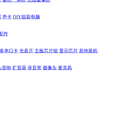
驱
声卡
DIY组装电脑
配件
多串口卡
光盘片
主板芯片组
显示芯片
其他装机
头音响
扩音器
录音笔
摄像头
麦克风