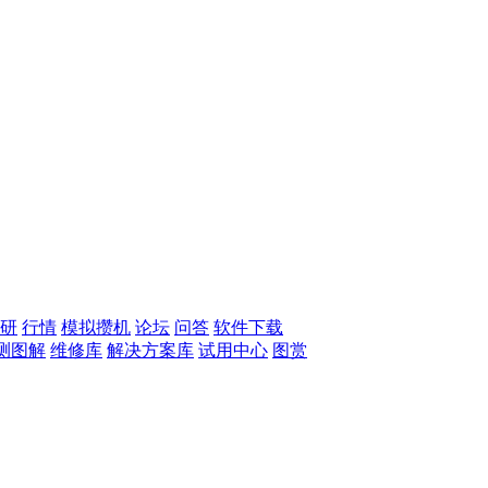
研
行情
模拟攒机
论坛
问答
软件下载
测图解
维修库
解决方案库
试用中心
图赏