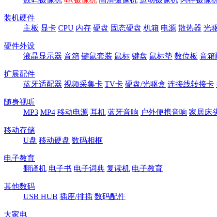
装机硬件
主板
显卡
CPU
内存
硬盘
固态硬盘
机箱
电源
散热器
光
硬件外设
液晶显示器
音箱
键鼠套装
鼠标
键盘
鼠标垫
数位板
音箱
扩展配件
蓝牙适配器
视频采集卡
TV卡
硬盘/光驱盒
连接线转接卡
随身视听
MP3
MP4
移动电源
耳机
蓝牙音响
户外便携音响
家居床
移动存储
U盘
移动硬盘
数码相框
电子教育
翻译机
电子书
电子词典
复读机
电子教育
其他数码
USB HUB
插座/排插
数码配件
大家电