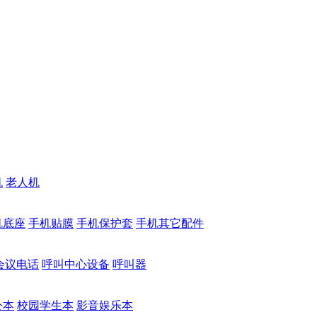
机
老人机
机底座
手机贴膜
手机保护套
手机其它配件
会议电话
呼叫中心设备
呼叫器
公本
校园学生本
影音娱乐本