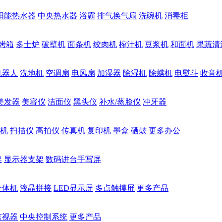
阳能热水器
中央热水器
浴霸
排气换气扇
洗碗机
消毒柜
烤箱
多士炉
破壁机
面条机
绞肉机
榨汁机
豆浆机
和面机
果蔬清
机器人
洗地机
空调扇
电风扇
加湿器
除湿机
除螨机
电熨斗
收音
美发器
美容仪
洁面仪
黑头仪
补水/蒸脸仪
冲牙器
机
扫描仪
高拍仪
传真机
复印机
墨盒
硒鼓
更多办公
架
显示器支架
数码讲台手写屏
一体机
液晶拼接
LED显示屏
多点触摸屏
更多产品
监视器
中央控制系统
更多产品