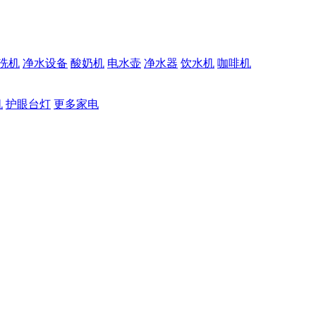
洗机
净水设备
酸奶机
电水壶
净水器
饮水机
咖啡机
机
护眼台灯
更多家电