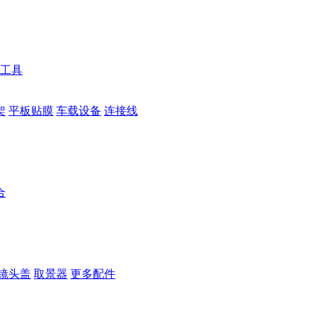
工具
架
平板贴膜
车载设备
连接线
合
镜头盖
取景器
更多配件