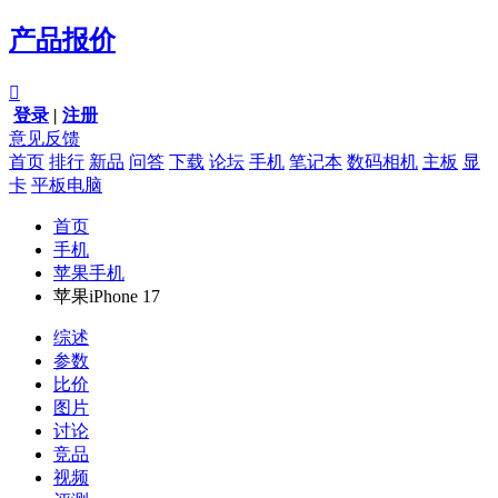
产品报价

登录
|
注册
意见反馈
首页
排行
新品
问答
下载
论坛
手机
笔记本
数码相机
主板
显
卡
平板电脑
首页
手机
苹果手机
苹果iPhone 17
综述
参数
比价
图片
讨论
竞品
视频