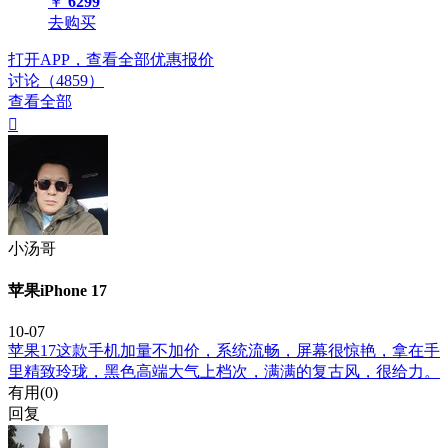
￥
6299
去购买
打开APP，查看全部优惠报价
讨论（4859）
查看全部

小汤哥
苹果iPhone 17
10-07
苹果17这款手机加量不加价，系统流畅，屏幕很惊艳，拿在手
里精致玲珑，黑色高端大气上档次，满满的复古风，很给力。
有用(
0
)
回复