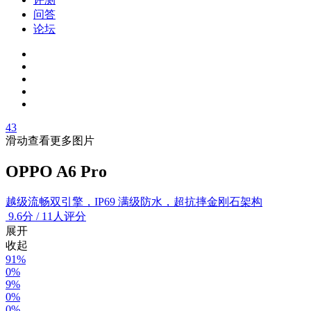
问答
论坛
43
滑动查看更多图片
OPPO A6 Pro
越级流畅双引擎，IP69 满级防水，超抗摔金刚石架构
9.6
分
/
11人评分
展开
收起
91%
0%
9%
0%
0%