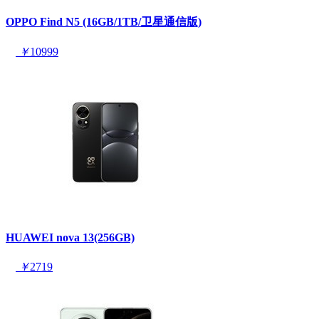
OPPO Find N5 (16GB/1TB/卫星通信版)
￥
10999
HUAWEI nova 13(256GB)
￥
2719