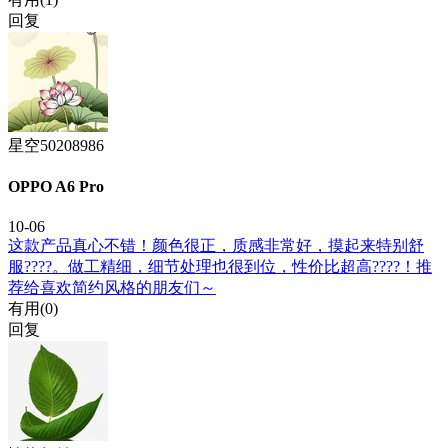
回复
星空50208986
OPPO A6 Pro
10-06
这款产品真心不错！颜色很正，质感非常好，摸起来特别舒
服????。做工精细，细节处理也很到位，性价比超高????！推
荐给喜欢简约风格的朋友们～
有用(
0
)
回复