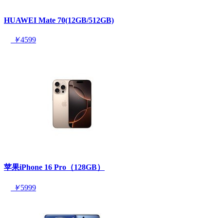
HUAWEI Mate 70(12GB/512GB)
￥
4599
苹果iPhone 16 Pro（128GB）
￥
5999