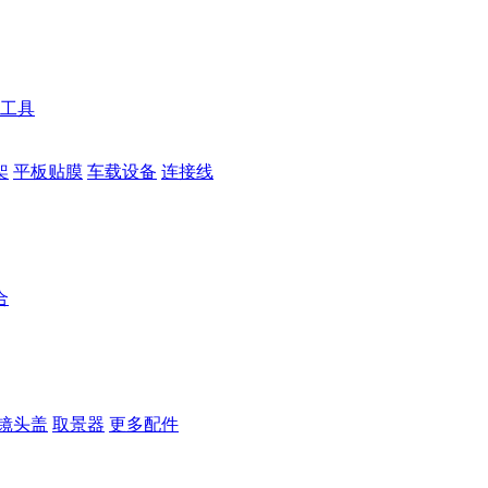
工具
架
平板贴膜
车载设备
连接线
合
镜头盖
取景器
更多配件