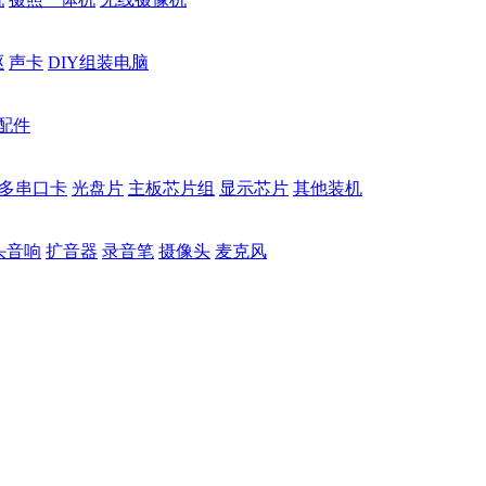
驱
声卡
DIY组装电脑
配件
多串口卡
光盘片
主板芯片组
显示芯片
其他装机
头音响
扩音器
录音笔
摄像头
麦克风