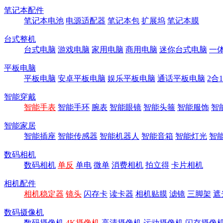
笔记本配件
笔记本电池
电源适配器
笔记本包
扩展坞
笔记本膜
台式整机
台式电脑
游戏电脑
家用电脑
商用电脑
迷你台式电脑
一
平板电脑
平板电脑
安卓平板电脑
娱乐平板电脑
通话平板电脑
2合
智能穿戴
智能手表
智能手环
腕表
智能眼镜
智能头箍
智能服饰
智
智能家居
智能插座
智能传感器
智能机器人
智能音箱
智能灯光
智
数码相机
数码相机
单反
单电
微单
消费相机
拍立得
卡片相机
相机配件
相机稳定器
镜头
闪存卡
读卡器
相机贴膜
滤镜
三脚架
遮
数码摄像机
数码摄像机
4K摄像机
高清摄像机
运动摄像机
闪存摄像