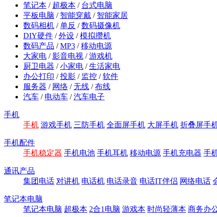
笔记本
/
超极本
/
台式电脑
平板电脑
/
智能穿戴
/
智能家居
数码相机
/
单反
/
数码摄像机
DIY硬件
/
外设
/
模拟攒机
数码产品
/
MP3
/
移动电源
大家电
/
影音电视
/
游戏机
厨卫电器
/
小家电
/
生活家电
办公打印
/
投影
/
监控
/
软件
服务器
/
网络
/
无线
/
布线
汽车
/
电动车
/
汽车电子
手机
手机
游戏手机
三防手机
全面屏手机
大屏手机
折叠屏手
手机配件
手机稳定器
手机电池
手机耳机
移动电源
手机充电器
手
通讯产品
集团电话
对讲机
电话机
电话录音
电话IT伴侣
网络电话
笔记本电脑
笔记本电脑
超极本
2合1电脑
游戏本
时尚轻薄本
商务办