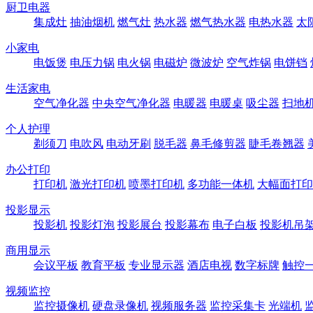
厨卫电器
集成灶
抽油烟机
燃气灶
热水器
燃气热水器
电热水器
太
小家电
电饭煲
电压力锅
电火锅
电磁炉
微波炉
空气炸锅
电饼铛
生活家电
空气净化器
中央空气净化器
电暖器
电暖桌
吸尘器
扫地
个人护理
剃须刀
电吹风
电动牙刷
脱毛器
鼻毛修剪器
睫毛卷翘器
办公打印
打印机
激光打印机
喷墨打印机
多功能一体机
大幅面打印
投影显示
投影机
投影灯泡
投影展台
投影幕布
电子白板
投影机吊
商用显示
会议平板
教育平板
专业显示器
酒店电视
数字标牌
触控
视频监控
监控摄像机
硬盘录像机
视频服务器
监控采集卡
光端机