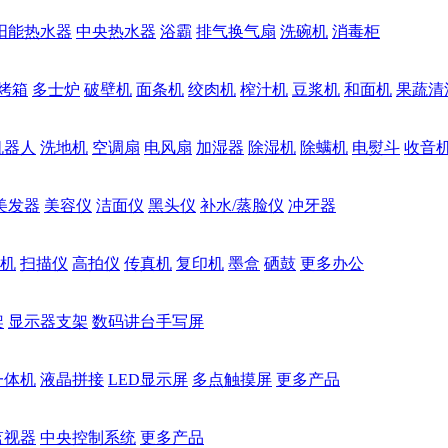
阳能热水器
中央热水器
浴霸
排气换气扇
洗碗机
消毒柜
烤箱
多士炉
破壁机
面条机
绞肉机
榨汁机
豆浆机
和面机
果蔬清
机器人
洗地机
空调扇
电风扇
加湿器
除湿机
除螨机
电熨斗
收音
美发器
美容仪
洁面仪
黑头仪
补水/蒸脸仪
冲牙器
机
扫描仪
高拍仪
传真机
复印机
墨盒
硒鼓
更多办公
架
显示器支架
数码讲台手写屏
一体机
液晶拼接
LED显示屏
多点触摸屏
更多产品
监视器
中央控制系统
更多产品