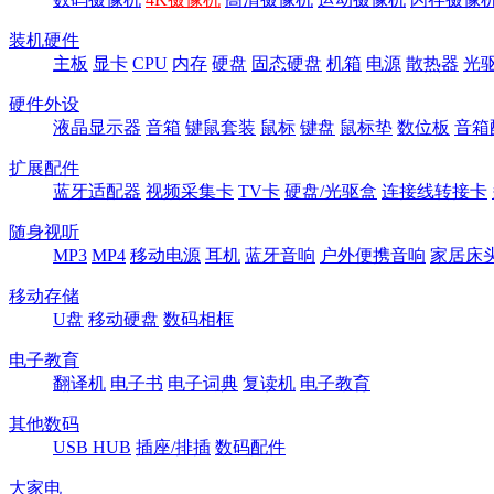
装机硬件
主板
显卡
CPU
内存
硬盘
固态硬盘
机箱
电源
散热器
光
硬件外设
液晶显示器
音箱
键鼠套装
鼠标
键盘
鼠标垫
数位板
音箱
扩展配件
蓝牙适配器
视频采集卡
TV卡
硬盘/光驱盒
连接线转接卡
随身视听
MP3
MP4
移动电源
耳机
蓝牙音响
户外便携音响
家居床
移动存储
U盘
移动硬盘
数码相框
电子教育
翻译机
电子书
电子词典
复读机
电子教育
其他数码
USB HUB
插座/排插
数码配件
大家电