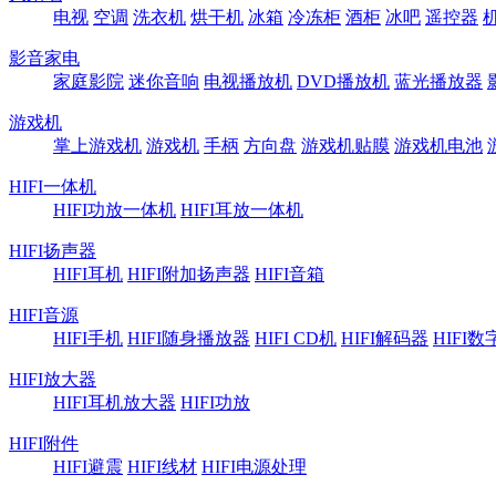
电视
空调
洗衣机
烘干机
冰箱
冷冻柜
酒柜
冰吧
遥控器
影音家电
家庭影院
迷你音响
电视播放机
DVD播放机
蓝光播放器
游戏机
掌上游戏机
游戏机
手柄
方向盘
游戏机贴膜
游戏机电池
HIFI一体机
HIFI功放一体机
HIFI耳放一体机
HIFI扬声器
HIFI耳机
HIFI附加扬声器
HIFI音箱
HIFI音源
HIFI手机
HIFI随身播放器
HIFI CD机
HIFI解码器
HIFI
HIFI放大器
HIFI耳机放大器
HIFI功放
HIFI附件
HIFI避震
HIFI线材
HIFI电源处理