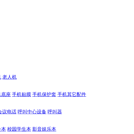
机
老人机
机底座
手机贴膜
手机保护套
手机其它配件
会议电话
呼叫中心设备
呼叫器
公本
校园学生本
影音娱乐本