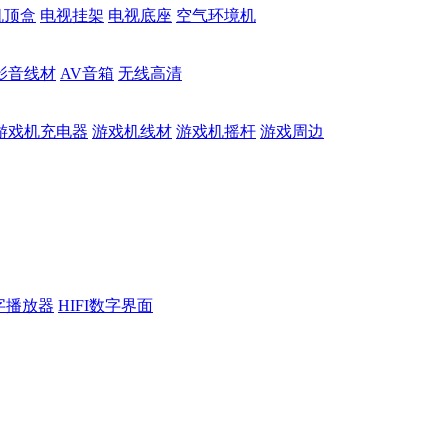
机顶盒
电视挂架
电视底座
空气环境机
影音线材
AV音箱
无线高清
游戏机充电器
游戏机线材
游戏机摇杆
游戏周边
数字播放器
HIFI数字界面