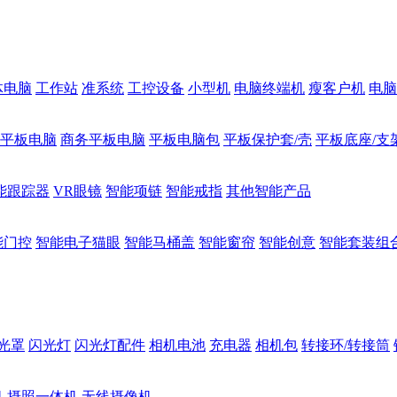
体电脑
工作站
准系统
工控设备
小型机
电脑终端机
瘦客户机
电脑
1平板电脑
商务平板电脑
平板电脑包
平板保护套/壳
平板底座/支
能跟踪器
VR眼镜
智能项链
智能戒指
其他智能产品
能门控
智能电子猫眼
智能马桶盖
智能窗帘
智能创意
智能套装组
光罩
闪光灯
闪光灯配件
相机电池
充电器
相机包
转接环/转接筒
机
摄照一体机
无线摄像机