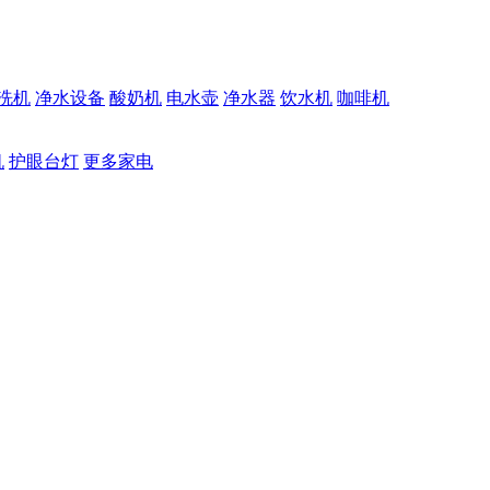
洗机
净水设备
酸奶机
电水壶
净水器
饮水机
咖啡机
机
护眼台灯
更多家电