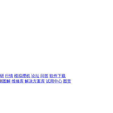
研
行情
模拟攒机
论坛
问答
软件下载
测图解
维修库
解决方案库
试用中心
图赏