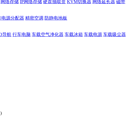
网络存储
IP网络存储
硬盘抽取盒
KVM切换器
网络延长器
磁带
DU电源分配器
精密空调
防静电地板
D导航
行车电脑
车载空气净化器
车载冰箱
车载电源
车载吸尘器
)