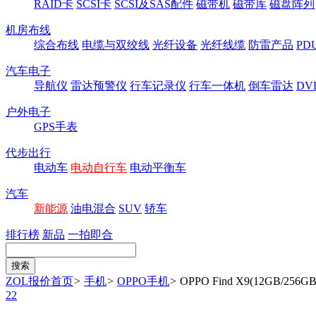
RAID卡
SCSI卡
SCSI及SAS配件
磁带机
磁带库
磁盘阵列
机房布线
综合布线
电缆与双绞线
光纤设备
光纤线缆
防雷产品
P
汽车电子
导航仪
雷达预警仪
行车记录仪
行车一体机
倒车雷达
DV
户外电子
GPS手表
代步出行
电动车
电动自行车
电动平衡车
汽车
新能源
油电混合
SUV
轿车
排行榜
新品
一拍即合
ZOL报价首页
>
手机
>
OPPO手机
>
OPPO Find X9(12GB/256GB
22