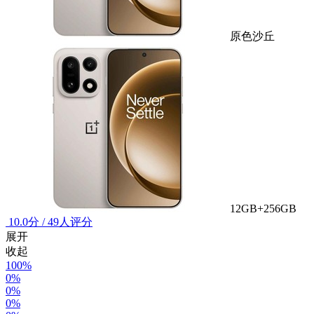
原色沙丘
12GB+256GB
10.0
分
/
49人评分
展开
收起
100%
0%
0%
0%