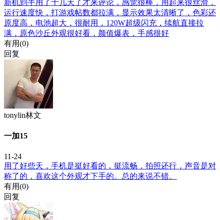
新机到手用了十几天了才来评论，感觉很棒，用起来很丝滑，
运行速度快，打游戏帖数都拉满，显示效果太清晰了，色彩还
原度高，电池超大，很耐用，120W超级闪充，续航直接拉
满，原色沙丘外观很好看，颜值爆表，手感很好
有用(
0
)
回复
tonylin林文
一加15
11-24
用了好些天，手机是挺好看的，挺流畅，拍照还行，声音是对
称了的，喜欢这个外观才下手的。总的来说不错。
有用(
0
)
回复