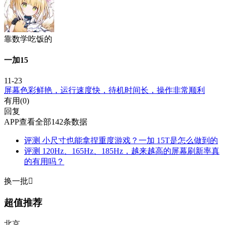
靠数学吃饭的
一加15
11-23
屏幕色彩鲜艳，运行速度快，待机时间长，操作非常顺利
有用(
0
)
回复
APP查看全部142条数据
评测
小尺寸也能拿捏重度游戏？一加 15T是怎么做到的
评测
120Hz、165Hz、185Hz，越来越高的屏幕刷新率真
的有用吗？
换一批

超值推荐
北京