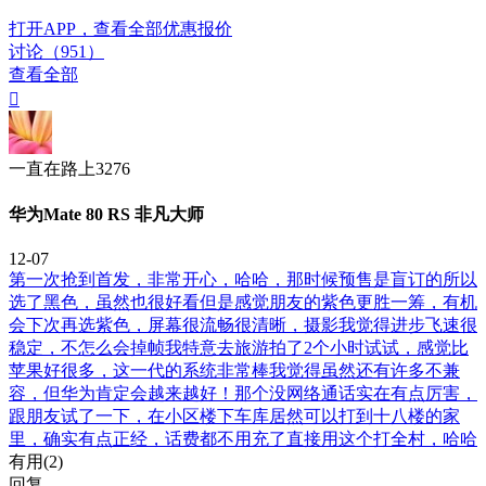
打开APP，查看全部优惠报价
讨论（951）
查看全部

一直在路上3276
华为Mate 80 RS 非凡大师
12-07
第一次抢到首发，非常开心，哈哈，那时候预售是盲订的所以
选了黑色，虽然也很好看但是感觉朋友的紫色更胜一筹，有机
会下次再选紫色，屏幕很流畅很清晰，摄影我觉得进步飞速很
稳定，不怎么会掉帧我特意去旅游拍了2个小时试试，感觉比
苹果好很多，这一代的系统非常棒我觉得虽然还有许多不兼
容，但华为肯定会越来越好！那个没网络通话实在有点厉害，
跟朋友试了一下，在小区楼下车库居然可以打到十八楼的家
里，确实有点正经，话费都不用充了直接用这个打全村，哈哈
有用(
2
)
回复