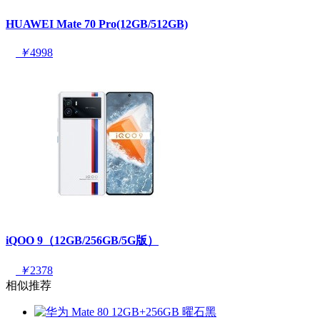
HUAWEI Mate 70 Pro(12GB/512GB)
￥
4998
iQOO 9（12GB/256GB/5G版）
￥
2378
相似推荐