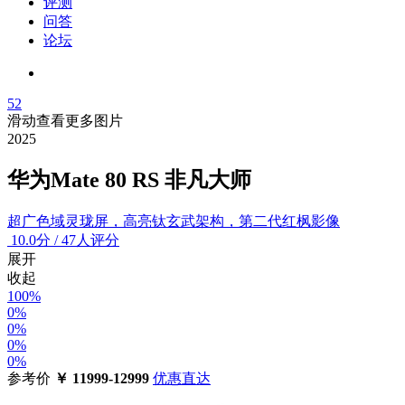
评测
问答
论坛
52
滑动查看更多图片
2025
华为Mate 80 RS 非凡大师
超广色域灵珑屏，高亮钛玄武架构，第二代红枫影像
10.0
分
/
47人评分
展开
收起
100%
0%
0%
0%
0%
参考价
￥
11999-12999
优惠直达