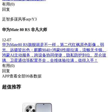
有用(
0
)
回复
足智多谋风筝aqvY3
华为Mate 80 RS 非凡大师
12-07
华为Mate80 RS旗舰就是不一样，第二代红枫原色影像，弱
光、远摄皆出色；麒麟9040+鸿蒙6性能拉满，流畅无卡顿。
鸿蒙AI主动服务，跨设备协同便捷，隐私防护到位。昆仑玻
璃、卫星通信等配置齐全，全维体验拉满，值得入手！
有用(
0
)
回复
APP查看全部99条数据
超值推荐