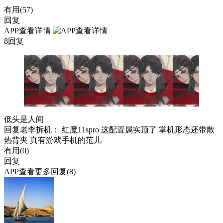
有用(
57
)
回复
APP查看详情
8回复
低头是人间
回复
老李拆机
： 红魔11spro 这配置属实顶了 掌机形态还带散
热背夹 真有游戏手机的范儿
有用(
0
)
回复
APP查看更多回复(8)