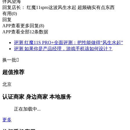
伴风望海
回复
店长
： 红魔11spro这波风生水起 超频确实有点东西
有用(
0
)
回复
APP查看更多回复(8)
APP查看全部12条数据
评测
红魔11S PRO+全面评测：把性能做得“风生水起”
评测
如果你是产品经理，游戏手机该如何设计？
换一批

超值推荐
北京
认证商家
身边商家 本地服务
正在加载中...
更多