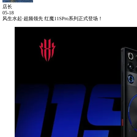
店长
05-18
风生水起·超频领先 红魔11SPro系列正式登场！