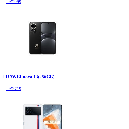
￥
5999
HUAWEI nova 13(256GB)
￥
2719