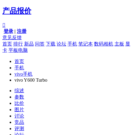
产品报价

登录
|
注册
意见反馈
首页
排行
新品
问答
下载
论坛
手机
笔记本
数码相机
主板
显
卡
平板电脑
首页
手机
vivo手机
vivo Y600 Turbo
综述
参数
比价
图片
讨论
竞品
评测
论坛