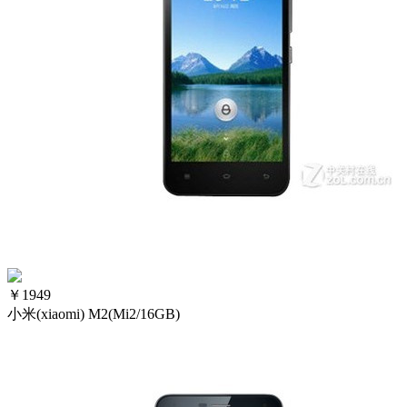
￥
1949
小米(xiaomi) M2(Mi2/16GB)