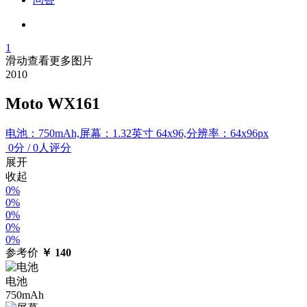
1
滑动查看更多图片
2010
Moto WX161
电池：750mAh,屏幕：1.32英寸 64x96,分辨率：64x96px
0
分
/
0人评分
展开
收起
0%
0%
0%
0%
0%
参考价
￥
140
电池
750mAh