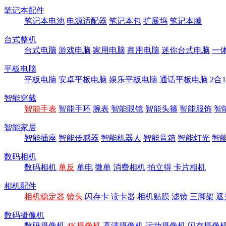
笔记本配件
笔记本电池
电源适配器
笔记本包
扩展坞
笔记本膜
台式整机
台式电脑
游戏电脑
家用电脑
商用电脑
迷你台式电脑
一
平板电脑
平板电脑
安卓平板电脑
娱乐平板电脑
通话平板电脑
2合
智能穿戴
智能手表
智能手环
腕表
智能眼镜
智能头箍
智能服饰
智
智能家居
智能插座
智能传感器
智能机器人
智能音箱
智能灯光
智
数码相机
数码相机
单反
单电
微单
消费相机
拍立得
卡片相机
相机配件
相机稳定器
镜头
闪存卡
读卡器
相机贴膜
滤镜
三脚架
遮
数码摄像机
数码摄像机
4K摄像机
高清摄像机
运动摄像机
闪存摄像