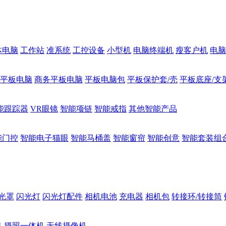
体电脑
工作站
准系统
工控设备
小型机
电脑终端机
瘦客户机
电脑
1平板电脑
商务平板电脑
平板电脑包
平板保护套/壳
平板底座/支
能跟踪器
VR眼镜
智能项链
智能戒指
其他智能产品
能门控
智能电子猫眼
智能马桶盖
智能窗帘
智能创意
智能套装组
光罩
闪光灯
闪光灯配件
相机电池
充电器
相机包
转接环/转接筒
机
摄照一体机
无线摄像机