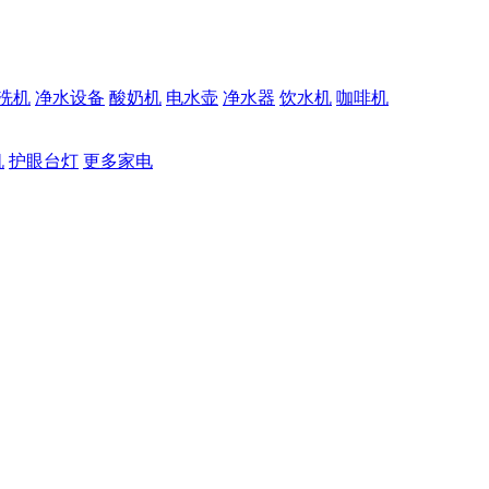
洗机
净水设备
酸奶机
电水壶
净水器
饮水机
咖啡机
机
护眼台灯
更多家电