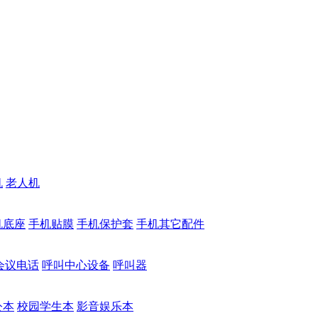
机
老人机
机底座
手机贴膜
手机保护套
手机其它配件
会议电话
呼叫中心设备
呼叫器
公本
校园学生本
影音娱乐本