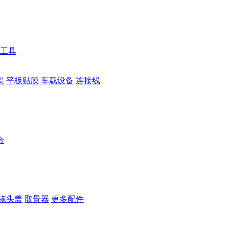
工具
架
平板贴膜
车载设备
连接线
合
镜头盖
取景器
更多配件