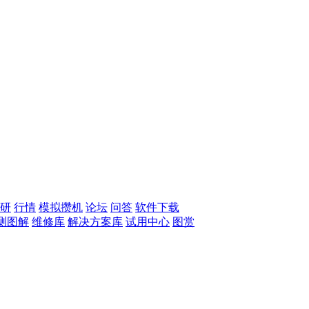
研
行情
模拟攒机
论坛
问答
软件下载
测图解
维修库
解决方案库
试用中心
图赏