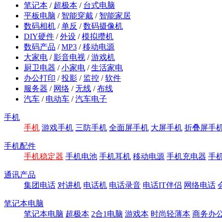
笔记本
/
超极本
/
台式电脑
平板电脑
/
智能穿戴
/
智能家居
数码相机
/
单反
/
数码摄像机
DIY硬件
/
外设
/
模拟攒机
数码产品
/
MP3
/
移动电源
大家电
/
影音电视
/
游戏机
厨卫电器
/
小家电
/
生活家电
办公打印
/
投影
/
监控
/
软件
服务器
/
网络
/
无线
/
布线
汽车
/
电动车
/
汽车电子
手机
手机
游戏手机
三防手机
全面屏手机
大屏手机
折叠屏手
手机配件
手机稳定器
手机电池
手机耳机
移动电源
手机充电器
手
通讯产品
集团电话
对讲机
电话机
电话录音
电话IT伴侣
网络电话
笔记本电脑
笔记本电脑
超极本
2合1电脑
游戏本
时尚轻薄本
商务办