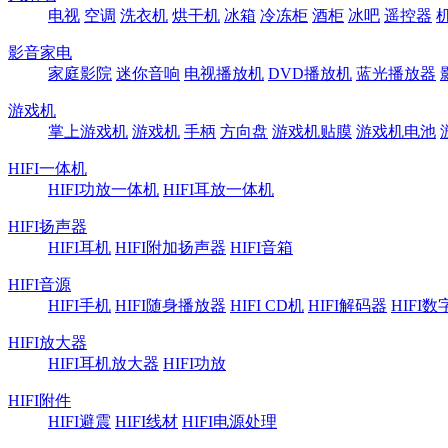
电视
空调
洗衣机
烘干机
冰箱
冷冻柜
酒柜
冰吧
遥控器
影音家电
家庭影院
迷你音响
电视播放机
DVD播放机
蓝光播放器
游戏机
掌上游戏机
游戏机
手柄
方向盘
游戏机贴膜
游戏机电池
HIFI一体机
HIFI功放一体机
HIFI耳放一体机
HIFI扬声器
HIFI耳机
HIFI附加扬声器
HIFI音箱
HIFI音源
HIFI手机
HIFI随身播放器
HIFI CD机
HIFI解码器
HIFI
HIFI放大器
HIFI耳机放大器
HIFI功放
HIFI附件
HIFI避震
HIFI线材
HIFI电源处理