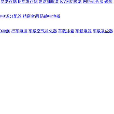
网络存储
IP网络存储
硬盘抽取盒
KVM切换器
网络延长器
磁带
DU电源分配器
精密空调
防静电地板
D导航
行车电脑
车载空气净化器
车载冰箱
车载电源
车载吸尘器