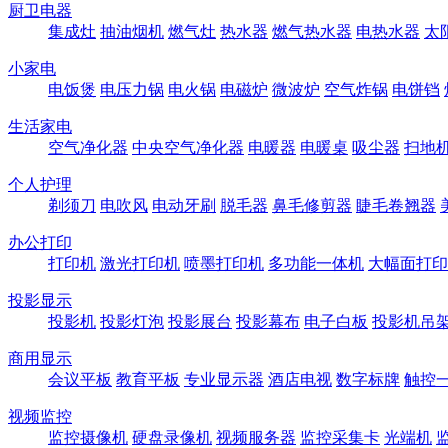
厨卫电器
集成灶
抽油烟机
燃气灶
热水器
燃气热水器
电热水器
太
小家电
电饭煲
电压力锅
电火锅
电磁炉
微波炉
空气炸锅
电饼铛
生活家电
空气净化器
中央空气净化器
电暖器
电暖桌
吸尘器
扫地
个人护理
剃须刀
电吹风
电动牙刷
脱毛器
鼻毛修剪器
睫毛卷翘器
办公打印
打印机
激光打印机
喷墨打印机
多功能一体机
大幅面打印
投影显示
投影机
投影灯泡
投影展台
投影幕布
电子白板
投影机吊
商用显示
会议平板
教育平板
专业显示器
酒店电视
数字标牌
触控
视频监控
监控摄像机
硬盘录像机
视频服务器
监控采集卡
光端机