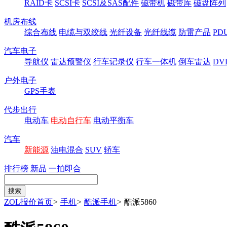
RAID卡
SCSI卡
SCSI及SAS配件
磁带机
磁带库
磁盘阵列
机房布线
综合布线
电缆与双绞线
光纤设备
光纤线缆
防雷产品
P
汽车电子
导航仪
雷达预警仪
行车记录仪
行车一体机
倒车雷达
DV
户外电子
GPS手表
代步出行
电动车
电动自行车
电动平衡车
汽车
新能源
油电混合
SUV
轿车
排行榜
新品
一拍即合
ZOL报价首页
>
手机
>
酷派手机
>
酷派5860