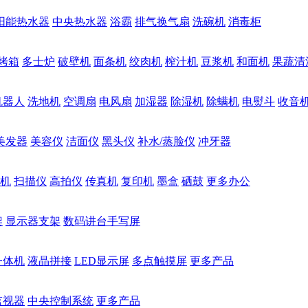
阳能热水器
中央热水器
浴霸
排气换气扇
洗碗机
消毒柜
烤箱
多士炉
破壁机
面条机
绞肉机
榨汁机
豆浆机
和面机
果蔬清
机器人
洗地机
空调扇
电风扇
加湿器
除湿机
除螨机
电熨斗
收音
美发器
美容仪
洁面仪
黑头仪
补水/蒸脸仪
冲牙器
机
扫描仪
高拍仪
传真机
复印机
墨盒
硒鼓
更多办公
架
显示器支架
数码讲台手写屏
一体机
液晶拼接
LED显示屏
多点触摸屏
更多产品
监视器
中央控制系统
更多产品