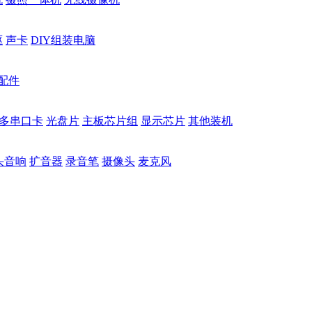
驱
声卡
DIY组装电脑
配件
多串口卡
光盘片
主板芯片组
显示芯片
其他装机
头音响
扩音器
录音笔
摄像头
麦克风