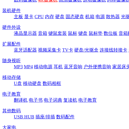
装机硬件
主板
显卡
CPU
内存
硬盘
固态硬盘
机箱
电源
散热器
光
硬件外设
液晶显示器
音箱
键鼠套装
鼠标
键盘
鼠标垫
数位板
音箱
扩展配件
蓝牙适配器
视频采集卡
TV卡
硬盘/光驱盒
连接线转接卡
随身视听
MP3
MP4
移动电源
耳机
蓝牙音响
户外便携音响
家居床
移动存储
U盘
移动硬盘
数码相框
电子教育
翻译机
电子书
电子词典
复读机
电子教育
其他数码
USB HUB
插座/排插
数码配件
大家电