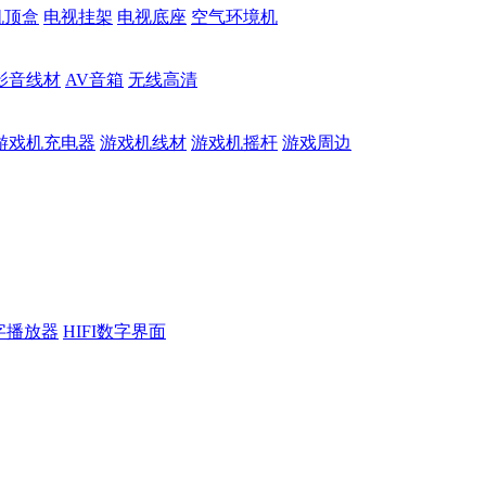
机顶盒
电视挂架
电视底座
空气环境机
影音线材
AV音箱
无线高清
游戏机充电器
游戏机线材
游戏机摇杆
游戏周边
数字播放器
HIFI数字界面